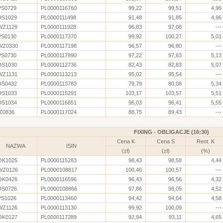
PS0729
PL0000116760
99,22
99,51
4,96
DS1029
PL0000111498
91,48
91,85
4,96
WZ1129
PL0000111928
96,83
97,08
---
PS0130
PL0000117370
99,92
100,27
5,01
WZ0330
PL0000117198
96,57
96,80
---
PS0730
PL0000117990
97,22
97,63
5,13
DS1030
PL0000112736
82,43
82,83
5,07
WZ1131
PL0000113213
95,02
95,54
---
DS0432
PL0000113783
79,79
80,08
5,34
DS1033
PL0000115291
103,17
103,57
5,51
DS1034
PL0000116851
96,03
96,41
5,55
IZ0836
PL0000117024
88,75
89,43
---
FIXING - OBLIGACJE (16:30)
Cena K
Cena S
Rent. K
NAZWA
ISIN
(zł)
(zł)
(%)
OK1025
PL0000115283
98,43
98,58
4,44
WZ0126
PL0000108817
100,46
100,57
---
OK0426
PL0000116596
96,43
96,56
4,32
DS0726
PL0000108866
97,86
98,05
4,52
PS1026
PL0000113460
94,42
94,64
4,58
WZ1126
PL0000113130
99,92
100,09
---
OK0127
PL0000117289
92,94
93,11
4,65