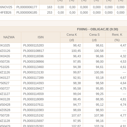
26NOV25
PL0000006177
163
0,00
0,00
0,000
0,000
0,000
0,000
24FEB26
PL0000006185
253
0,00
0,00
0,000
0,000
0,000
0,000
FIXING - OBLIGACJE (9:30)
Cena K
Cena S
Rent. K
NAZWA
ISIN
(zł)
(zł)
(%)
OK1025
PL0000115283
98,42
98,61
4,47
WZ0126
PL0000108817
100,45
100,58
---
OK0426
PL0000116596
96,43
96,66
4,32
DS0726
PL0000108866
97,85
98,00
4,53
PS1026
PL0000113460
94,38
94,61
4,61
WZ1126
PL0000113130
99,87
100,06
---
OK0127
PL0000117289
92,91
93,18
4,67
PS0527
PL0000114393
98,38
98,58
4,64
DS0727
PL0000109427
95,58
95,85
4,75
WZ1127
PL0000114559
99,04
99,25
---
OK0128
PL0000118089
88,45
88,95
4,81
WS0428
PL0000107611
94,77
95,12
4,74
WZ0528
PL0000110383
98,69
98,93
---
PS0728
PL0000115192
107,67
107,98
4,77
WZ1128
PL0000115697
97,95
98,16
---
WS0429
PL0000105391
102,87
103,24
4,91