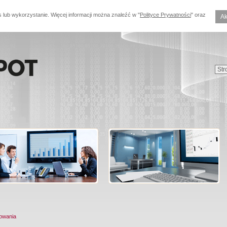
s lub wykorzystanie. Więcej informacji można znaleźć w "
Polityce Prywatności
" oraz
Ak
owania