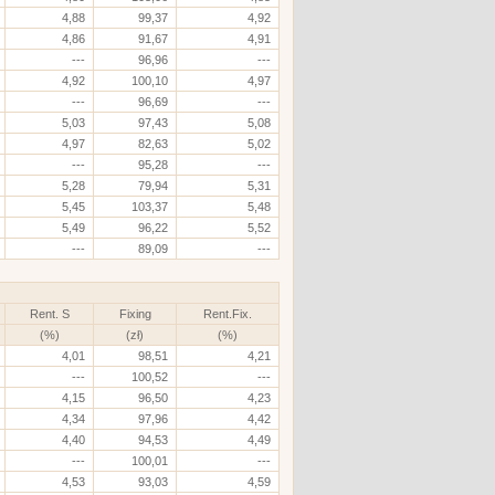
4,88
99,37
4,92
4,86
91,67
4,91
---
96,96
---
4,92
100,10
4,97
---
96,69
---
5,03
97,43
5,08
4,97
82,63
5,02
---
95,28
---
5,28
79,94
5,31
5,45
103,37
5,48
5,49
96,22
5,52
---
89,09
---
Rent. S
Fixing
Rent.Fix.
(%)
(zł)
(%)
4,01
98,51
4,21
---
100,52
---
4,15
96,50
4,23
4,34
97,96
4,42
4,40
94,53
4,49
---
100,01
---
4,53
93,03
4,59