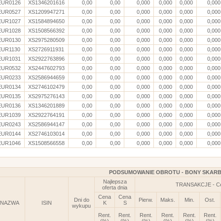
EUR0126
XS1346201616
0,00
0,00
0,000
0,000
0,000
0,000
EUR0527
XS1209947271
0,00
0,00
0,000
0,000
0,000
0,000
EUR1027
XS1584894650
0,00
0,00
0,000
0,000
0,000
0,000
EUR1028
XS1508566392
0,00
0,00
0,000
0,000
0,000
0,000
EUR0130
XS2975280509
0,00
0,00
0,000
0,000
0,000
0,000
EUR1130
XS2726911931
0,00
0,00
0,000
0,000
0,000
0,000
EUR1031
XS2922763896
0,00
0,00
0,000
0,000
0,000
0,000
EUR0532
XS2447602793
0,00
0,00
0,000
0,000
0,000
0,000
EUR0233
XS2586944659
0,00
0,00
0,000
0,000
0,000
0,000
EUR0134
XS2746102479
0,00
0,00
0,000
0,000
0,000
0,000
EUR0135
XS2975276143
0,00
0,00
0,000
0,000
0,000
0,000
EUR0136
XS1346201889
0,00
0,00
0,000
0,000
0,000
0,000
EUR1039
XS2922764191
0,00
0,00
0,000
0,000
0,000
0,000
EUR0243
XS2586944147
0,00
0,00
0,000
0,000
0,000
0,000
EUR0144
XS2746103014
0,00
0,00
0,000
0,000
0,000
0,000
EUR1046
XS1508566558
0,00
0,00
0,000
0,000
0,000
0,000
PODSUMOWANIE OBROTU - BONY SKAR
Najlepsza
TRANSAKCJE - C
oferta dnia
Cena
Cena
Dni do
Pierw.
Maks.
Min.
Ost.
NAZWA
ISIN
K
S
wykupu
Rent.
Rent.
Rent.
Rent.
Rent.
Rent.
(%)
(%)
(%)
(%)
(%)
(%)