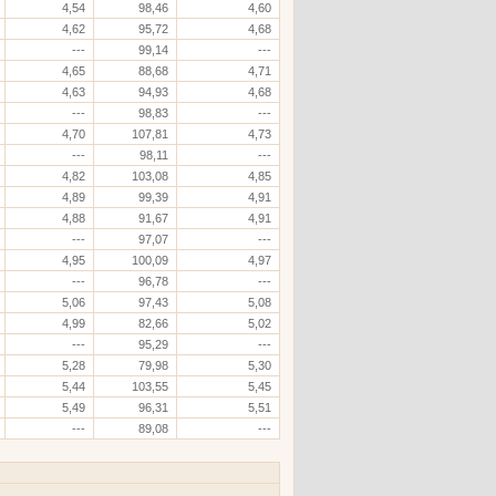
4,54
98,46
4,60
4,62
95,72
4,68
---
99,14
---
4,65
88,68
4,71
4,63
94,93
4,68
---
98,83
---
4,70
107,81
4,73
---
98,11
---
4,82
103,08
4,85
4,89
99,39
4,91
4,88
91,67
4,91
---
97,07
---
4,95
100,09
4,97
---
96,78
---
5,06
97,43
5,08
4,99
82,66
5,02
---
95,29
---
5,28
79,98
5,30
5,44
103,55
5,45
5,49
96,31
5,51
---
89,08
---