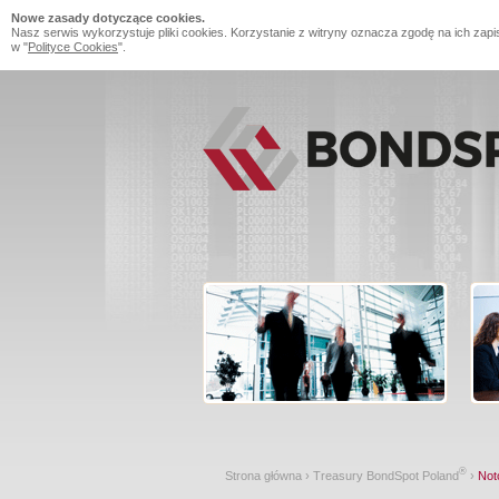
Nowe zasady dotyczące cookies.
Nasz serwis wykorzystuje pliki cookies. Korzystanie z witryny oznacza zgodę na ich zapi
w "
Polityce Cookies
".
®
Strona główna
›
Treasury BondSpot Poland
›
Not