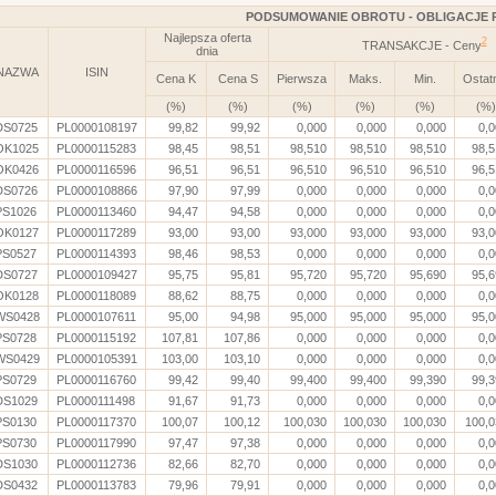
PODSUMOWANIE OBROTU - OBLIGACJE 
Najlepsza oferta
2
TRANSAKCJE - Ceny
dnia
NAZWA
ISIN
Cena K
Cena S
Pierwsza
Maks.
Min.
Ostat
(%)
(%)
(%)
(%)
(%)
(%)
DS0725
PL0000108197
99,82
99,92
0,000
0,000
0,000
0,
OK1025
PL0000115283
98,45
98,51
98,510
98,510
98,510
98,5
OK0426
PL0000116596
96,51
96,51
96,510
96,510
96,510
96,5
DS0726
PL0000108866
97,90
97,99
0,000
0,000
0,000
0,
PS1026
PL0000113460
94,47
94,58
0,000
0,000
0,000
0,
OK0127
PL0000117289
93,00
93,00
93,000
93,000
93,000
93,0
PS0527
PL0000114393
98,46
98,53
0,000
0,000
0,000
0,
DS0727
PL0000109427
95,75
95,81
95,720
95,720
95,690
95,6
OK0128
PL0000118089
88,62
88,75
0,000
0,000
0,000
0,
WS0428
PL0000107611
95,00
94,98
95,000
95,000
95,000
95,0
PS0728
PL0000115192
107,81
107,86
0,000
0,000
0,000
0,
WS0429
PL0000105391
103,00
103,10
0,000
0,000
0,000
0,
PS0729
PL0000116760
99,42
99,40
99,400
99,400
99,390
99,3
DS1029
PL0000111498
91,67
91,73
0,000
0,000
0,000
0,
PS0130
PL0000117370
100,07
100,12
100,030
100,030
100,030
100,0
PS0730
PL0000117990
97,47
97,38
0,000
0,000
0,000
0,
DS1030
PL0000112736
82,66
82,70
0,000
0,000
0,000
0,
DS0432
PL0000113783
79,96
79,91
0,000
0,000
0,000
0,