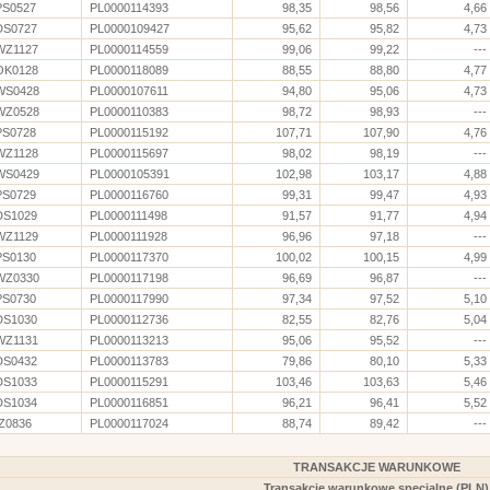
PS0527
PL0000114393
98,35
98,56
4,66
DS0727
PL0000109427
95,62
95,82
4,73
WZ1127
PL0000114559
99,06
99,22
---
OK0128
PL0000118089
88,55
88,80
4,77
WS0428
PL0000107611
94,80
95,06
4,73
WZ0528
PL0000110383
98,72
98,93
---
PS0728
PL0000115192
107,71
107,90
4,76
WZ1128
PL0000115697
98,02
98,19
---
WS0429
PL0000105391
102,98
103,17
4,88
PS0729
PL0000116760
99,31
99,47
4,93
DS1029
PL0000111498
91,57
91,77
4,94
WZ1129
PL0000111928
96,96
97,18
---
PS0130
PL0000117370
100,02
100,15
4,99
WZ0330
PL0000117198
96,69
96,87
---
PS0730
PL0000117990
97,34
97,52
5,10
DS1030
PL0000112736
82,55
82,76
5,04
WZ1131
PL0000113213
95,06
95,52
---
DS0432
PL0000113783
79,86
80,10
5,33
DS1033
PL0000115291
103,46
103,63
5,46
DS1034
PL0000116851
96,21
96,41
5,52
IZ0836
PL0000117024
88,74
89,42
---
TRANSAKCJE WARUNKOWE
Transakcje warunkowe specjalne (PLN)