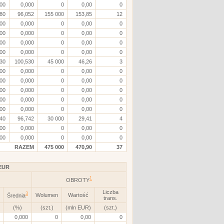
000
0,000
0
0,00
0
80
96,052
155 000
153,85
12
000
0,000
0
0,00
0
000
0,000
0
0,00
0
000
0,000
0
0,00
0
000
0,000
0
0,00
0
30
100,530
45 000
46,26
3
000
0,000
0
0,00
0
000
0,000
0
0,00
0
000
0,000
0
0,00
0
000
0,000
0
0,00
0
000
0,000
0
0,00
0
40
96,742
30 000
29,41
4
000
0,000
0
0,00
0
000
0,000
0
0,00
0
RAZEM
475 000
470,90
37
EUR
1
OBROTY
Liczba
3
Wolumen
Wartość
Średnia
trans.
(%)
(szt.)
(mln EUR)
(szt.)
0,000
0
0,00
0