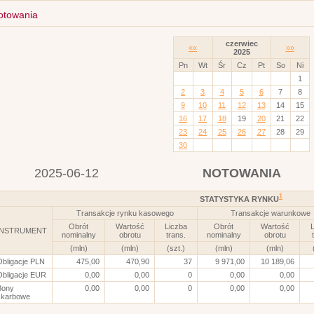
otowania
czerwiec
««
»»
2025
Pn
Wt
Śr
Cz
Pt
So
Ni
1
2
3
4
5
6
7
8
9
10
11
12
13
14
15
16
17
18
19
20
21
22
23
24
25
26
27
28
29
30
2025-06-12
NOTOWANIA
1
STATYSTYKA RYNKU
Transakcje rynku kasowego
Transakcje warunkowe
Obrót
Wartość
Liczba
Obrót
Wartość
L
INSTRUMENT
nominalny
obrotu
trans.
nominalny
obrotu
(mln)
(mln)
(szt.)
(mln)
(mln)
Obligacje PLN
475,00
470,90
37
9 971,00
10 189,06
Obligacje EUR
0,00
0,00
0
0,00
0,00
Bony
0,00
0,00
0
0,00
0,00
skarbowe