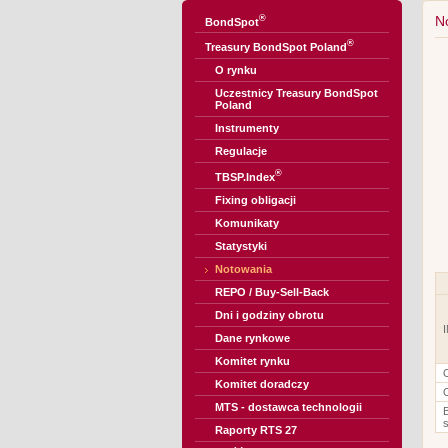
®
N
BondSpot
®
Treasury BondSpot Poland
O rynku
Uczestnicy Treasury BondSpot
Poland
Instrumenty
Regulacje
®
TBSP.Index
Fixing obligacji
Komunikaty
Statystyki
Notowania
REPO / Buy-Sell-Back
Dni i godziny obrotu
Dane rynkowe
Komitet rynku
Komitet doradczy
MTS - dostawca technologii
Raporty RTS 27