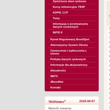
Opóźnione dane rynkowe
Kursy referencyjne TBSP
KDPW_CCP
Testy
Informacja o przetwarzaniu
danych osobowych
MiFID II
Rynek Regulowany BondSpot
Alternatywny System Obrotu
Zawieszenia i wykluczenia z
obrotu
Polityka danych rynkowych
Informacje dla akcjonariuszy
Aktualności
WATS
4BondNet
Kontakt
®
2026-08-07
TBSP.Index
Wartość otwarcia: