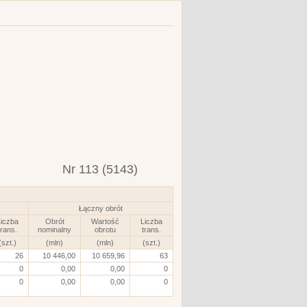
Nr 113 (5143)
Łączny obrót
iczba
Obrót
Wartość
Liczba
trans.
nominalny
obrotu
trans.
(szt.)
(mln)
(mln)
(szt.)
26
10 446,00
10 659,96
63
0
0,00
0,00
0
0
0,00
0,00
0