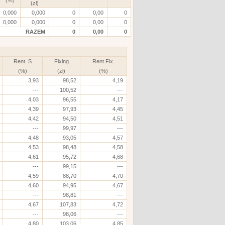
(zł)
0,000
0,000
0
0,00
0
0,000
0,000
0
0,00
0
RAZEM
0
0,00
0
Rent. S
Fixing
Rent.Fix.
(%)
(zł)
(%)
3,93
98,52
4,19
---
100,52
---
4,03
96,55
4,17
4,39
97,93
4,45
4,42
94,50
4,51
---
99,97
---
4,48
93,05
4,57
4,53
98,48
4,58
4,61
95,72
4,68
---
99,15
---
4,59
88,70
4,70
4,60
94,95
4,67
---
98,81
---
4,67
107,83
4,72
---
98,06
---
4,80
103,06
4,85