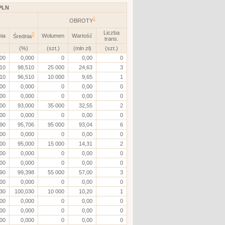
PLN
1
OBROTY
Liczba
3
nia
Wolumen
Wartość
Średnia
trans.
(%)
(szt.)
(mln zł)
(szt.)
000
0,000
0
0,00
0
10
98,510
25 000
24,63
3
10
96,510
10 000
9,65
1
000
0,000
0
0,00
0
000
0,000
0
0,00
0
00
93,000
35 000
32,55
2
000
0,000
0
0,00
0
90
95,706
95 000
93,04
6
000
0,000
0
0,00
0
00
95,000
15 000
14,31
2
000
0,000
0
0,00
0
000
0,000
0
0,00
0
90
99,398
55 000
57,00
3
000
0,000
0
0,00
0
30
100,030
10 000
10,20
1
000
0,000
0
0,00
0
000
0,000
0
0,00
0
000
0,000
0
0,00
0