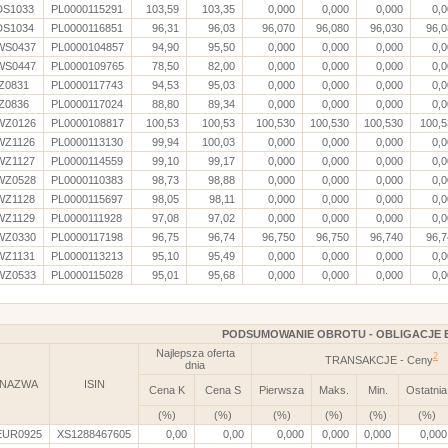
DS1033
PL0000115291
103,59
103,35
0,000
0,000
0,000
0,
DS1034
PL0000116851
96,31
96,03
96,070
96,080
96,030
96,0
WS0437
PL0000104857
94,90
95,50
0,000
0,000
0,000
0,
WS0447
PL0000109765
78,50
82,00
0,000
0,000
0,000
0,
IZ0831
PL0000117743
94,53
95,03
0,000
0,000
0,000
0,
IZ0836
PL0000117024
88,80
89,34
0,000
0,000
0,000
0,
WZ0126
PL0000108817
100,53
100,53
100,530
100,530
100,530
100,5
WZ1126
PL0000113130
99,94
100,03
0,000
0,000
0,000
0,
WZ1127
PL0000114559
99,10
99,17
0,000
0,000
0,000
0,
WZ0528
PL0000110383
98,73
98,88
0,000
0,000
0,000
0,
WZ1128
PL0000115697
98,05
98,11
0,000
0,000
0,000
0,
WZ1129
PL0000111928
97,08
97,02
0,000
0,000
0,000
0,
WZ0330
PL0000117198
96,75
96,74
96,750
96,750
96,740
96,7
WZ1131
PL0000113213
95,10
95,49
0,000
0,000
0,000
0,
WZ0533
PL0000115028
95,01
95,68
0,000
0,000
0,000
0,
PODSUMOWANIE OBROTU - OBLIGACJE 
Najlepsza oferta
2
TRANSAKCJE - Ceny
dnia
NAZWA
ISIN
Cena K
Cena S
Pierwsza
Maks.
Min.
Ostatnia
(%)
(%)
(%)
(%)
(%)
(%)
EUR0925
XS1288467605
0,00
0,00
0,000
0,000
0,000
0,000