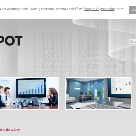
s lub wykorzystanie. Więcej informacji można znaleźć w "
Polityce Prywatności
" oraz
Ak
itet doradczy