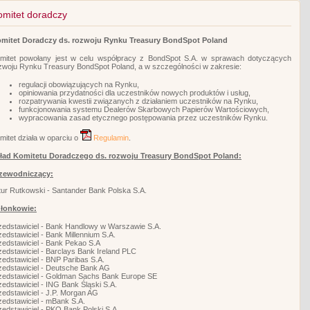
omitet doradczy
mitet Doradczy ds. rozwoju Rynku Treasury BondSpot Poland
mitet powołany jest w celu współpracy z BondSpot S.A. w sprawach dotyczących
zwoju Rynku Treasury BondSpot Poland, a w szczególności w zakresie:
regulacji obowiązujących na Rynku,
opiniowania przydatności dla uczestników nowych produktów i usług,
rozpatrywania kwestii związanych z działaniem uczestników na Rynku,
funkcjonowania systemu Dealerów Skarbowych Papierów Wartościowych,
wypracowania zasad etycznego postępowania przez uczestników Rynku.
mitet działa w oparciu o
Regulamin
.
ład Komitetu Doradczego ds. rozwoju Treasury BondSpot Poland:
zewodniczący:
tur Rutkowski - Santander Bank Polska S.A.
łonkowie:
zedstawiciel - Bank Handlowy w Warszawie S.A.
zedstawiciel - Bank Millennium S.A.
zedstawiciel - Bank Pekao S.A
zedstawiciel - Barclays Bank Ireland PLC
zedstawiciel - BNP Paribas S.A.
zedstawiciel - Deutsche Bank AG
zedstawiciel - Goldman Sachs Bank Europe SE
zedstawiciel - ING Bank Śląski S.A.
zedstawiciel - J.P. Morgan AG
zedstawiciel - mBank S.A.
zedstawiciel - PKO Bank Polski S.A.