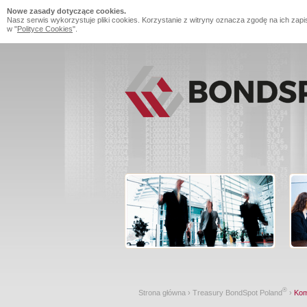
Nowe zasady dotyczące cookies.
Nasz serwis wykorzystuje pliki cookies. Korzystanie z witryny oznacza zgodę na ich zapi
w "
Polityce Cookies
".
®
Strona główna
›
Treasury BondSpot Poland
›
Kom