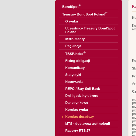
®
K
BondSpot
®
Treasury BondSpot Poland
Ko
O rynku
Ko
Uczestnicy Treasury BondSpot
ro
Poland
Instrumenty
Regulacje
®
TBSP.Index
Ko
Fixing obligacji
Komunikaty
Sk
Statystyki
Pr
Notowania
Ar
REPO / Buy-Sell-Back
Cz
Dni i godziny obrotu
pr
Dane rynkowe
pr
pr
Komitet rynku
pr
pr
Komitet doradczy
pr
pr
MTS - dostawca technologii
pr
pr
Raporty RTS 27
pr
pr