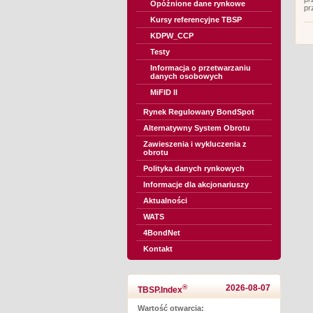
Opóźnione dane rynkowe
pr
Kursy referencyjne TBSP
KDPW_CCP
Testy
Informacja o przetwarzaniu
danych osobowych
MiFID II
Rynek Regulowany BondSpot
Alternatywny System Obrotu
Zawieszenia i wykluczenia z
obrotu
Polityka danych rynkowych
Informacje dla akcjonariuszy
Aktualności
WATS
4BondNet
Kontakt
®
2026-08-07
TBSP.Index
Wartość otwarcia: