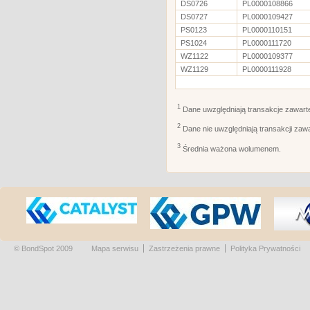
DS0726
PL0000108866
DS0727
PL0000109427
PS0123
PL0000110151
PS1024
PL0000111720
WZ1122
PL0000109377
WZ1129
PL0000111928
1
Dane uwzględniają transakcje zawart
2
Dane nie uwzględniają transakcji zaw
3
Średnia ważona wolumenem.
© BondSpot 2009
Mapa serwisu
Zastrzeżenia prawne
Polityka Prywatności