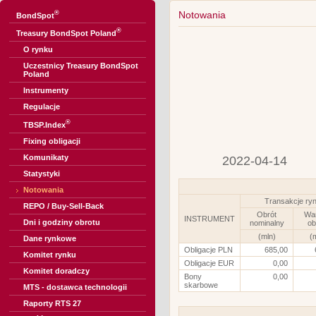
®
Notowania
BondSpot
®
Treasury BondSpot Poland
O rynku
Uczestnicy Treasury BondSpot
Poland
Instrumenty
Regulacje
®
TBSP.Index
Fixing obligacji
Komunikaty
2022-04-14
Statystyki
Notowania
Transakcje ry
REPO / Buy-Sell-Back
Obrót
Wa
INSTRUMENT
Dni i godziny obrotu
nominalny
ob
(mln)
(
Dane rynkowe
Obligacje PLN
685,00
Komitet rynku
Obligacje EUR
0,00
Komitet doradczy
Bony
0,00
skarbowe
MTS - dostawca technologii
Raporty RTS 27