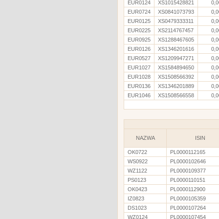
EUR0124
XS1015428821
0,0
EUR0724
XS0841073793
0,0
EUR0125
XS0479333311
0,0
EUR0225
XS2114767457
0,0
EUR0925
XS1288467605
0,0
EUR0126
XS1346201616
0,0
EUR0527
XS1209947271
0,0
EUR1027
XS1584894650
0,0
EUR1028
XS1508566392
0,0
EUR0136
XS1346201889
0,0
EUR1046
XS1508566558
0,0
NAZWA
ISIN
OK0722
PL0000112165
WS0922
PL0000102646
WZ1122
PL0000109377
PS0123
PL0000110151
OK0423
PL0000112900
IZ0823
PL0000105359
DS1023
PL0000107264
WZ0124
PL0000107454