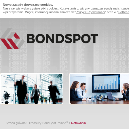
Nowe zasady dotyczące cookies.
Nasz serwis wykorzystuje pliki cookies. Korzystanie z witryny oznacza zgodę na ich zapi
wykorzystanie. Więcej informacji można znaleźć w "
Polityce Prywatności
" oraz w "
Polityc
®
Strona główna
›
Treasury BondSpot Poland
›
Notowania