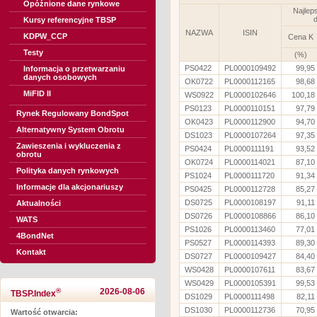
Opóźnione dane rynkowe
Najlep
d
Kursy referencyjne TBSP
NAZWA
ISIN
KDPW_CCP
Cena K
Testy
(%)
PS0422
PL0000109492
99,95
Informacja o przetwarzaniu
danych osobowych
OK0722
PL0000112165
98,68
MiFID II
WS0922
PL0000102646
100,18
PS0123
PL0000110151
97,79
Rynek Regulowany BondSpot
OK0423
PL0000112900
94,70
Alternatywny System Obrotu
DS1023
PL0000107264
97,35
Zawieszenia i wykluczenia z
PS0424
PL0000111191
93,52
obrotu
OK0724
PL0000114021
87,10
Polityka danych rynkowych
PS1024
PL0000111720
91,34
Informacje dla akcjonariuszy
PS0425
PL0000112728
85,27
DS0725
PL0000108197
91,11
Aktualności
DS0726
PL0000108866
86,10
WATS
PS1026
PL0000113460
77,01
4BondNet
PS0527
PL0000114393
89,30
Kontakt
DS0727
PL0000109427
84,40
WS0428
PL0000107611
83,67
WS0429
PL0000105391
99,53
®
2026-08-06
TBSP.Index
DS1029
PL0000111498
82,11
DS1030
PL0000112736
70,95
Wartość otwarcia: