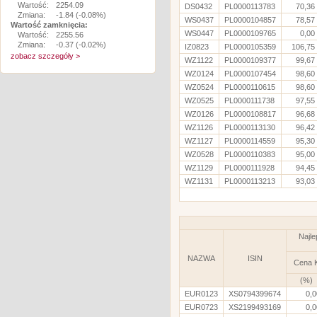
Wartość:
2254.09
DS0432
PL0000113783
70,36
Zmiana:
-1.84 (-0.08%)
WS0437
PL0000104857
78,57
Wartość zamknięcia:
WS0447
PL0000109765
0,00
Wartość:
2255.56
Zmiana:
-0.37 (-0.02%)
IZ0823
PL0000105359
106,75
zobacz szczegóły >
WZ1122
PL0000109377
99,67
WZ0124
PL0000107454
98,60
WZ0524
PL0000110615
98,60
WZ0525
PL0000111738
97,55
WZ0126
PL0000108817
96,68
WZ1126
PL0000113130
96,42
WZ1127
PL0000114559
95,30
WZ0528
PL0000110383
95,00
WZ1129
PL0000111928
94,45
WZ1131
PL0000113213
93,03
Najle
NAZWA
ISIN
Cena 
(%)
EUR0123
XS0794399674
0,0
EUR0723
XS2199493169
0,0