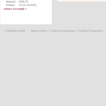
Wartość:
2255.75
Zmiana:
+0.19 (+0.01%)
zobacz szczegóły >
© BondSpot 2009
Mapa serwisu
Zastrzeżenia prawne
Polityka Prywatności