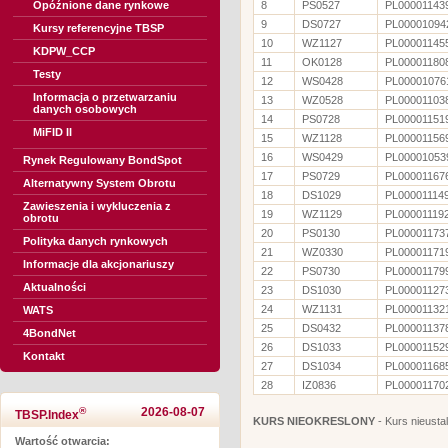
Opóźnione dane rynkowe
8
PS0527
PL00001143
9
DS0727
PL00001094
Kursy referencyjne TBSP
10
WZ1127
PL00001145
KDPW_CCP
11
OK0128
PL00001180
Testy
12
WS0428
PL00001076
Informacja o przetwarzaniu
13
WZ0528
PL00001103
danych osobowych
14
PS0728
PL00001151
MiFID II
15
WZ1128
PL00001156
16
WS0429
PL00001053
Rynek Regulowany BondSpot
17
PS0729
PL00001167
Alternatywny System Obrotu
18
DS1029
PL00001114
Zawieszenia i wykluczenia z
19
WZ1129
PL00001119
obrotu
20
PS0130
PL00001173
Polityka danych rynkowych
21
WZ0330
PL00001171
Informacje dla akcjonariuszy
22
PS0730
PL00001179
Aktualności
23
DS1030
PL00001127
24
WZ1131
PL00001132
WATS
25
DS0432
PL00001137
4BondNet
26
DS1033
PL00001152
Kontakt
27
DS1034
PL00001168
28
IZ0836
PL00001170
®
2026-08-07
TBSP.Index
KURS NIEOKRESLONY
- Kurs nieusta
Wartość otwarcia: