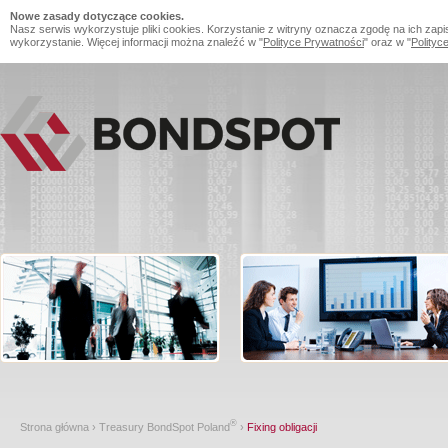
Nowe zasady dotyczące cookies.
Nasz serwis wykorzystuje pliki cookies. Korzystanie z witryny oznacza zgodę na ich zapi
wykorzystanie. Więcej informacji można znaleźć w "
Polityce Prywatności
" oraz w "
Polityc
®
Strona główna
›
Treasury BondSpot Poland
›
Fixing obligacji