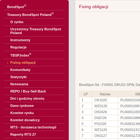
®
Fixing obligacji
BondSpot
®
Treasury BondSpot Poland
O rynku
Uczestnicy Treasury BondSpot
Poland
Instrumenty
Regulacje
®
TBSP.Index
Fixing obligacji
Komunikaty
Statystyki
Notowania
BondSpot SA - FIXING DRUGI SPW, Dat
REPO / Buy-Sell-Back
LP
Nazwa
IS
Dni i godziny obrotu
1
OK1025
PL00001152
Dane rynkowe
2
WZ0126
PL00001088
3
OK0426
PL00001165
Komitet rynku
4
DS0726
PL00001088
Komitet doradczy
5
PS1026
PL00001134
MTS - dostawca technologii
6
WZ1126
PL00001131
Raporty RTS 27
7
OK0127
PL00001172