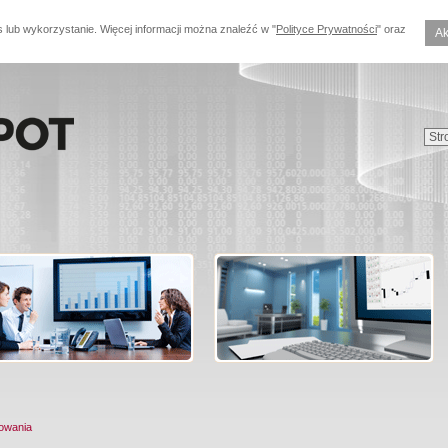
s lub wykorzystanie. Więcej informacji można znaleźć w "
Polityce Prywatności
" oraz
Ak
owania