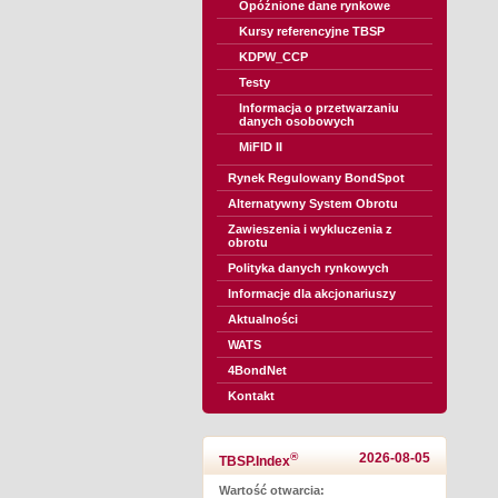
Opóźnione dane rynkowe
Kursy referencyjne TBSP
KDPW_CCP
Testy
Informacja o przetwarzaniu
danych osobowych
MiFID II
Rynek Regulowany BondSpot
Alternatywny System Obrotu
Zawieszenia i wykluczenia z
obrotu
Polityka danych rynkowych
Informacje dla akcjonariuszy
Aktualności
WATS
4BondNet
Kontakt
®
2026-08-05
TBSP.Index
Wartość otwarcia: