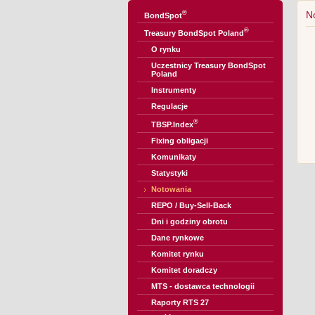
®
N
BondSpot
®
Treasury BondSpot Poland
O rynku
Uczestnicy Treasury BondSpot
Poland
Instrumenty
Regulacje
®
TBSP.Index
Fixing obligacji
Komunikaty
Statystyki
Notowania
REPO / Buy-Sell-Back
Dni i godziny obrotu
Dane rynkowe
Komitet rynku
Komitet doradczy
MTS - dostawca technologii
Raporty RTS 27