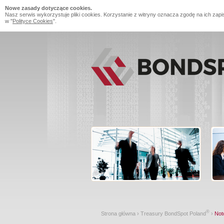
Nowe zasady dotyczące cookies.
Nasz serwis wykorzystuje pliki cookies. Korzystanie z witryny oznacza zgodę na ich zapi
w "
Polityce Cookies
".
®
Strona główna
›
Treasury BondSpot Poland
›
Not