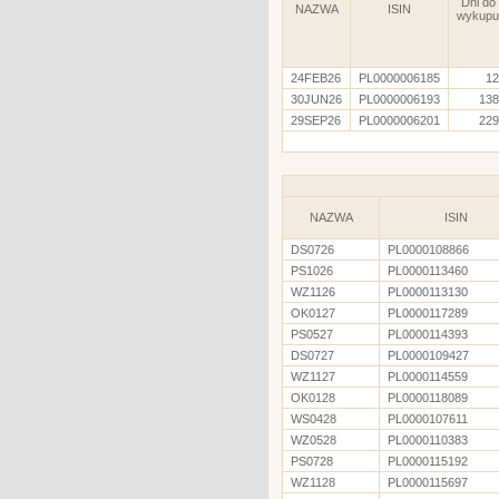
Dni do
NAZWA
ISIN
wykupu
24FEB26
PL0000006185
12
30JUN26
PL0000006193
138
29SEP26
PL0000006201
229
NAZWA
ISIN
DS0726
PL0000108866
PS1026
PL0000113460
WZ1126
PL0000113130
OK0127
PL0000117289
PS0527
PL0000114393
DS0727
PL0000109427
WZ1127
PL0000114559
OK0128
PL0000118089
WS0428
PL0000107611
WZ0528
PL0000110383
PS0728
PL0000115192
WZ1128
PL0000115697