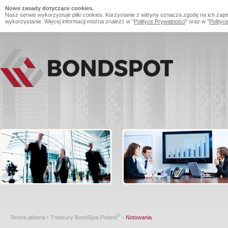
Nowe zasady dotyczące cookies.
Nasz serwis wykorzystuje pliki cookies. Korzystanie z witryny oznacza zgodę na ich zapi
wykorzystanie. Więcej informacji można znaleźć w "
Polityce Prywatności
" oraz w "
Polityc
®
Strona główna
›
Treasury BondSpot Poland
›
Notowania