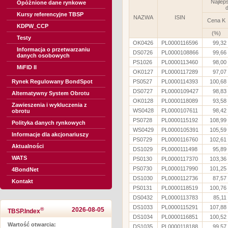
Najlep
Opóźnione dane rynkowe
d
Kursy referencyjne TBSP
NAZWA
ISIN
Cena K
KDPW_CCP
(%)
Testy
OK0426
PL0000116596
99,32
Informacja o przetwarzaniu
DS0726
PL0000108866
99,66
danych osobowych
PS1026
PL0000113460
98,00
MiFID II
OK0127
PL0000117289
97,07
Rynek Regulowany BondSpot
PS0527
PL0000114393
100,68
DS0727
PL0000109427
98,83
Alternatywny System Obrotu
OK0128
PL0000118089
93,58
Zawieszenia i wykluczenia z
WS0428
PL0000107611
98,42
obrotu
PS0728
PL0000115192
108,99
Polityka danych rynkowych
WS0429
PL0000105391
105,59
Informacje dla akcjonariuszy
PS0729
PL0000116760
102,61
Aktualności
DS1029
PL0000111498
95,89
WATS
PS0130
PL0000117370
103,36
PS0730
PL0000117990
101,25
4BondNet
DS1030
PL0000112736
87,57
Kontakt
PS0131
PL0000118519
100,76
DS0432
PL0000113783
85,11
DS1033
PL0000115291
107,88
®
2026-08-05
TBSP.Index
DS1034
PL0000116851
100,52
Wartość otwarcia:
DS1035
PL0000118188
99,57