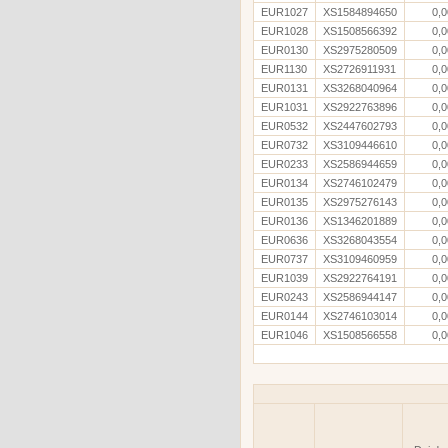
EUR1027
XS1584894650
0,0
EUR1028
XS1508566392
0,0
EUR0130
XS2975280509
0,0
EUR1130
XS2726911931
0,0
EUR0131
XS3268040964
0,0
EUR1031
XS2922763896
0,0
EUR0532
XS2447602793
0,0
EUR0732
XS3109446610
0,0
EUR0233
XS2586944659
0,0
EUR0134
XS2746102479
0,0
EUR0135
XS2975276143
0,0
EUR0136
XS1346201889
0,0
EUR0636
XS3268043554
0,0
EUR0737
XS3109460959
0,0
EUR1039
XS2922764191
0,0
EUR0243
XS2586944147
0,0
EUR0144
XS2746103014
0,0
EUR1046
XS1508566558
0,0