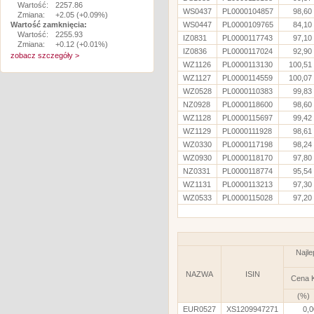
Wartość:
2257.86
WS0437
PL0000104857
98,60
Zmiana:
+2.05 (+0.09%)
Wartość zamknięcia:
WS0447
PL0000109765
84,10
Wartość:
2255.93
IZ0831
PL0000117743
97,10
Zmiana:
+0.12 (+0.01%)
IZ0836
PL0000117024
92,90
zobacz szczegóły >
WZ1126
PL0000113130
100,51
WZ1127
PL0000114559
100,07
WZ0528
PL0000110383
99,83
NZ0928
PL0000118600
98,60
WZ1128
PL0000115697
99,42
WZ1129
PL0000111928
98,61
WZ0330
PL0000117198
98,24
WZ0930
PL0000118170
97,80
NZ0331
PL0000118774
95,54
WZ1131
PL0000113213
97,30
WZ0533
PL0000115028
97,20
Najle
NAZWA
ISIN
Cena 
(%)
EUR0527
XS1209947271
0,0