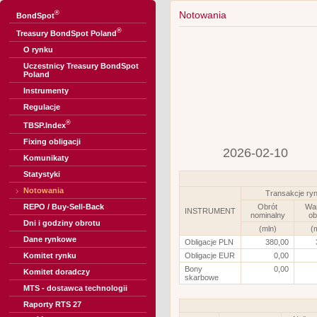
®
Notowania
BondSpot
®
Treasury BondSpot Poland
O rynku
Uczestnicy Treasury BondSpot
Poland
Instrumenty
Regulacje
®
TBSP.Index
Fixing obligacji
2026-02-10
Komunikaty
Statystyki
Notowania
Transakcje ry
REPO / Buy-Sell-Back
Obrót
Wa
INSTRUMENT
nominalny
ob
Dni i godziny obrotu
(mln)
(
Dane rynkowe
Obligacje PLN
380,00
Komitet rynku
Obligacje EUR
0,00
Bony
0,00
Komitet doradczy
skarbowe
MTS - dostawca technologii
Raporty RTS 27