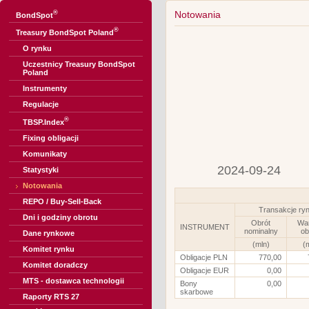
®
Notowania
BondSpot
®
Treasury BondSpot Poland
O rynku
Uczestnicy Treasury BondSpot
Poland
Instrumenty
Regulacje
®
TBSP.Index
Fixing obligacji
Komunikaty
2024-09-24
Statystyki
Notowania
REPO / Buy-Sell-Back
Transakcje ry
Dni i godziny obrotu
Obrót
Wa
INSTRUMENT
nominalny
ob
Dane rynkowe
(mln)
(
Komitet rynku
Obligacje PLN
770,00
Komitet doradczy
Obligacje EUR
0,00
MTS - dostawca technologii
Bony
0,00
skarbowe
Raporty RTS 27