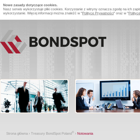
Nowe zasady dotyczące cookies.
Nasz serwis wykorzystuje pliki cookies. Korzystanie z witryny oznacza zgodę na ich zapi
wykorzystanie. Więcej informacji można znaleźć w "
Polityce Prywatności
" oraz w "
Polityc
®
Strona główna
›
Treasury BondSpot Poland
›
Notowania