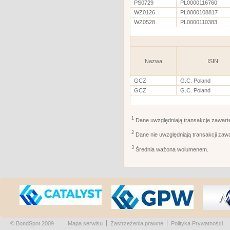
PS0729
PL0000116760
WZ0126
PL0000108817
WZ0528
PL0000110383
Nazwa
ISIN
GCZ
G.C. Poland
GCZ
G.C. Poland
1
Dane uwzględniają transakcje zawart
2
Dane nie uwzględniają transakcji zaw
3
Średnia ważona wolumenem.
© BondSpot 2009
Mapa serwisu
Zastrzeżenia prawne
Polityka Prywatności