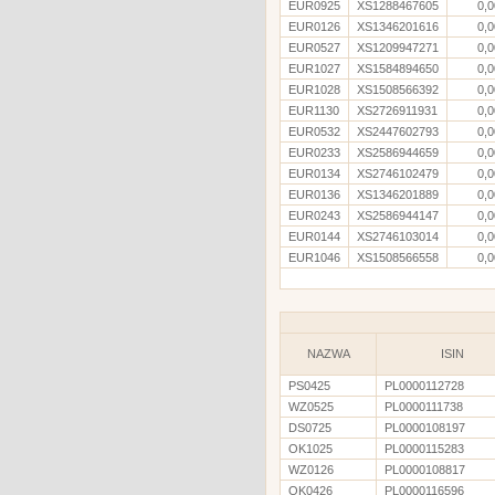
EUR0925
XS1288467605
0,0
EUR0126
XS1346201616
0,0
EUR0527
XS1209947271
0,0
EUR1027
XS1584894650
0,0
EUR1028
XS1508566392
0,0
EUR1130
XS2726911931
0,0
EUR0532
XS2447602793
0,0
EUR0233
XS2586944659
0,0
EUR0134
XS2746102479
0,0
EUR0136
XS1346201889
0,0
EUR0243
XS2586944147
0,0
EUR0144
XS2746103014
0,0
EUR1046
XS1508566558
0,0
NAZWA
ISIN
PS0425
PL0000112728
WZ0525
PL0000111738
DS0725
PL0000108197
OK1025
PL0000115283
WZ0126
PL0000108817
OK0426
PL0000116596