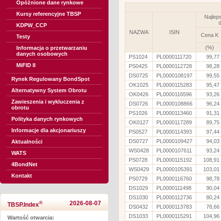
Opóźnione dane rynkowe
Kursy referencyjne TBSP
Najlep
d
KDPW_CCP
NAZWA
ISIN
Cena K
Testy
(%)
Informacja o przetwarzaniu
danych osobowych
PS1024
PL0000111720
99,77
MiFID II
PS0425
PL0000112728
98,28
DS0725
PL0000108197
99,55
Rynek Regulowany BondSpot
OK1025
PL0000115283
95,47
Alternatywny System Obrotu
OK0426
PL0000116596
93,26
Zawieszenia i wykluczenia z
DS0726
PL0000108866
96,24
obrotu
PS1026
PL0000113460
91,31
Polityka danych rynkowych
OK0127
PL0000117289
89,75
Informacje dla akcjonariuszy
PS0527
PL0000114393
97,44
DS0727
PL0000109427
94,03
Aktualności
WS0428
PL0000107611
93,24
WATS
PS0728
PL0000115192
108,91
4BondNet
WS0429
PL0000105391
103,01
Kontakt
PS0729
PL0000116760
98,78
DS1029
PL0000111498
90,04
DS1030
PL0000112736
80,24
®
2026-08-07
TBSP.Index
DS0432
PL0000113783
78,66
DS1033
PL0000115291
104,96
Wartość otwarcia: