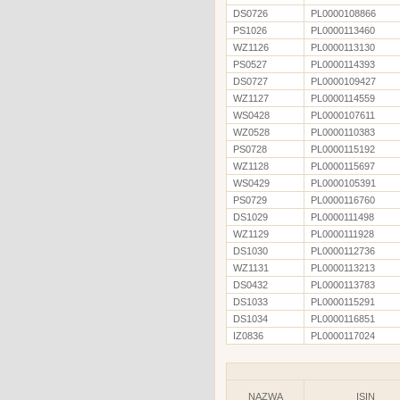
DS0726
PL0000108866
PS1026
PL0000113460
WZ1126
PL0000113130
PS0527
PL0000114393
DS0727
PL0000109427
WZ1127
PL0000114559
WS0428
PL0000107611
WZ0528
PL0000110383
PS0728
PL0000115192
WZ1128
PL0000115697
WS0429
PL0000105391
PS0729
PL0000116760
DS1029
PL0000111498
WZ1129
PL0000111928
DS1030
PL0000112736
WZ1131
PL0000113213
DS0432
PL0000113783
DS1033
PL0000115291
DS1034
PL0000116851
IZ0836
PL0000117024
NAZWA
ISIN