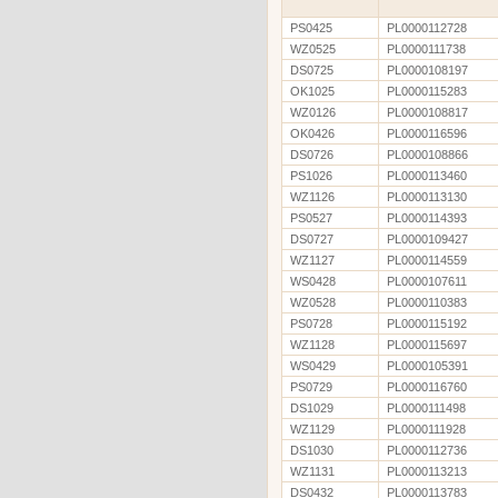
PS0425
PL0000112728
WZ0525
PL0000111738
DS0725
PL0000108197
OK1025
PL0000115283
WZ0126
PL0000108817
OK0426
PL0000116596
DS0726
PL0000108866
PS1026
PL0000113460
WZ1126
PL0000113130
PS0527
PL0000114393
DS0727
PL0000109427
WZ1127
PL0000114559
WS0428
PL0000107611
WZ0528
PL0000110383
PS0728
PL0000115192
WZ1128
PL0000115697
WS0429
PL0000105391
PS0729
PL0000116760
DS1029
PL0000111498
WZ1129
PL0000111928
DS1030
PL0000112736
WZ1131
PL0000113213
DS0432
PL0000113783