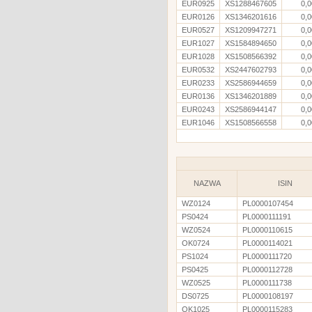
EUR0925
XS1288467605
0,0
EUR0126
XS1346201616
0,0
EUR0527
XS1209947271
0,0
EUR1027
XS1584894650
0,0
EUR1028
XS1508566392
0,0
EUR0532
XS2447602793
0,0
EUR0233
XS2586944659
0,0
EUR0136
XS1346201889
0,0
EUR0243
XS2586944147
0,0
EUR1046
XS1508566558
0,0
NAZWA
ISIN
WZ0124
PL0000107454
PS0424
PL0000111191
WZ0524
PL0000110615
OK0724
PL0000114021
PS1024
PL0000111720
PS0425
PL0000112728
WZ0525
PL0000111738
DS0725
PL0000108197
OK1025
PL0000115283