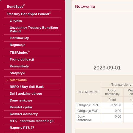
®
Notowania
BondSpot
®
Treasury BondSpot Poland
O rynku
Uczestnicy Treasury BondSpot
Poland
Instrumenty
Regulacje
®
TBSP.Index
Fixing obligacji
Komunikaty
2023-09-01
Statystyki
Notowania
Transakcje ry
REPO / Buy-Sell-Back
Obrót
Wa
INSTRUMENT
Dni i godziny obrotu
nominalny
ob
(mln)
(
Dane rynkowe
Obligacje PLN
372,50
Komitet rynku
Obligacje EUR
0,00
Komitet doradczy
Bony
0,00
skarbowe
MTS - dostawca technologii
Raporty RTS 27