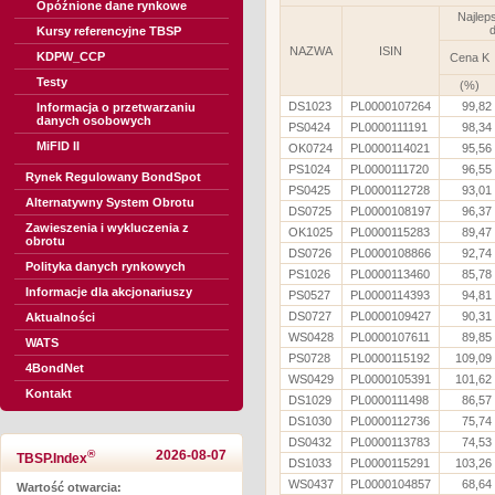
Opóźnione dane rynkowe
Najlep
d
Kursy referencyjne TBSP
NAZWA
ISIN
KDPW_CCP
Cena K
Testy
(%)
DS1023
PL0000107264
99,82
Informacja o przetwarzaniu
danych osobowych
PS0424
PL0000111191
98,34
MiFID II
OK0724
PL0000114021
95,56
PS1024
PL0000111720
96,55
Rynek Regulowany BondSpot
PS0425
PL0000112728
93,01
Alternatywny System Obrotu
DS0725
PL0000108197
96,37
Zawieszenia i wykluczenia z
OK1025
PL0000115283
89,47
obrotu
DS0726
PL0000108866
92,74
Polityka danych rynkowych
PS1026
PL0000113460
85,78
Informacje dla akcjonariuszy
PS0527
PL0000114393
94,81
DS0727
PL0000109427
90,31
Aktualności
WS0428
PL0000107611
89,85
WATS
PS0728
PL0000115192
109,09
4BondNet
WS0429
PL0000105391
101,62
Kontakt
DS1029
PL0000111498
86,57
DS1030
PL0000112736
75,74
DS0432
PL0000113783
74,53
®
2026-08-07
TBSP.Index
DS1033
PL0000115291
103,26
WS0437
PL0000104857
68,64
Wartość otwarcia: