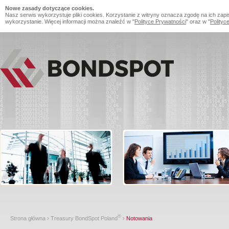
Nowe zasady dotyczące cookies.
Nasz serwis wykorzystuje pliki cookies. Korzystanie z witryny oznacza zgodę na ich zapi
wykorzystanie. Więcej informacji można znaleźć w "
Polityce Prywatności
" oraz w "
Polityc
®
Strona główna
›
Treasury BondSpot Poland
›
Notowania