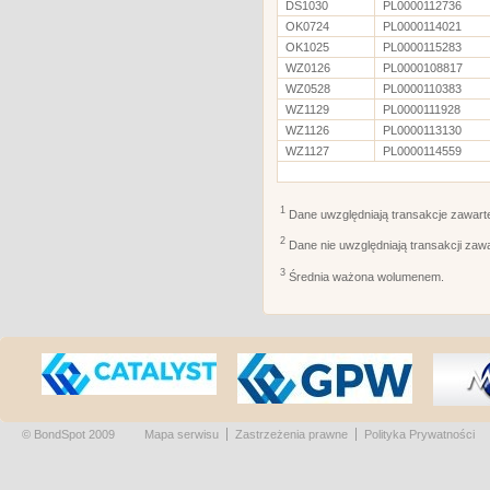
DS1030
PL0000112736
OK0724
PL0000114021
OK1025
PL0000115283
WZ0126
PL0000108817
WZ0528
PL0000110383
WZ1129
PL0000111928
WZ1126
PL0000113130
WZ1127
PL0000114559
1
Dane uwzględniają transakcje zawart
2
Dane nie uwzględniają transakcji zaw
3
Średnia ważona wolumenem.
© BondSpot 2009
Mapa serwisu
Zastrzeżenia prawne
Polityka Prywatności