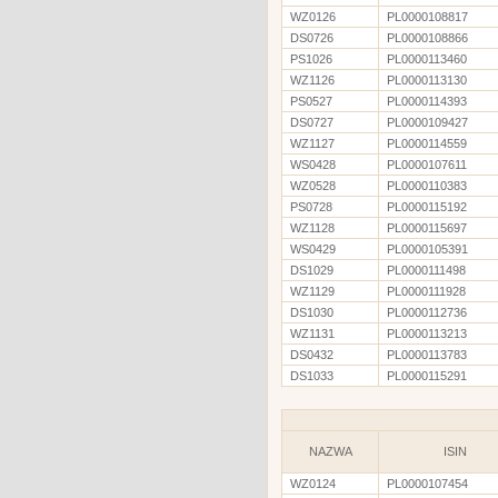
WZ0126
PL0000108817
DS0726
PL0000108866
PS1026
PL0000113460
WZ1126
PL0000113130
PS0527
PL0000114393
DS0727
PL0000109427
WZ1127
PL0000114559
WS0428
PL0000107611
WZ0528
PL0000110383
PS0728
PL0000115192
WZ1128
PL0000115697
WS0429
PL0000105391
DS1029
PL0000111498
WZ1129
PL0000111928
DS1030
PL0000112736
WZ1131
PL0000113213
DS0432
PL0000113783
DS1033
PL0000115291
NAZWA
ISIN
WZ0124
PL0000107454