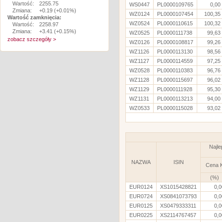
Wartość:
2255.75
WS0447
PL0000109765
0,00
Zmiana:
+0.19 (+0.01%)
WZ0124
PL0000107454
100,35
Wartość zamknięcia:
WZ0524
PL0000110615
100,32
Wartość:
2258.97
Zmiana:
+3.41 (+0.15%)
WZ0525
PL0000111738
99,63
zobacz szczegóły >
WZ0126
PL0000108817
99,26
WZ1126
PL0000113130
98,56
WZ1127
PL0000114559
97,25
WZ0528
PL0000110383
96,76
WZ1128
PL0000115697
96,02
WZ1129
PL0000111928
95,30
WZ1131
PL0000113213
94,00
WZ0533
PL0000115028
93,02
Najle
NAZWA
ISIN
Cena 
(%)
EUR0124
XS1015428821
0,0
EUR0724
XS0841073793
0,0
EUR0125
XS0479333311
0,0
EUR0225
XS2114767457
0,0