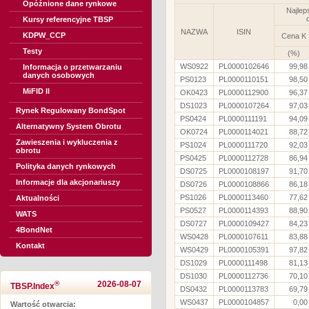
Opóźnione dane rynkowe
Najlep
Kursy referencyjne TBSP
NAZWA
ISIN
KDPW_CCP
Cena K
Testy
(%)
WS0922
PL0000102646
99,98
Informacja o przetwarzaniu
danych osobowych
PS0123
PL0000110151
98,50
MiFID II
OK0423
PL0000112900
96,37
DS1023
PL0000107264
97,03
Rynek Regulowany BondSpot
PS0424
PL0000111191
94,09
Alternatywny System Obrotu
OK0724
PL0000114021
88,72
Zawieszenia i wykluczenia z
PS1024
PL0000111720
92,03
obrotu
PS0425
PL0000112728
86,94
Polityka danych rynkowych
DS0725
PL0000108197
91,70
Informacje dla akcjonariuszy
DS0726
PL0000108866
86,18
PS1026
PL0000113460
77,62
Aktualności
PS0527
PL0000114393
88,90
WATS
DS0727
PL0000109427
84,23
4BondNet
WS0428
PL0000107611
83,88
Kontakt
WS0429
PL0000105391
97,82
DS1029
PL0000111498
81,13
DS1030
PL0000112736
70,10
®
2026-08-07
TBSP.Index
DS0432
PL0000113783
69,79
WS0437
PL0000104857
0,00
Wartość otwarcia: