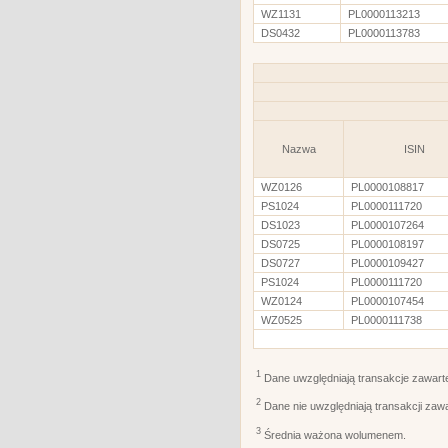
WZ1131
PL0000113213
DS0432
PL0000113783
Nazwa
ISIN
WZ0126
PL0000108817
PS1024
PL0000111720
DS1023
PL0000107264
DS0725
PL0000108197
DS0727
PL0000109427
PS1024
PL0000111720
WZ0124
PL0000107454
WZ0525
PL0000111738
1
Dane uwzględniają transakcje zawart
2
Dane nie uwzględniają transakcji zaw
3
Średnia ważona wolumenem.