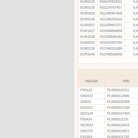
EUR0125
XS0479333311
0,0
EUR0225
XS2114767457
0,0
EUR0925
XS1288467605
0,0
EUR0126
XS1346201616
0,0
EUR0527
XS1209947271
0,0
EUR1027
XS1584894650
0,0
EUR1028
XS1508566392
0,0
EUR0532
XS2447602793
0,0
EUR0136
XS1346201889
0,0
EUR1046
XS1508566558
0,0
NAZWA
ISIN
PS0123
PL0000110151
OK0423
PL0000112900
IZ0823
PL0000105359
DS1023
PL0000107264
WZ0124
PL0000107454
PS0424
PL0000111191
WZ0524
PL0000110615
OK0724
PL0000114021
PS1024
PL0000111720