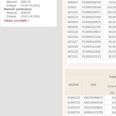
Wartość:
2255.75
WS0447
PL0000109765
74,50
Zmiana:
+0.19 (+0.01%)
IZ0823
PL0000105359
103,20
Wartość zamknięcia:
WZ1122
PL0000109377
100,05
Wartość:
2258.97
Zmiana:
+3.41 (+0.15%)
WZ0124
PL0000107454
99,98
zobacz szczegóły >
WZ0524
PL0000110615
99,16
WZ0525
PL0000111738
98,28
WZ0126
PL0000108817
98,03
WZ1126
PL0000113130
96,65
WZ1127
PL0000114559
95,15
WZ0528
PL0000110383
94,58
WZ1129
PL0000111928
93,62
WZ1131
PL0000113213
92,02
Najle
NAZWA
ISIN
Cena 
(%)
EUR0123
XS0794399674
0,0
EUR0723
XS2199493169
0,0
EUR0124
XS1015428821
0,0
EUR0724
XS0841073793
0,0