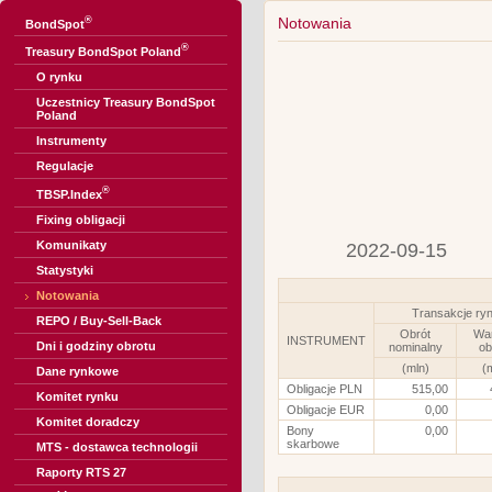
®
Notowania
BondSpot
®
Treasury BondSpot Poland
O rynku
Uczestnicy Treasury BondSpot
Poland
Instrumenty
Regulacje
®
TBSP.Index
Fixing obligacji
Komunikaty
2022-09-15
Statystyki
Notowania
Transakcje ry
REPO / Buy-Sell-Back
Obrót
Wa
INSTRUMENT
Dni i godziny obrotu
nominalny
ob
(mln)
(
Dane rynkowe
Obligacje PLN
515,00
Komitet rynku
Obligacje EUR
0,00
Komitet doradczy
Bony
0,00
skarbowe
MTS - dostawca technologii
Raporty RTS 27