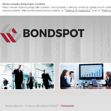
Nowe zasady dotyczące cookies.
Nasz serwis wykorzystuje pliki cookies. Korzystanie z witryny oznacza zgodę na ich zapi
wykorzystanie. Więcej informacji można znaleźć w "
Polityce Prywatności
" oraz w "
Polityc
®
Strona główna
›
Treasury BondSpot Poland
›
Notowania