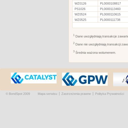
WZ0126
PL0000108817
PS1026
PL0000113460
WZ0524
PL0000110615
WZ0525
PL0000111738
1
Dane uwzględniają transakcje zawart
2
Dane nie uwzględniają transakcji zaw
3
Średnia ważona wolumenem.
© BondSpot 2009
Mapa serwisu
Zastrzeżenia prawne
Polityka Prywatności