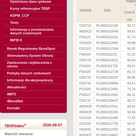
Najlep
Opóźnione dane rynkowe
Kursy referencyjne TBSP
NAZWA
ISIN
Cena K
KDPW_CCP
(%)
Testy
OK0722
PL0000112165
99,72
Informacja o przetwarzaniu
WS0922
PL0000102646
99,81
danych osobowych
PS0123
PL0000110151
97,74
MiFID II
OK0423
PL0000112900
94,88
Rynek Regulowany BondSpot
DS1023
PL0000107264
95,62
PS0424
PL0000111191
91,42
Alternatywny System Obrotu
OK0724
PL0000114021
85,64
Zawieszenia i wykluczenia z
PS1024
PL0000111720
89,01
obrotu
PS0425
PL0000112728
83,72
Polityka danych rynkowych
DS0725
PL0000108197
88,95
Informacje dla akcjonariuszy
DS0726
PL0000108866
83,51
Aktualności
PS1026
PL0000113460
75,16
WATS
PS0527
PL0000114393
86,31
DS0727
PL0000109427
80,72
4BondNet
WS0428
PL0000107611
80,62
Kontakt
WS0429
PL0000105391
94,94
DS1029
PL0000111498
77,42
DS1030
PL0000112736
66,47
®
2026-08-07
TBSP.Index
DS0432
PL0000113783
65,35
Wartość otwarcia:
WS0437
PL0000104857
85,00