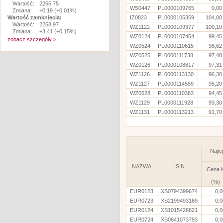
Wartość:
2255.75
WS0447
PL0000109765
0,00
Zmiana:
+0.19 (+0.01%)
Wartość zamknięcia:
IZ0823
PL0000105359
104,00
Wartość:
2258.97
WZ1122
PL0000109377
100,10
Zmiana:
+3.41 (+0.15%)
WZ0124
PL0000107454
99,45
zobacz szczegóły >
WZ0524
PL0000110615
98,62
WZ0525
PL0000111738
97,48
WZ0126
PL0000108817
97,31
WZ1126
PL0000113130
96,30
WZ1127
PL0000114559
95,20
WZ0528
PL0000110383
94,45
WZ1129
PL0000111928
93,30
WZ1131
PL0000113213
91,70
Najle
NAZWA
ISIN
Cena 
(%)
EUR0123
XS0794399674
0,0
EUR0723
XS2199493169
0,0
EUR0124
XS1015428821
0,0
EUR0724
XS0841073793
0,0