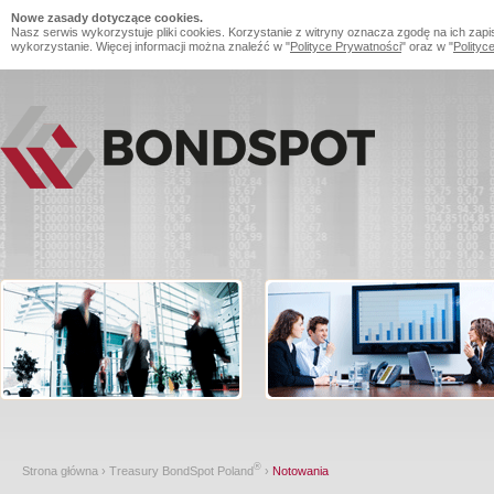
Nowe zasady dotyczące cookies.
Nasz serwis wykorzystuje pliki cookies. Korzystanie z witryny oznacza zgodę na ich zapi
wykorzystanie. Więcej informacji można znaleźć w "
Polityce Prywatności
" oraz w "
Polityc
®
Strona główna
›
Treasury BondSpot Poland
›
Notowania