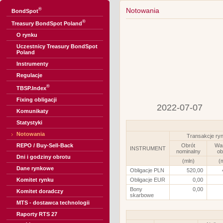
®
Notowania
BondSpot
®
Treasury BondSpot Poland
O rynku
Uczestnicy Treasury BondSpot
Poland
Instrumenty
Regulacje
®
TBSP.Index
Fixing obligacji
2022-07-07
Komunikaty
Statystyki
Notowania
Transakcje ry
REPO / Buy-Sell-Back
Obrót
Wa
INSTRUMENT
nominalny
ob
Dni i godziny obrotu
(mln)
(
Dane rynkowe
Obligacje PLN
520,00
Komitet rynku
Obligacje EUR
0,00
Bony
0,00
Komitet doradczy
skarbowe
MTS - dostawca technologii
Raporty RTS 27