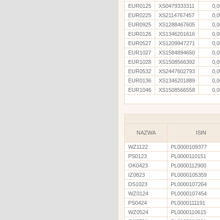
EUR0125
XS0479333311
0,0
EUR0225
XS2114767457
0,0
EUR0925
XS1288467605
0,0
EUR0126
XS1346201616
0,0
EUR0527
XS1209947271
0,0
EUR1027
XS1584894650
0,0
EUR1028
XS1508566392
0,0
EUR0532
XS2447602793
0,0
EUR0136
XS1346201889
0,0
EUR1046
XS1508566558
0,0
NAZWA
ISIN
WZ1122
PL0000109377
PS0123
PL0000110151
OK0423
PL0000112900
IZ0823
PL0000105359
DS1023
PL0000107264
WZ0124
PL0000107454
PS0424
PL0000111191
WZ0524
PL0000110615