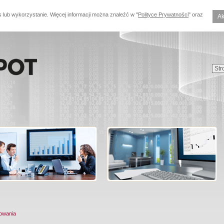
s lub wykorzystanie. Więcej informacji można znaleźć w "
Polityce Prywatności
" oraz
Ak
owania