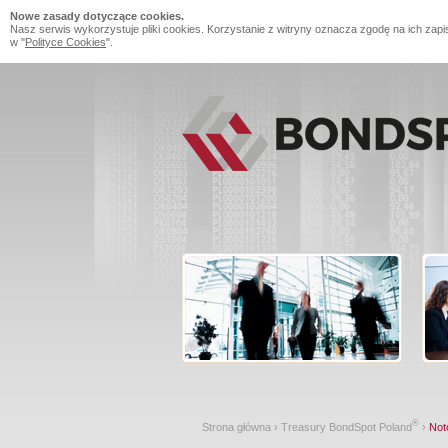
Nowe zasady dotyczące cookies.
Nasz serwis wykorzystuje pliki cookies. Korzystanie z witryny oznacza zgodę na ich zapi
w "
Polityce Cookies
".
®
Strona główna
›
Treasury BondSpot Poland
›
Not