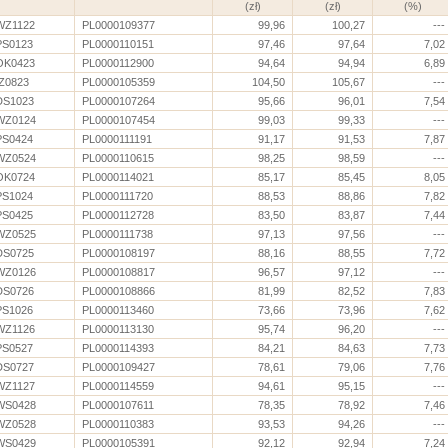
(zł)
(zł)
(%)
WZ1122
PL0000109377
99,96
100,27
---
PS0123
PL0000110151
97,46
97,64
7,02
OK0423
PL0000112900
94,64
94,94
6,89
IZ0823
PL0000105359
104,50
105,67
---
DS1023
PL0000107264
95,66
96,01
7,54
WZ0124
PL0000107454
99,03
99,33
---
PS0424
PL0000111191
91,17
91,53
7,87
WZ0524
PL0000110615
98,25
98,59
---
OK0724
PL0000114021
85,17
85,45
8,05
PS1024
PL0000111720
88,53
88,86
7,82
PS0425
PL0000112728
83,50
83,87
7,44
WZ0525
PL0000111738
97,13
97,56
---
DS0725
PL0000108197
88,16
88,55
7,72
WZ0126
PL0000108817
96,57
97,12
---
DS0726
PL0000108866
81,99
82,52
7,83
PS1026
PL0000113460
73,66
73,96
7,62
WZ1126
PL0000113130
95,74
96,20
---
PS0527
PL0000114393
84,21
84,63
7,73
DS0727
PL0000109427
78,61
79,06
7,76
WZ1127
PL0000114559
94,61
95,15
---
WS0428
PL0000107611
78,35
78,92
7,46
WZ0528
PL0000110383
93,53
94,26
---
WS0429
PL0000105391
92,12
92,94
7,24