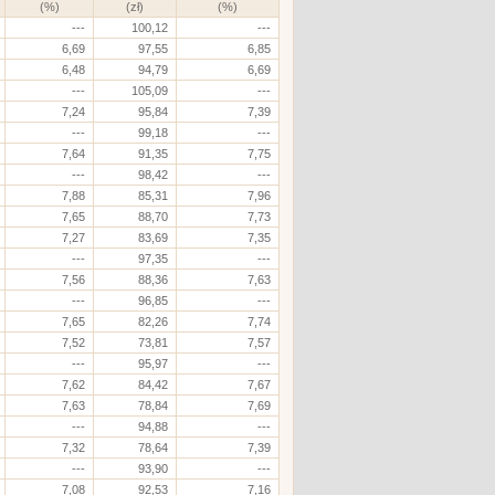
(%)
(zł)
(%)
---
100,12
---
6,69
97,55
6,85
6,48
94,79
6,69
---
105,09
---
7,24
95,84
7,39
---
99,18
---
7,64
91,35
7,75
---
98,42
---
7,88
85,31
7,96
7,65
88,70
7,73
7,27
83,69
7,35
---
97,35
---
7,56
88,36
7,63
---
96,85
---
7,65
82,26
7,74
7,52
73,81
7,57
---
95,97
---
7,62
84,42
7,67
7,63
78,84
7,69
---
94,88
---
7,32
78,64
7,39
---
93,90
---
7,08
92,53
7,16