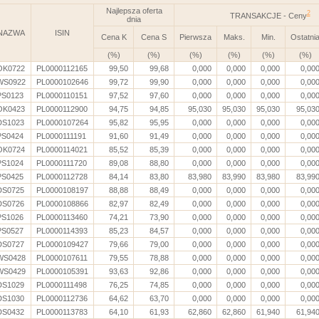
Najlepsza oferta
2
TRANSAKCJE - Ceny
dnia
NAZWA
ISIN
Cena K
Cena S
Pierwsza
Maks.
Min.
Ostatni
(%)
(%)
(%)
(%)
(%)
(%)
OK0722
PL0000112165
99,50
99,68
0,000
0,000
0,000
0,00
WS0922
PL0000102646
99,72
99,90
0,000
0,000
0,000
0,00
PS0123
PL0000110151
97,52
97,60
0,000
0,000
0,000
0,00
OK0423
PL0000112900
94,75
94,85
95,030
95,030
95,030
95,03
DS1023
PL0000107264
95,82
95,95
0,000
0,000
0,000
0,00
PS0424
PL0000111191
91,60
91,49
0,000
0,000
0,000
0,00
OK0724
PL0000114021
85,52
85,39
0,000
0,000
0,000
0,00
PS1024
PL0000111720
89,08
88,80
0,000
0,000
0,000
0,00
PS0425
PL0000112728
84,14
83,80
83,980
83,990
83,980
83,99
DS0725
PL0000108197
88,88
88,49
0,000
0,000
0,000
0,00
DS0726
PL0000108866
82,97
82,49
0,000
0,000
0,000
0,00
PS1026
PL0000113460
74,21
73,90
0,000
0,000
0,000
0,00
PS0527
PL0000114393
85,23
84,57
0,000
0,000
0,000
0,00
DS0727
PL0000109427
79,66
79,00
0,000
0,000
0,000
0,00
WS0428
PL0000107611
79,55
78,88
0,000
0,000
0,000
0,00
WS0429
PL0000105391
93,63
92,86
0,000
0,000
0,000
0,00
DS1029
PL0000111498
76,25
74,85
0,000
0,000
0,000
0,00
DS1030
PL0000112736
64,62
63,70
0,000
0,000
0,000
0,00
DS0432
PL0000113783
64,10
61,93
62,860
62,860
61,940
61,94