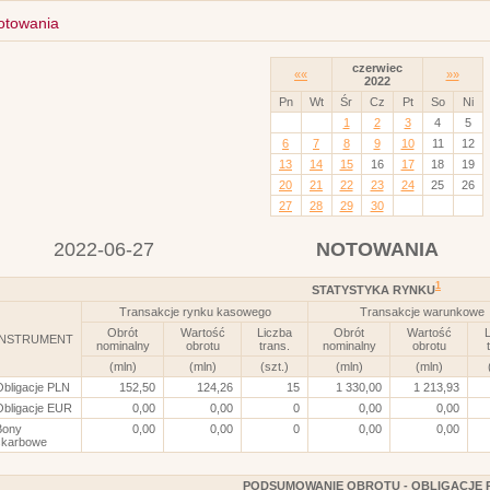
otowania
czerwiec
««
»»
2022
Pn
Wt
Śr
Cz
Pt
So
Ni
1
2
3
4
5
6
7
8
9
10
11
12
13
14
15
16
17
18
19
20
21
22
23
24
25
26
27
28
29
30
2022-06-27
NOTOWANIA
1
STATYSTYKA RYNKU
Transakcje rynku kasowego
Transakcje warunkowe
Obrót
Wartość
Liczba
Obrót
Wartość
L
INSTRUMENT
nominalny
obrotu
trans.
nominalny
obrotu
(mln)
(mln)
(szt.)
(mln)
(mln)
Obligacje PLN
152,50
124,26
15
1 330,00
1 213,93
Obligacje EUR
0,00
0,00
0
0,00
0,00
Bony
0,00
0,00
0
0,00
0,00
skarbowe
PODSUMOWANIE OBROTU - OBLIGACJE 