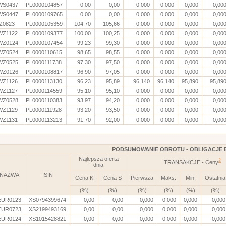
WS0437
PL0000104857
0,00
0,00
0,000
0,000
0,000
0,00
WS0447
PL0000109765
0,00
0,00
0,000
0,000
0,000
0,00
IZ0823
PL0000105359
104,70
105,66
0,000
0,000
0,000
0,00
WZ1122
PL0000109377
100,00
100,25
0,000
0,000
0,000
0,00
WZ0124
PL0000107454
99,23
99,30
0,000
0,000
0,000
0,00
WZ0524
PL0000110615
98,65
98,55
0,000
0,000
0,000
0,00
WZ0525
PL0000111738
97,30
97,50
0,000
0,000
0,000
0,00
WZ0126
PL0000108817
96,90
97,05
0,000
0,000
0,000
0,00
WZ1126
PL0000113130
96,23
95,89
96,140
96,140
95,890
95,89
WZ1127
PL0000114559
95,10
95,10
0,000
0,000
0,000
0,00
WZ0528
PL0000110383
93,97
94,20
0,000
0,000
0,000
0,00
WZ1129
PL0000111928
93,20
93,50
0,000
0,000
0,000
0,00
WZ1131
PL0000113213
91,70
92,00
0,000
0,000
0,000
0,00
PODSUMOWANIE OBROTU - OBLIGACJE 
Najlepsza oferta
2
TRANSAKCJE - Ceny
dnia
NAZWA
ISIN
Cena K
Cena S
Pierwsza
Maks.
Min.
Ostatnia
(%)
(%)
(%)
(%)
(%)
(%)
EUR0123
XS0794399674
0,00
0,00
0,000
0,000
0,000
0,000
EUR0723
XS2199493169
0,00
0,00
0,000
0,000
0,000
0,000
EUR0124
XS1015428821
0,00
0,00
0,000
0,000
0,000
0,000