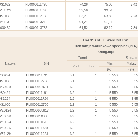
DS1029
PL0000111498
74,28
75,03
7,42
WZ1129
PL0000111928
92,58
93,51
---
DS1030
PL0000112736
63,27
63,85
7,28
WZ1131
PL0000113213
91,24
92,11
---
DS0432
PL0000113783
61,52
62,12
7,39
TRANSAKCJE WARUNKOWE
Transakcje warunkowe specjalne (PLN)
Obligacje
Termin
Stopa r
Nazwa
ISIN
Min.
Maks.
Kod
Dni
(%)
(%)
PS0424
PL0000111191
0/1
1
5,550
5,5
DS1030
PL0000112736
0/1
1
5,550
5,5
WS0428
PL0000107611
1/2
1
5,550
5,5
PS0424
PL0000111191
1/2
1
5,550
5,5
PS1024
PL0000111720
1/2
1
5,550
5,5
DS1030
PL0000112736
1/2
1
5,550
5,5
WZ0126
PL0000108817
1/2
1
5,550
5,5
WZ0528
PL0000110383
1/2
1
5,550
5,5
WZ0524
PL0000110615
1/2
1
5,550
5,5
WZ0525
PL0000111738
1/2
1
5,550
5,5
WZ1129
PL0000111928
1/2
1
5,550
5,5