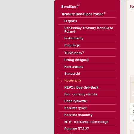
®
N
BondSpot
®
Treasury BondSpot Poland
O rynku
Uczestnicy Treasury BondSpot
Poland
Instrumenty
Regulacje
®
TBSP.Index
Fixing obligacji
Komunikaty
Statystyki
Notowania
REPO / Buy-Sell-Back
Dni i godziny obrotu
Dane rynkowe
Komitet rynku
Komitet doradczy
MTS - dostawca technologii
Raporty RTS 27