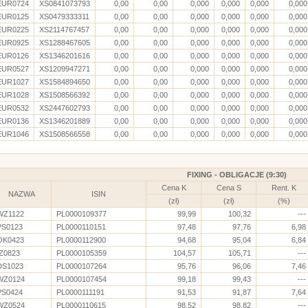
EUR0724
XS0841073793
0,00
0,00
0,000
0,000
0,000
0,000
EUR0125
XS0479333311
0,00
0,00
0,000
0,000
0,000
0,000
EUR0225
XS2114767457
0,00
0,00
0,000
0,000
0,000
0,000
EUR0925
XS1288467605
0,00
0,00
0,000
0,000
0,000
0,000
EUR0126
XS1346201616
0,00
0,00
0,000
0,000
0,000
0,000
EUR0527
XS1209947271
0,00
0,00
0,000
0,000
0,000
0,000
EUR1027
XS1584894650
0,00
0,00
0,000
0,000
0,000
0,000
EUR1028
XS1508566392
0,00
0,00
0,000
0,000
0,000
0,000
EUR0532
XS2447602793
0,00
0,00
0,000
0,000
0,000
0,000
EUR0136
XS1346201889
0,00
0,00
0,000
0,000
0,000
0,000
EUR1046
XS1508566558
0,00
0,00
0,000
0,000
0,000
0,000
FIXING - OBLIGACJE (9:30)
Cena K
Cena S
Rent. K
NAZWA
ISIN
(zł)
(zł)
(%)
WZ1122
PL0000109377
99,99
100,32
---
PS0123
PL0000110151
97,48
97,76
6,98
OK0423
PL0000112900
94,68
95,04
6,84
IZ0823
PL0000105359
104,57
105,71
---
DS1023
PL0000107264
95,76
96,06
7,46
WZ0124
PL0000107454
99,18
99,43
---
PS0424
PL0000111191
91,53
91,87
7,64
WZ0524
PL0000110615
98,52
98,82
---