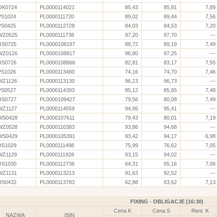
OK0724
PL0000114021
85,43
85,81
7,89
PS1024
PL0000111720
89,02
89,44
7,56
PS0425
PL0000112728
84,03
84,53
7,20
WZ0525
PL0000111738
97,20
97,70
---
DS0725
PL0000108197
88,72
89,19
7,49
WZ0126
PL0000108817
96,80
97,25
---
DS0726
PL0000108866
82,81
83,17
7,55
PS1026
PL0000113460
74,16
74,70
7,46
WZ1126
PL0000113130
96,13
96,73
---
PS0527
PL0000114393
85,12
85,65
7,48
DS0727
PL0000109427
79,56
80,08
7,49
WZ1127
PL0000114559
94,95
95,41
---
WS0428
PL0000107611
79,43
80,01
7,19
WZ0528
PL0000110383
93,86
94,68
---
WS0429
PL0000105391
93,42
94,17
6,98
DS1029
PL0000111498
75,99
76,62
7,05
WZ1129
PL0000111928
93,15
94,02
---
DS1030
PL0000112736
64,31
65,16
7,06
WZ1131
PL0000113213
91,63
92,52
---
DS0432
PL0000113783
62,88
63,62
7,13
FIXING - OBLIGACJE (16:30)
Cena K
Cena S
Rent. K
NAZWA
ISIN