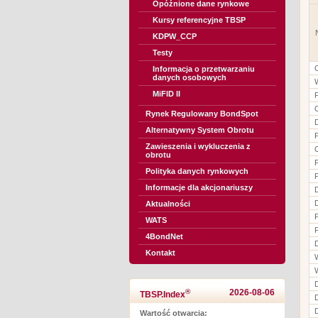
Opóźnione dane rynkowe
Kursy referencyjne TBSP
KDPW_CCP
Testy
Informacja o przetwarzaniu
danych osobowych
MiFID II
Rynek Regulowany BondSpot
Alternatywny System Obrotu
Zawieszenia i wykluczenia z
obrotu
Polityka danych rynkowych
Informacje dla akcjonariuszy
Aktualności
WATS
4BondNet
Kontakt
®
2026-08-06
TBSP.Index
Wartość otwarcia: