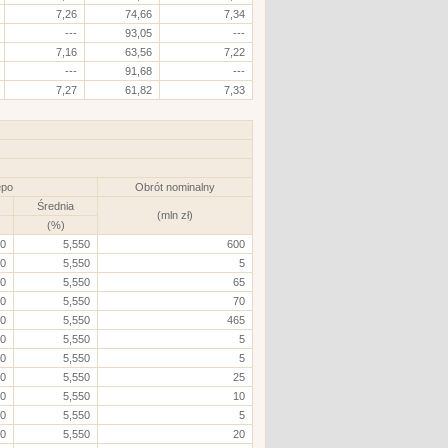
7,26
74,66
7,34
---
93,05
---
7,16
63,56
7,22
---
91,68
---
7,27
61,82
7,33
epo
Obrót nominalny
Średnia
(mln zł)
(%)
50
5,550
600
50
5,550
5
50
5,550
65
50
5,550
70
50
5,550
465
50
5,550
5
50
5,550
5
50
5,550
25
50
5,550
10
50
5,550
5
50
5,550
20