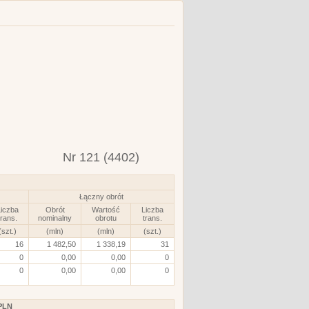
Nr 121 (4402)
Łączny obrót
iczba
Obrót
Wartość
Liczba
trans.
nominalny
obrotu
trans.
(szt.)
(mln)
(mln)
(szt.)
16
1 482,50
1 338,19
31
0
0,00
0,00
0
0
0,00
0,00
0
PLN