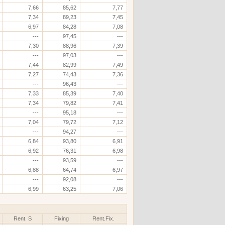
7,66
85,62
7,77
7,34
89,23
7,45
6,97
84,28
7,08
---
97,45
---
7,30
88,96
7,39
---
97,03
---
7,44
82,99
7,49
7,27
74,43
7,36
---
96,43
---
7,33
85,39
7,40
7,34
79,82
7,41
---
95,18
---
7,04
79,72
7,12
---
94,27
---
6,84
93,80
6,91
6,92
76,31
6,98
---
93,59
---
6,88
64,74
6,97
---
92,08
---
6,99
63,25
7,06
Rent. S
Fixing
Rent.Fix.