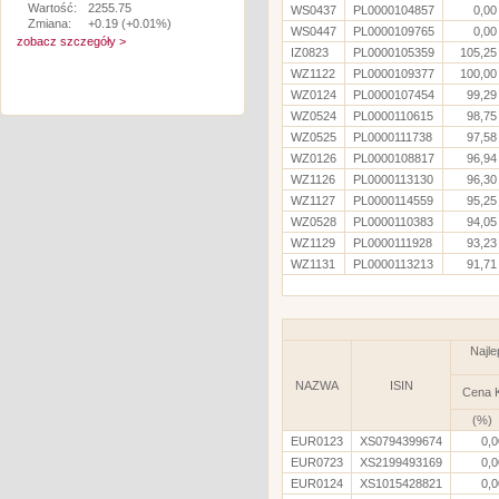
Wartość:
2255.75
WS0437
PL0000104857
0,00
Zmiana:
+0.19 (+0.01%)
WS0447
PL0000109765
0,00
zobacz szczegóły >
IZ0823
PL0000105359
105,25
WZ1122
PL0000109377
100,00
WZ0124
PL0000107454
99,29
WZ0524
PL0000110615
98,75
WZ0525
PL0000111738
97,58
WZ0126
PL0000108817
96,94
WZ1126
PL0000113130
96,30
WZ1127
PL0000114559
95,25
WZ0528
PL0000110383
94,05
WZ1129
PL0000111928
93,23
WZ1131
PL0000113213
91,71
Najle
NAZWA
ISIN
Cena 
(%)
EUR0123
XS0794399674
0,0
EUR0723
XS2199493169
0,0
EUR0124
XS1015428821
0,0