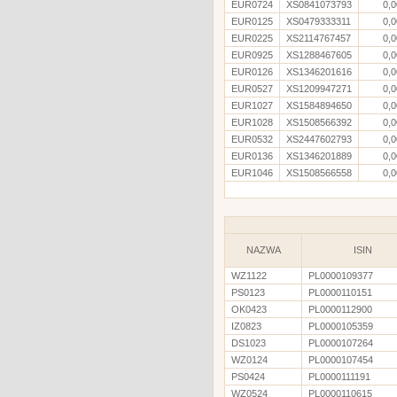
EUR0724
XS0841073793
0,0
EUR0125
XS0479333311
0,0
EUR0225
XS2114767457
0,0
EUR0925
XS1288467605
0,0
EUR0126
XS1346201616
0,0
EUR0527
XS1209947271
0,0
EUR1027
XS1584894650
0,0
EUR1028
XS1508566392
0,0
EUR0532
XS2447602793
0,0
EUR0136
XS1346201889
0,0
EUR1046
XS1508566558
0,0
NAZWA
ISIN
WZ1122
PL0000109377
PS0123
PL0000110151
OK0423
PL0000112900
IZ0823
PL0000105359
DS1023
PL0000107264
WZ0124
PL0000107454
PS0424
PL0000111191
WZ0524
PL0000110615