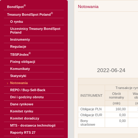
®
Notowania
BondSpot
®
Treasury BondSpot Poland
O rynku
Uczestnicy Treasury BondSpot
Poland
Instrumenty
Regulacje
®
TBSP.Index
Fixing obligacji
Komunikaty
2022-06-24
Statystyki
Notowania
Transakcje ry
REPO / Buy-Sell-Back
Obrót
Wa
INSTRUMENT
Dni i godziny obrotu
nominalny
ob
(mln)
(
Dane rynkowe
Obligacje PLN
160,00
Komitet rynku
Obligacje EUR
0,00
Komitet doradczy
Bony
0,00
skarbowe
MTS - dostawca technologii
Raporty RTS 27