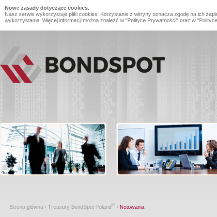
Nowe zasady dotyczące cookies.
Nasz serwis wykorzystuje pliki cookies. Korzystanie z witryny oznacza zgodę na ich zapi
wykorzystanie. Więcej informacji można znaleźć w "
Polityce Prywatności
" oraz w "
Polityc
®
Strona główna
›
Treasury BondSpot Poland
›
Notowania