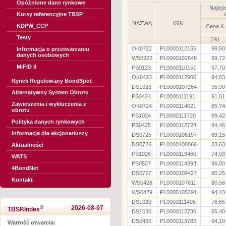
Opóźnione dane rynkowe
Najlep
Kursy referencyjne TBSP
NAZWA
ISIN
KDPW_CCP
Cena K
Testy
(%)
OK0722
PL0000112165
99,50
Informacja o przetwarzaniu
danych osobowych
WS0922
PL0000102646
99,72
MiFID II
PS0123
PL0000110151
97,70
OK0423
PL0000112900
94,83
Rynek Regulowany BondSpot
DS1023
PL0000107264
95,90
Alternatywny System Obrotu
PS0424
PL0000111191
91,81
Zawieszenia i wykluczenia z
OK0724
PL0000114021
85,74
obrotu
PS1024
PL0000111720
89,42
Polityka danych rynkowych
PS0425
PL0000112728
84,46
Informacje dla akcjonariuszy
DS0725
PL0000108197
89,15
DS0726
PL0000108866
83,63
Aktualności
PS1026
PL0000113460
74,93
WATS
PS0527
PL0000114393
86,00
4BondNet
DS0727
PL0000109427
80,25
Kontakt
WS0428
PL0000107611
80,58
WS0429
PL0000105391
94,43
DS1029
PL0000111498
76,65
®
2026-08-07
TBSP.Index
DS1030
PL0000112736
65,40
DS0432
PL0000113783
64,10
Wartość otwarcia: