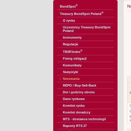
®
N
BondSpot
®
Treasury BondSpot Poland
O rynku
Uczestnicy Treasury BondSpot
Poland
Instrumenty
Regulacje
®
TBSP.Index
Fixing obligacji
Komunikaty
Statystyki
Notowania
REPO / Buy-Sell-Back
Dni i godziny obrotu
Dane rynkowe
Komitet rynku
Komitet doradczy
MTS - dostawca technologii
Raporty RTS 27