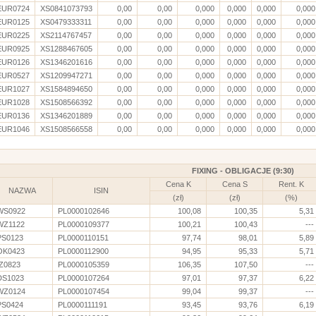
EUR0724
XS0841073793
0,00
0,00
0,000
0,000
0,000
0,000
EUR0125
XS0479333311
0,00
0,00
0,000
0,000
0,000
0,000
EUR0225
XS2114767457
0,00
0,00
0,000
0,000
0,000
0,000
EUR0925
XS1288467605
0,00
0,00
0,000
0,000
0,000
0,000
EUR0126
XS1346201616
0,00
0,00
0,000
0,000
0,000
0,000
EUR0527
XS1209947271
0,00
0,00
0,000
0,000
0,000
0,000
EUR1027
XS1584894650
0,00
0,00
0,000
0,000
0,000
0,000
EUR1028
XS1508566392
0,00
0,00
0,000
0,000
0,000
0,000
EUR0136
XS1346201889
0,00
0,00
0,000
0,000
0,000
0,000
EUR1046
XS1508566558
0,00
0,00
0,000
0,000
0,000
0,000
FIXING - OBLIGACJE (9:30)
Cena K
Cena S
Rent. K
NAZWA
ISIN
(zł)
(zł)
(%)
WS0922
PL0000102646
100,08
100,35
5,31
WZ1122
PL0000109377
100,21
100,43
---
PS0123
PL0000110151
97,74
98,01
5,89
OK0423
PL0000112900
94,95
95,33
5,71
IZ0823
PL0000105359
106,35
107,50
---
DS1023
PL0000107264
97,01
97,37
6,22
WZ0124
PL0000107454
99,04
99,37
---
PS0424
PL0000111191
93,45
93,76
6,19