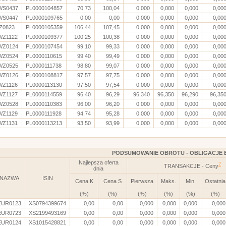
WS0437
PL0000104857
70,73
100,04
0,000
0,000
0,000
0,00
WS0447
PL0000109765
0,00
0,00
0,000
0,000
0,000
0,00
IZ0823
PL0000105359
106,44
107,45
0,000
0,000
0,000
0,00
WZ1122
PL0000109377
100,25
100,38
0,000
0,000
0,000
0,00
WZ0124
PL0000107454
99,10
99,33
0,000
0,000
0,000
0,00
WZ0524
PL0000110615
99,40
99,49
0,000
0,000
0,000
0,00
WZ0525
PL0000111738
98,80
99,07
0,000
0,000
0,000
0,00
WZ0126
PL0000108817
97,57
97,75
0,000
0,000
0,000
0,00
WZ1126
PL0000113130
97,50
97,54
0,000
0,000
0,000
0,00
WZ1127
PL0000114559
96,40
96,29
96,340
96,350
96,290
96,35
WZ0528
PL0000110383
96,00
96,20
0,000
0,000
0,000
0,00
WZ1129
PL0000111928
94,74
95,28
0,000
0,000
0,000
0,00
WZ1131
PL0000113213
93,50
93,99
0,000
0,000
0,000
0,00
PODSUMOWANIE OBROTU - OBLIGACJE 
Najlepsza oferta
2
TRANSAKCJE - Ceny
dnia
NAZWA
ISIN
Cena K
Cena S
Pierwsza
Maks.
Min.
Ostatnia
(%)
(%)
(%)
(%)
(%)
(%)
EUR0123
XS0794399674
0,00
0,00
0,000
0,000
0,000
0,000
EUR0723
XS2199493169
0,00
0,00
0,000
0,000
0,000
0,000
EUR0124
XS1015428821
0,00
0,00
0,000
0,000
0,000
0,000