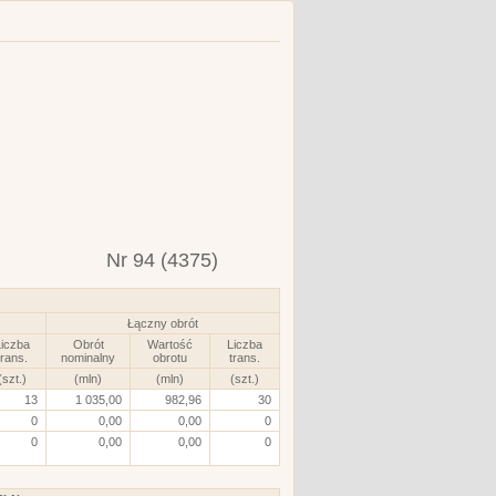
Nr 94 (4375)
Łączny obrót
iczba
Obrót
Wartość
Liczba
trans.
nominalny
obrotu
trans.
(szt.)
(mln)
(mln)
(szt.)
13
1 035,00
982,96
30
0
0,00
0,00
0
0
0,00
0,00
0