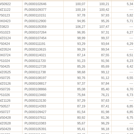
WS0922
PL0000102646
100,07
100,21
5,34
WZ1122
PL0000109377
100,19
100,42
---
PS0123
PL0000110151
97,78
97,93
5,82
OK0423
PL0000112900
94,95
95,26
5,71
IZ0823
PL0000105359
106,27
107,47
---
DS1023
PL0000107264
96,95
97,31
6,27
WZ0124
PL0000107454
98,99
99,37
---
PS0424
PL0000111191
93,29
93,64
6,29
WZ0524
PL0000110615
99,29
99,54
---
OK0724
PL0000114021
87,14
87,55
6,51
PS1024
PL0000111720
91,23
91,56
6,23
PS0425
PL0000112728
85,26
85,69
6,42
WZ0525
PL0000111738
98,68
99,12
---
DS0725
PL0000108197
90,76
91,12
6,55
WZ0126
PL0000108817
97,37
97,84
---
DS0726
PL0000108866
85,08
85,40
6,70
PS1026
PL0000113460
75,84
76,21
6,73
WZ1126
PL0000113130
97,29
97,63
---
PS0527
PL0000114393
87,19
87,41
6,85
DS0727
PL0000109427
81,54
81,98
6,85
WS0428
PL0000107611
80,92
81,36
6,75
WZ0528
PL0000110383
95,67
96,29
---
WS0429
PL0000105391
95,41
96,18
6,59