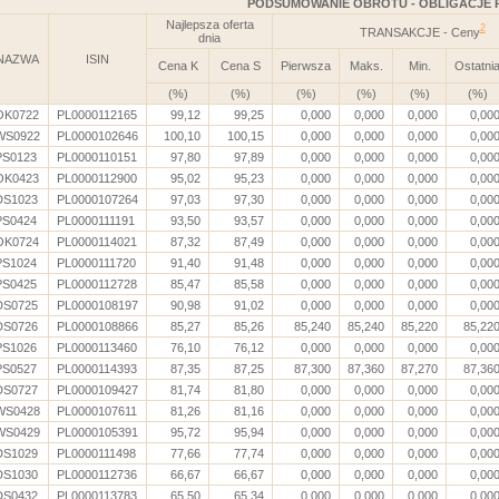
PODSUMOWANIE OBROTU - OBLIGACJE 
Najlepsza oferta
2
TRANSAKCJE - Ceny
dnia
NAZWA
ISIN
Cena K
Cena S
Pierwsza
Maks.
Min.
Ostatni
(%)
(%)
(%)
(%)
(%)
(%)
OK0722
PL0000112165
99,12
99,25
0,000
0,000
0,000
0,00
WS0922
PL0000102646
100,10
100,15
0,000
0,000
0,000
0,00
PS0123
PL0000110151
97,80
97,89
0,000
0,000
0,000
0,00
OK0423
PL0000112900
95,02
95,23
0,000
0,000
0,000
0,00
DS1023
PL0000107264
97,03
97,30
0,000
0,000
0,000
0,00
PS0424
PL0000111191
93,50
93,57
0,000
0,000
0,000
0,00
OK0724
PL0000114021
87,32
87,49
0,000
0,000
0,000
0,00
PS1024
PL0000111720
91,40
91,48
0,000
0,000
0,000
0,00
PS0425
PL0000112728
85,47
85,58
0,000
0,000
0,000
0,00
DS0725
PL0000108197
90,98
91,02
0,000
0,000
0,000
0,00
DS0726
PL0000108866
85,27
85,26
85,240
85,240
85,220
85,22
PS1026
PL0000113460
76,10
76,12
0,000
0,000
0,000
0,00
PS0527
PL0000114393
87,35
87,25
87,300
87,360
87,270
87,36
DS0727
PL0000109427
81,74
81,80
0,000
0,000
0,000
0,00
WS0428
PL0000107611
81,26
81,16
0,000
0,000
0,000
0,00
WS0429
PL0000105391
95,72
95,94
0,000
0,000
0,000
0,00
DS1029
PL0000111498
77,66
77,74
0,000
0,000
0,000
0,00
DS1030
PL0000112736
66,67
66,67
0,000
0,000
0,000
0,00
DS0432
PL0000113783
65,50
65,34
0,000
0,000
0,000
0,00