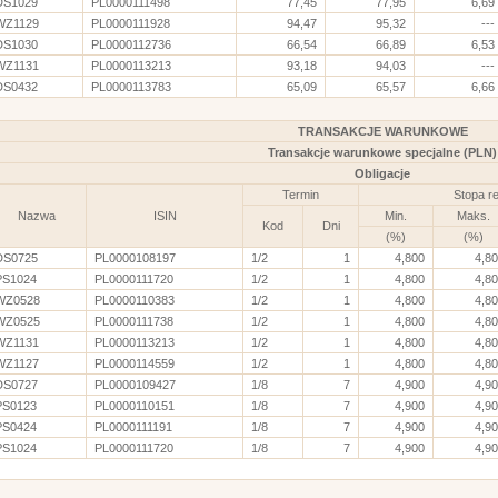
DS1029
PL0000111498
77,45
77,95
6,69
WZ1129
PL0000111928
94,47
95,32
---
DS1030
PL0000112736
66,54
66,89
6,53
WZ1131
PL0000113213
93,18
94,03
---
DS0432
PL0000113783
65,09
65,57
6,66
TRANSAKCJE WARUNKOWE
Transakcje warunkowe specjalne (PLN)
Obligacje
Termin
Stopa r
Nazwa
ISIN
Min.
Maks.
Kod
Dni
(%)
(%)
DS0725
PL0000108197
1/2
1
4,800
4,8
PS1024
PL0000111720
1/2
1
4,800
4,8
WZ0528
PL0000110383
1/2
1
4,800
4,8
WZ0525
PL0000111738
1/2
1
4,800
4,8
WZ1131
PL0000113213
1/2
1
4,800
4,8
WZ1127
PL0000114559
1/2
1
4,800
4,8
DS0727
PL0000109427
1/8
7
4,900
4,9
PS0123
PL0000110151
1/8
7
4,900
4,9
PS0424
PL0000111191
1/8
7
4,900
4,9
PS1024
PL0000111720
1/8
7
4,900
4,9