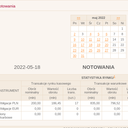
otowania
««
maj 2022
»»
Pn
Wt
Śr
Cz
Pt
So
Ni
1
2
3
4
5
6
7
8
9
10
11
12
13
14
15
16
17
18
19
20
21
22
23
24
25
26
27
28
29
30
31
2022-05-18
NOTOWANIA
1
STATYSTYKA RYNKU
Transakcje rynku kasowego
Transakcje warunkowe
Obrót
Wartość
Liczba
Obrót
Wartość
L
INSTRUMENT
nominalny
obrotu
trans.
nominalny
obrotu
(mln)
(mln)
(szt.)
(mln)
(mln)
Obligacje PLN
200,00
186,45
17
835,00
796,52
Obligacje EUR
0,00
0,00
0
0,00
0,00
Bony
0,00
0,00
0
0,00
0,00
skarbowe