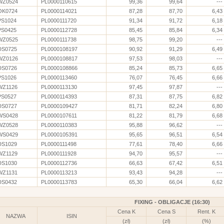
WZ0524
PL0000110615
99,36
99,64
---
OK0724
PL0000114021
87,28
87,70
6,43
PS1024
PL0000111720
91,34
91,72
6,18
PS0425
PL0000112728
85,45
85,84
6,34
WZ0525
PL0000111738
98,75
99,20
---
DS0725
PL0000108197
90,92
91,29
6,49
WZ0126
PL0000108817
97,53
98,03
---
DS0726
PL0000108866
85,24
85,73
6,65
PS1026
PL0000113460
76,07
76,45
6,66
WZ1126
PL0000113130
97,45
97,87
---
PS0527
PL0000114393
87,31
87,75
6,82
DS0727
PL0000109427
81,71
82,24
6,80
WS0428
PL0000107611
81,22
81,79
6,68
WZ0528
PL0000110383
95,88
96,62
---
WS0429
PL0000105391
95,65
96,51
6,54
DS1029
PL0000111498
77,61
78,40
6,66
WZ1129
PL0000111928
94,70
95,57
---
DS1030
PL0000112736
66,63
67,42
6,51
WZ1131
PL0000113213
93,43
94,28
---
DS0432
PL0000113783
65,30
66,04
6,62
FIXING - OBLIGACJE (16:30)
Cena K
Cena S
Rent. K
NAZWA
ISIN
(zł)
(zł)
(%)