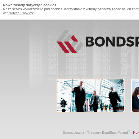
Nowe zasady dotyczące cookies.
Nasz serwis wykorzystuje pliki cookies. Korzystanie z witryny oznacza zgodę na ich zapi
w "
Polityce Cookies
".
®
Strona główna
›
Treasury BondSpot Poland
›
Not