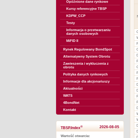
Opóźnione dane rynkowe
Kursy referencyjne TBSP
KDPW_CCP
Testy
Informacja o przetwarzaniu
danych osobowych
MiFID II
Rynek Regulowany BondSpot
Alternatywny System Obrotu
Zawieszenia i wykluczenia z
obrotu
Polityka danych rynkowych
Informacje dla akcjonariuszy
Aktualności
WATS
4BondNet
Kontakt
®
2026-08-05
TBSP.Index
Wartość otwarcia: