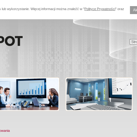
s lub wykorzystanie. Więcej informacji można znaleźć w "
Polityce Prywatności
" oraz
Ak
owania