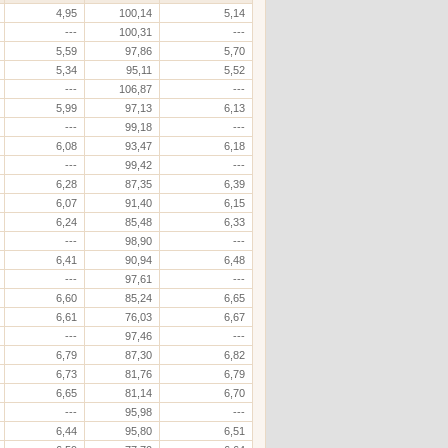
4,95
100,14
5,14
---
100,31
---
5,59
97,86
5,70
5,34
95,11
5,52
---
106,87
---
5,99
97,13
6,13
---
99,18
---
6,08
93,47
6,18
---
99,42
---
6,28
87,35
6,39
6,07
91,40
6,15
6,24
85,48
6,33
---
98,90
---
6,41
90,94
6,48
---
97,61
---
6,60
85,24
6,65
6,61
76,03
6,67
---
97,46
---
6,79
87,30
6,82
6,73
81,76
6,79
6,65
81,14
6,70
---
95,98
---
6,44
95,80
6,51