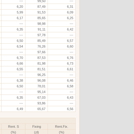
---
99,50
---
6,20
87,49
6,31
5,99
91,53
6,09
6,17
85,65
6,25
---
98,98
---
6,35
91,11
6,42
---
97,78
---
6,50
85,49
6,57
6,54
76,26
6,60
---
97,66
---
6,70
87,53
6,76
6,66
81,98
6,73
6,55
81,51
6,61
---
96,25
---
6,38
96,08
6,46
6,50
78,01
6,58
---
95,14
---
6,35
67,03
6,43
---
93,86
---
6,49
65,67
6,56
Rent. S
Fixing
Rent.Fix.
(%)
(zł)
(%)