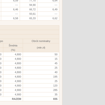
6,59
77,70
6,64
---
94,90
---
6,46
66,72
6,49
---
93,61
---
6,58
65,33
6,62
epo
Obrót nominalny
Średnia
(mln zł)
(%)
00
4,800
50
00
4,800
15
00
4,800
45
00
4,800
25
00
4,800
40
00
4,800
195
00
4,900
25
00
4,900
120
00
4,900
285
00
4,900
35
RAZEM
835