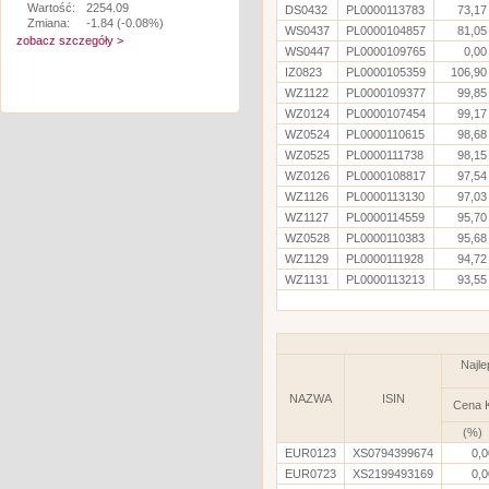
Wartość:
2254.09
DS0432
PL0000113783
73,17
Zmiana:
-1.84 (-0.08%)
WS0437
PL0000104857
81,05
zobacz szczegóły >
WS0447
PL0000109765
0,00
IZ0823
PL0000105359
106,90
WZ1122
PL0000109377
99,85
WZ0124
PL0000107454
99,17
WZ0524
PL0000110615
98,68
WZ0525
PL0000111738
98,15
WZ0126
PL0000108817
97,54
WZ1126
PL0000113130
97,03
WZ1127
PL0000114559
95,70
WZ0528
PL0000110383
95,68
WZ1129
PL0000111928
94,72
WZ1131
PL0000113213
93,55
Najle
NAZWA
ISIN
Cena 
(%)
EUR0123
XS0794399674
0,0
EUR0723
XS2199493169
0,0