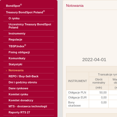
®
Notowania
BondSpot
®
Treasury BondSpot Poland
O rynku
Uczestnicy Treasury BondSpot
Poland
Instrumenty
Regulacje
®
TBSP.Index
Fixing obligacji
Komunikaty
2022-04-01
Statystyki
Notowania
Transakcje ry
REPO / Buy-Sell-Back
Obrót
Wa
INSTRUMENT
Dni i godziny obrotu
nominalny
ob
(mln)
(
Dane rynkowe
Obligacje PLN
50,00
Komitet rynku
Obligacje EUR
0,00
Komitet doradczy
Bony
0,00
skarbowe
MTS - dostawca technologii
Raporty RTS 27