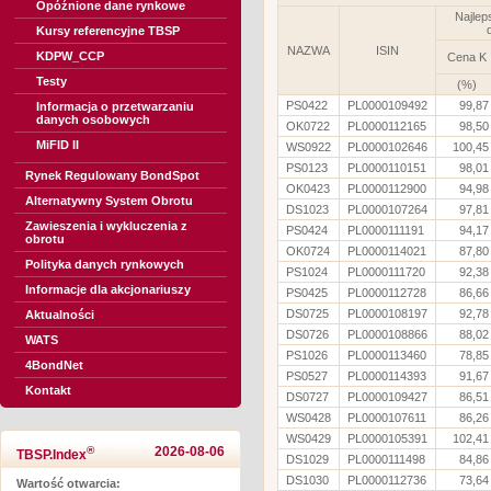
Opóźnione dane rynkowe
Najlep
Kursy referencyjne TBSP
NAZWA
ISIN
KDPW_CCP
Cena K
Testy
(%)
PS0422
PL0000109492
99,87
Informacja o przetwarzaniu
danych osobowych
OK0722
PL0000112165
98,50
MiFID II
WS0922
PL0000102646
100,45
PS0123
PL0000110151
98,01
Rynek Regulowany BondSpot
OK0423
PL0000112900
94,98
Alternatywny System Obrotu
DS1023
PL0000107264
97,81
Zawieszenia i wykluczenia z
PS0424
PL0000111191
94,17
obrotu
OK0724
PL0000114021
87,80
Polityka danych rynkowych
PS1024
PL0000111720
92,38
Informacje dla akcjonariuszy
PS0425
PL0000112728
86,66
DS0725
PL0000108197
92,78
Aktualności
DS0726
PL0000108866
88,02
WATS
PS1026
PL0000113460
78,85
4BondNet
PS0527
PL0000114393
91,67
Kontakt
DS0727
PL0000109427
86,51
WS0428
PL0000107611
86,26
WS0429
PL0000105391
102,41
®
2026-08-06
TBSP.Index
DS1029
PL0000111498
84,86
DS1030
PL0000112736
73,64
Wartość otwarcia: