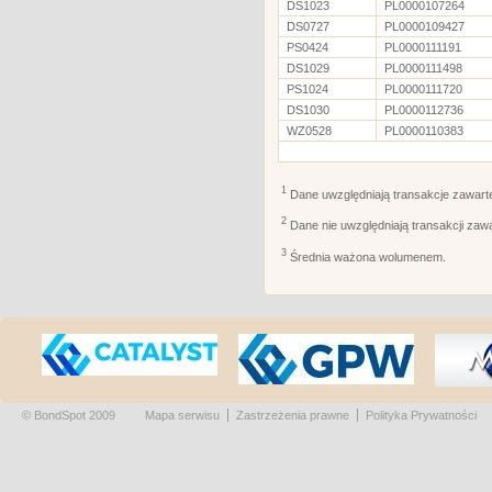
DS1023
PL0000107264
DS0727
PL0000109427
PS0424
PL0000111191
DS1029
PL0000111498
PS1024
PL0000111720
DS1030
PL0000112736
WZ0528
PL0000110383
1
Dane uwzględniają transakcje zawart
2
Dane nie uwzględniają transakcji zaw
3
Średnia ważona wolumenem.
© BondSpot 2009
Mapa serwisu
Zastrzeżenia prawne
Polityka Prywatności