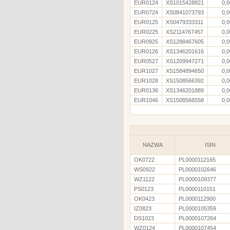
EUR0124
XS1015428821
0,0
EUR0724
XS0841073793
0,0
EUR0125
XS0479333311
0,0
EUR0225
XS2114767457
0,0
EUR0925
XS1288467605
0,0
EUR0126
XS1346201616
0,0
EUR0527
XS1209947271
0,0
EUR1027
XS1584894650
0,0
EUR1028
XS1508566392
0,0
EUR0136
XS1346201889
0,0
EUR1046
XS1508566558
0,0
NAZWA
ISIN
OK0722
PL0000112165
WS0922
PL0000102646
WZ1122
PL0000109377
PS0123
PL0000110151
OK0423
PL0000112900
IZ0823
PL0000105359
DS1023
PL0000107264
WZ0124
PL0000107454