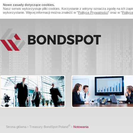
Nowe zasady dotyczące cookies.
Nasz serwis wykorzystuje pliki cookies. Korzystanie z witryny oznacza zgodę na ich zapi
wykorzystanie. Więcej informacji można znaleźć w "
Polityce Prywatności
" oraz w "
Polityc
®
Strona główna
›
Treasury BondSpot Poland
›
Notowania