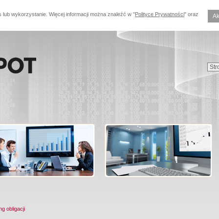
s lub wykorzystanie. Więcej informacji można znaleźć w "
Polityce Prywatności
" oraz
Ak
ng obligacji