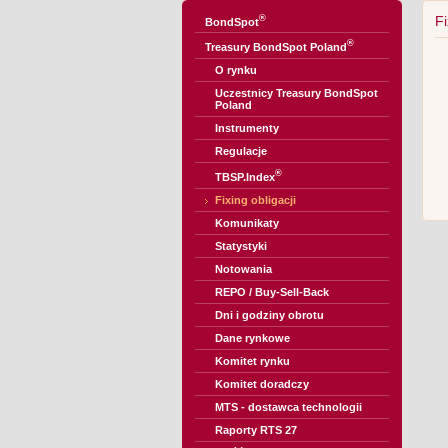
®
Fi
BondSpot
®
Treasury BondSpot Poland
O rynku
Uczestnicy Treasury BondSpot
Poland
Instrumenty
Regulacje
®
TBSP.Index
Fixing obligacji
Komunikaty
Statystyki
Notowania
REPO / Buy-Sell-Back
Dni i godziny obrotu
Dane rynkowe
Komitet rynku
Komitet doradczy
MTS - dostawca technologii
Raporty RTS 27