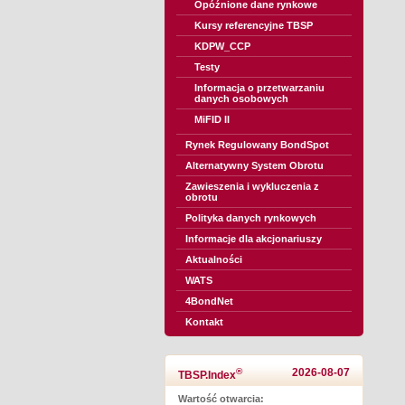
Opóźnione dane rynkowe
Kursy referencyjne TBSP
KDPW_CCP
Testy
Informacja o przetwarzaniu
danych osobowych
MiFID II
Rynek Regulowany BondSpot
Alternatywny System Obrotu
Zawieszenia i wykluczenia z
obrotu
Polityka danych rynkowych
Informacje dla akcjonariuszy
Aktualności
WATS
4BondNet
Kontakt
®
2026-08-07
TBSP.Index
Wartość otwarcia: