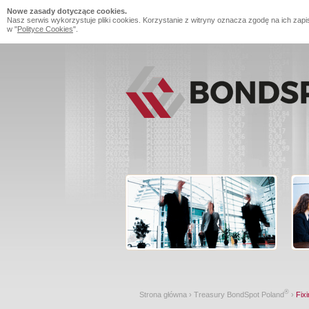
Nowe zasady dotyczące cookies.
Nasz serwis wykorzystuje pliki cookies. Korzystanie z witryny oznacza zgodę na ich zapi
w "
Polityce Cookies
".
®
Strona główna
›
Treasury BondSpot Poland
›
Fixi