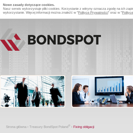
Nowe zasady dotyczące cookies.
Nasz serwis wykorzystuje pliki cookies. Korzystanie z witryny oznacza zgodę na ich zapi
wykorzystanie. Więcej informacji można znaleźć w "
Polityce Prywatności
" oraz w "
Polityc
®
Strona główna
›
Treasury BondSpot Poland
›
Fixing obligacji