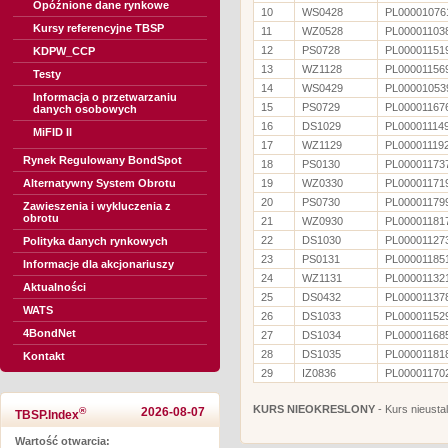
Opóźnione dane rynkowe
10
WS0428
PL00001076
Kursy referencyjne TBSP
11
WZ0528
PL00001103
12
PS0728
PL00001151
KDPW_CCP
13
WZ1128
PL00001156
Testy
14
WS0429
PL00001053
Informacja o przetwarzaniu
15
PS0729
PL00001167
danych osobowych
16
DS1029
PL00001114
MiFID II
17
WZ1129
PL00001119
Rynek Regulowany BondSpot
18
PS0130
PL00001173
Alternatywny System Obrotu
19
WZ0330
PL00001171
20
PS0730
PL00001179
Zawieszenia i wykluczenia z
obrotu
21
WZ0930
PL00001181
22
DS1030
PL00001127
Polityka danych rynkowych
23
PS0131
PL00001185
Informacje dla akcjonariuszy
24
WZ1131
PL00001132
Aktualności
25
DS0432
PL00001137
WATS
26
DS1033
PL00001152
4BondNet
27
DS1034
PL00001168
28
DS1035
PL00001181
Kontakt
29
IZ0836
PL00001170
KURS NIEOKRESLONY
- Kurs nieusta
®
2026-08-07
TBSP.Index
Wartość otwarcia: