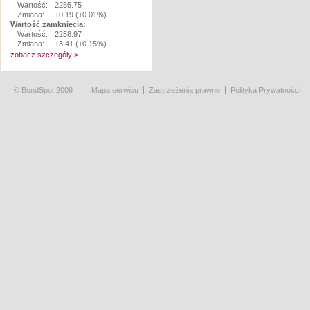
Wartość:
2255.75
Zmiana:
+0.19 (+0.01%)
Wartość zamknięcia:
Wartość:
2258.97
Zmiana:
+3.41 (+0.15%)
zobacz szczegóły >
© BondSpot 2009
Mapa serwisu
Zastrzeżenia prawne
Polityka Prywatności