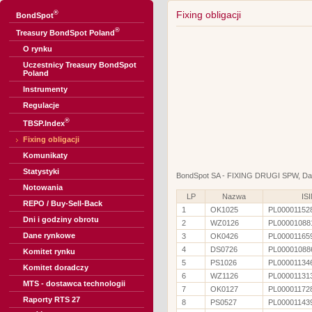
®
Fixing obligacji
BondSpot
®
Treasury BondSpot Poland
O rynku
Uczestnicy Treasury BondSpot
Poland
Instrumenty
Regulacje
®
TBSP.Index
Fixing obligacji
Komunikaty
Statystyki
BondSpot SA - FIXING DRUGI SPW, Dat
Notowania
LP
Nazwa
IS
REPO / Buy-Sell-Back
1
OK1025
PL00001152
Dni i godziny obrotu
2
WZ0126
PL00001088
Dane rynkowe
3
OK0426
PL00001165
4
DS0726
PL00001088
Komitet rynku
5
PS1026
PL00001134
Komitet doradczy
6
WZ1126
PL00001131
MTS - dostawca technologii
7
OK0127
PL00001172
Raporty RTS 27
8
PS0527
PL00001143