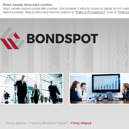
Nowe zasady dotyczące cookies.
Nasz serwis wykorzystuje pliki cookies. Korzystanie z witryny oznacza zgodę na ich zapi
wykorzystanie. Więcej informacji można znaleźć w "
Polityce Prywatności
" oraz w "
Polityc
®
Strona główna
›
Treasury BondSpot Poland
›
Fixing obligacji