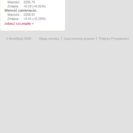
Wartość:
2255.75
Zmiana:
+0.19 (+0.01%)
Wartość zamknięcia:
Wartość:
2258.97
Zmiana:
+3.41 (+0.15%)
zobacz szczegóły >
© BondSpot 2009
Mapa serwisu
Zastrzeżenia prawne
Polityka Prywatności