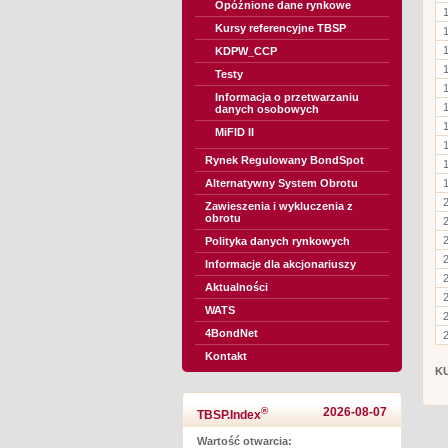
Opóźnione dane rynkowe
Kursy referencyjne TBSP
KDPW_CCP
Testy
Informacja o przetwarzaniu
danych osobowych
MiFID II
Rynek Regulowany BondSpot
Alternatywny System Obrotu
Zawieszenia i wykluczenia z
obrotu
Polityka danych rynkowych
Informacje dla akcjonariuszy
Aktualności
WATS
4BondNet
Kontakt
K
®
2026-08-07
TBSP.Index
Wartość otwarcia: