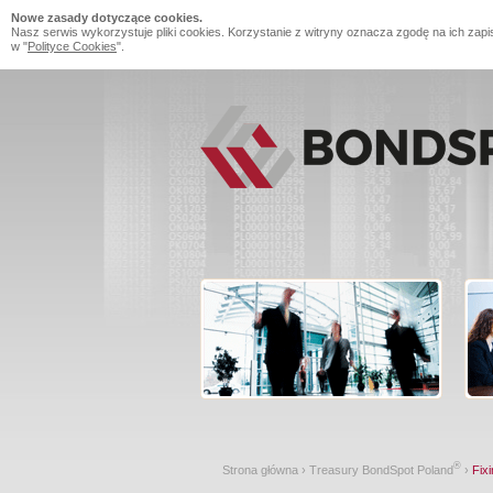
Nowe zasady dotyczące cookies.
Nasz serwis wykorzystuje pliki cookies. Korzystanie z witryny oznacza zgodę na ich zapi
w "
Polityce Cookies
".
®
Strona główna
›
Treasury BondSpot Poland
›
Fixi