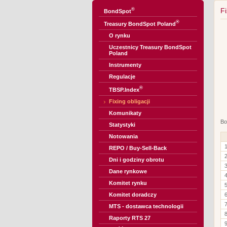
®
Fi
BondSpot
®
Treasury BondSpot Poland
O rynku
Uczestnicy Treasury BondSpot
Poland
Instrumenty
Regulacje
®
TBSP.Index
Fixing obligacji
Komunikaty
Bo
Statystyki
Notowania
REPO / Buy-Sell-Back
Dni i godziny obrotu
Dane rynkowe
Komitet rynku
Komitet doradczy
MTS - dostawca technologii
Raporty RTS 27