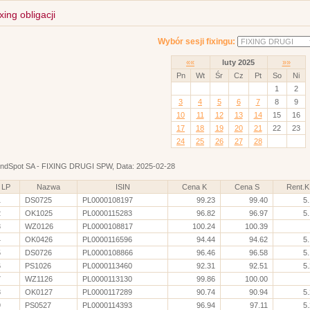
xing obligacji
Wybór sesji fixingu:
««
luty 2025
»»
Pn
Wt
Śr
Cz
Pt
So
Ni
1
2
3
4
5
6
7
8
9
10
11
12
13
14
15
16
17
18
19
20
21
22
23
24
25
26
27
28
ndSpot SA - FIXING DRUGI SPW, Data: 2025-02-28
LP
Nazwa
ISIN
Cena K
Cena S
Rent.K
1
DS0725
PL0000108197
99.23
99.40
5
2
OK1025
PL0000115283
96.82
96.97
5
3
WZ0126
PL0000108817
100.24
100.39
4
OK0426
PL0000116596
94.44
94.62
5
5
DS0726
PL0000108866
96.46
96.58
5
6
PS1026
PL0000113460
92.31
92.51
5
7
WZ1126
PL0000113130
99.86
100.00
8
OK0127
PL0000117289
90.74
90.94
5
9
PS0527
PL0000114393
96.94
97.11
5