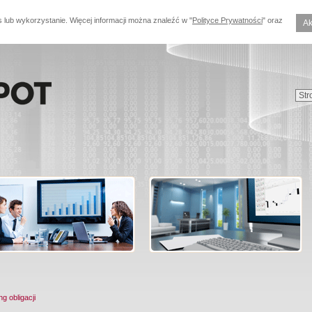
s lub wykorzystanie. Więcej informacji można znaleźć w "
Polityce Prywatności
" oraz
Ak
ng obligacji