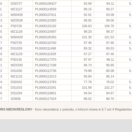
10
DS0727
PL0000109427
93.99
94.11
5
11
WZ1127
PL0000114559
99.15
99.27
12
WS0428
PL0000107611
92.91
93.08
5
13
WZ0528
PL0000110383
98.92
99.06
14
PS0728
PL0000115192
106.63
106.76
5
15
WZ1128
PL0000115697
98.20
98.37
16
WS0429
PL0000105391
101.30
101.53
5
17
PS0729
PL0000116760
97.46
97.66
5
18
DS1029
PL0000111498
89.32
89.53
5
19
WZ1129
PL0000111928
97.27
97.46
20
PS0130
PL0000117370
97.97
98.11
5
21
WZ0330
PL0000117198
96.73
96.85
22
DS1030
PL0000112736
79.88
80.08
5
23
WZ1131
PL0000113213
95.84
96.14
24
DS0432
PL0000113783
77.78
78.02
5
25
DS1033
PL0000115291
101.99
102.27
5
26
DS1034
PL0000116851
94.54
94.67
5
27
IZ0836
PL0000117024
88.52
88.70
URS NIEOKRESLONY
- Kurs nieustalony z powodu, o którym mowa w § 7 ust 4 Regulaminu