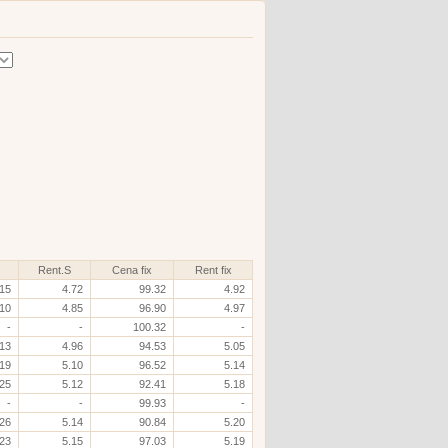
Rent.S
Cena fix
Rent fix
.15
4.72
99.32
4.92
.10
4.85
96.90
4.97
-
-
100.32
-
.13
4.96
94.53
5.05
.19
5.10
96.52
5.14
.25
5.12
92.41
5.18
-
-
99.93
-
.26
5.14
90.84
5.20
.23
5.15
97.03
5.19