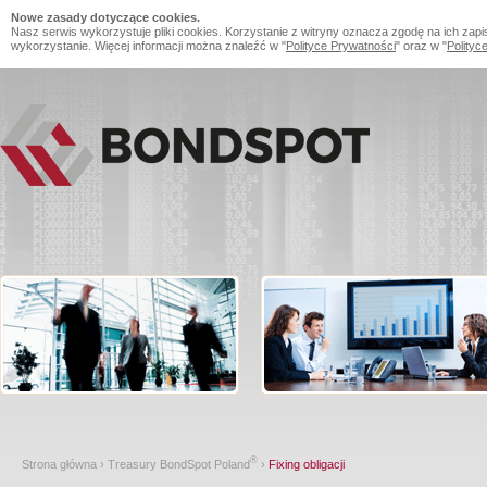
Nowe zasady dotyczące cookies.
Nasz serwis wykorzystuje pliki cookies. Korzystanie z witryny oznacza zgodę na ich zapi
wykorzystanie. Więcej informacji można znaleźć w "
Polityce Prywatności
" oraz w "
Polityc
®
Strona główna
›
Treasury BondSpot Poland
›
Fixing obligacji