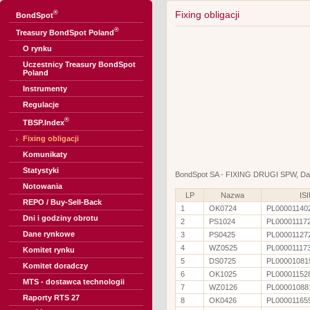
®
Fixing obligacji
BondSpot
®
Treasury BondSpot Poland
O rynku
Uczestnicy Treasury BondSpot
Poland
Instrumenty
Regulacje
®
TBSP.Index
Fixing obligacji
Komunikaty
Statystyki
BondSpot SA - FIXING DRUGI SPW, Dat
Notowania
LP
Nazwa
IS
REPO / Buy-Sell-Back
1
OK0724
PL00001140
Dni i godziny obrotu
2
PS1024
PL00001117
Dane rynkowe
3
PS0425
PL00001127
4
WZ0525
PL00001117
Komitet rynku
5
DS0725
PL00001081
Komitet doradczy
6
OK1025
PL00001152
MTS - dostawca technologii
7
WZ0126
PL00001088
Raporty RTS 27
8
OK0426
PL00001165