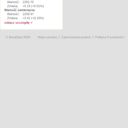
Wartość:
2255.75
Zmiana:
+0.19 (+0.01%)
Wartość zamknięcia:
Wartość:
2258.97
Zmiana:
+3.41 (+0.15%)
zobacz szczegóły >
© BondSpot 2009
Mapa serwisu
Zastrzeżenia prawne
Polityka Prywatności