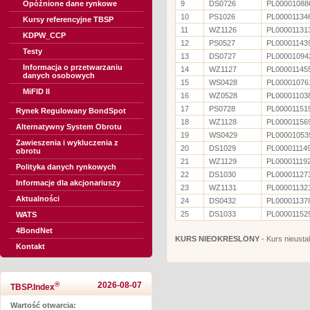
Opóźnione dane rynkowe
9
DS0726
PL00001088
10
PS1026
PL00001134
Kursy referencyjne TBSP
11
WZ1126
PL00001131
KDPW_CCP
12
PS0527
PL00001143
Testy
13
DS0727
PL00001094
Informacja o przetwarzaniu
14
WZ1127
PL00001145
danych osobowych
15
WS0428
PL00001076
MiFID II
16
WZ0528
PL00001103
17
PS0728
PL00001151
Rynek Regulowany BondSpot
18
WZ1128
PL00001156
Alternatywny System Obrotu
19
WS0429
PL00001053
Zawieszenia i wykluczenia z
20
DS1029
PL00001114
obrotu
21
WZ1129
PL00001119
Polityka danych rynkowych
22
DS1030
PL00001127
Informacje dla akcjonariuszy
23
WZ1131
PL00001132
Aktualności
24
DS0432
PL00001137
25
DS1033
PL00001152
WATS
4BondNet
KURS NIEOKRESLONY
- Kurs nieusta
Kontakt
®
2026-08-07
TBSP.Index
Wartość otwarcia: