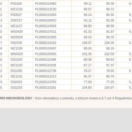
10
PS1026
PL0000113460
88.11
88.39
5
11
WZ1126
PL0000113130
99.57
99.72
12
PS0527
PL0000114393
96.14
96.35
5
13
DS0727
PL0000109427
92.11
92.36
5
14
WZ1127
PL0000114559
98.80
98.98
15
WS0428
PL0000107611
91.32
91.57
5
16
WZ0528
PL0000110383
98.53
98.75
17
PS0728
PL0000115192
109.07
109.35
5
18
WZ1128
PL0000115697
98.00
98.19
19
WS0429
PL0000105391
102.36
102.59
5
20
DS1029
PL0000111498
88.38
88.64
5
21
WZ1129
PL0000111928
97.17
97.37
22
DS1030
PL0000112736
78.27
78.55
5
23
WZ1131
PL0000113213
96.37
96.79
24
DS0432
PL0000113783
77.00
77.25
5
25
DS1033
PL0000115291
104.80
104.97
5
URS NIEOKRESLONY
- Kurs nieustalony z powodu, o którym mowa w § 7 ust 4 Regulaminu