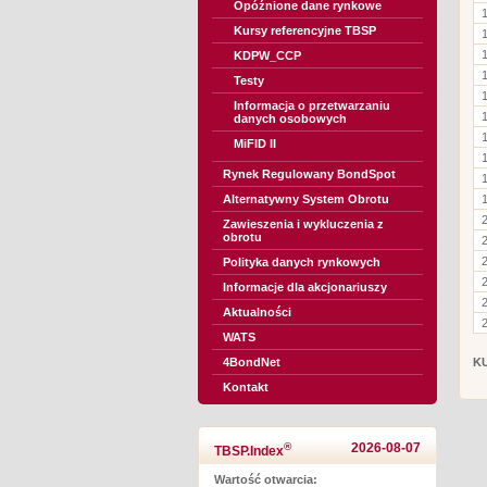
Opóźnione dane rynkowe
Kursy referencyjne TBSP
KDPW_CCP
Testy
Informacja o przetwarzaniu
danych osobowych
MiFID II
Rynek Regulowany BondSpot
Alternatywny System Obrotu
Zawieszenia i wykluczenia z
obrotu
Polityka danych rynkowych
Informacje dla akcjonariuszy
Aktualności
WATS
4BondNet
K
Kontakt
®
2026-08-07
TBSP.Index
Wartość otwarcia: