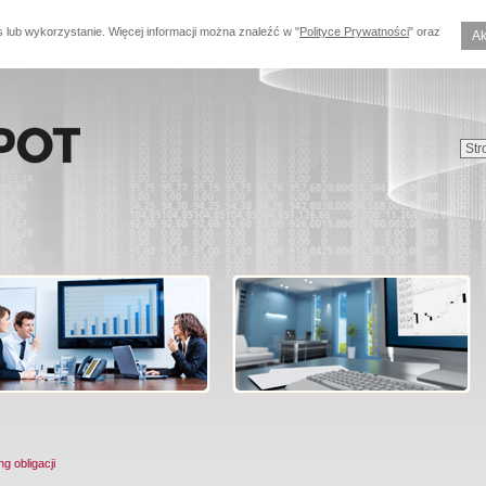
s lub wykorzystanie. Więcej informacji można znaleźć w "
Polityce Prywatności
" oraz
Ak
ng obligacji