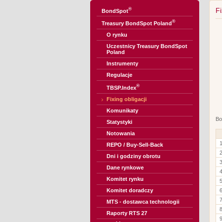
®
Fi
BondSpot
®
Treasury BondSpot Poland
O rynku
Uczestnicy Treasury BondSpot
Poland
Instrumenty
Regulacje
®
TBSP.Index
Fixing obligacji
Komunikaty
Bo
Statystyki
Notowania
REPO / Buy-Sell-Back
Dni i godziny obrotu
Dane rynkowe
Komitet rynku
Komitet doradczy
MTS - dostawca technologii
Raporty RTS 27