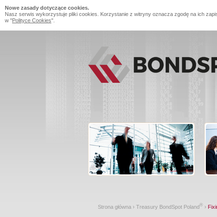
Nowe zasady dotyczące cookies.
Nasz serwis wykorzystuje pliki cookies. Korzystanie z witryny oznacza zgodę na ich zapi
w "
Polityce Cookies
".
®
Strona główna
›
Treasury BondSpot Poland
›
Fixi