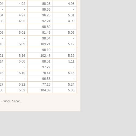
.04
4.92
88.25
4.98
-
-
99.65
-
.04
4.97
96.25
5.01
.03
4.95
92.24
4.99
-
-
98.89
-
.08
5.01
91.45
5.05
-
-
98.64
-
.16
5.09
109.21
5.12
-
-
98.10
-
.21
5.16
102.48
5.19
.14
5.08
88.51
5.11
-
-
97.27
-
.16
5.10
78.41
5.13
-
-
96.58
-
.27
5.22
77.13
5.24
.35
5.32
104.89
5.33
 Fixingu SPW.