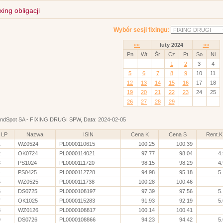
xing obligacji
Wybór sesji fixingu:
««
luty 2024
»»
Pn
Wt
Śr
Cz
Pt
So
Ni
1
2
3
4
5
6
7
8
9
10
11
12
13
14
15
16
17
18
19
20
21
22
23
24
25
26
27
28
29
ndSpot SA - FIXING DRUGI SPW, Data: 2024-02-05
LP
Nazwa
ISIN
Cena K
Cena S
Rent.K
1
WZ0524
PL0000110615
100.25
100.39
2
OK0724
PL0000114021
97.77
98.04
4
3
PS1024
PL0000111720
98.15
98.29
4
4
PS0425
PL0000112728
94.98
95.18
5
5
WZ0525
PL0000111738
100.28
100.46
6
DS0725
PL0000108197
97.39
97.56
5
7
OK1025
PL0000115283
91.93
92.19
5
8
WZ0126
PL0000108817
100.14
100.41
9
DS0726
PL0000108866
94.23
94.42
5