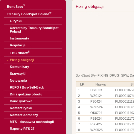
®
Fixing obligacji
BondSpot
®
Treasury BondSpot Poland
O rynku
Uczestnicy Treasury BondSpot
Poland
Instrumenty
Regulacje
®
TBSP.Index
Fixing obligacji
Komunikaty
Statystyki
BondSpot SA - FIXING DRUGI SPW, Dat
Notowania
LP
Nazwa
IS
REPO / Buy-Sell-Back
1
DS1023
PL00001072
Dni i godziny obrotu
2
WZ0124
PL00001074
Dane rynkowe
3
PS0424
PL00001111
4
WZ0524
PL00001106
Komitet rynku
5
OK0724
PL00001140
Komitet doradczy
6
PS1024
PL00001117
MTS - dostawca technologii
7
PS0425
PL00001127
Raporty RTS 27
8
WZ0525
PL00001117