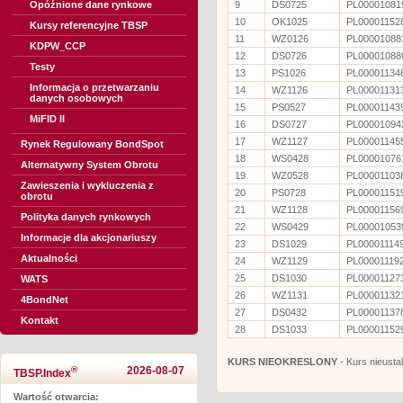
Opóźnione dane rynkowe
9
DS0725
PL00001081
10
OK1025
PL00001152
Kursy referencyjne TBSP
11
WZ0126
PL00001088
KDPW_CCP
12
DS0726
PL00001088
Testy
13
PS1026
PL00001134
Informacja o przetwarzaniu
14
WZ1126
PL00001131
danych osobowych
15
PS0527
PL00001143
MiFID II
16
DS0727
PL00001094
17
WZ1127
PL00001145
Rynek Regulowany BondSpot
18
WS0428
PL00001076
Alternatywny System Obrotu
19
WZ0528
PL00001103
Zawieszenia i wykluczenia z
20
PS0728
PL00001151
obrotu
21
WZ1128
PL00001156
Polityka danych rynkowych
22
WS0429
PL00001053
Informacje dla akcjonariuszy
23
DS1029
PL00001114
Aktualności
24
WZ1129
PL00001119
25
DS1030
PL00001127
WATS
26
WZ1131
PL00001132
4BondNet
27
DS0432
PL00001137
Kontakt
28
DS1033
PL00001152
KURS NIEOKRESLONY
- Kurs nieusta
®
2026-08-07
TBSP.Index
Wartość otwarcia: