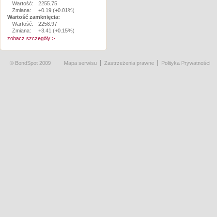
Wartość:
2255.75
Zmiana:
+0.19 (+0.01%)
Wartość zamknięcia:
Wartość:
2258.97
Zmiana:
+3.41 (+0.15%)
zobacz szczegóły >
© BondSpot 2009
Mapa serwisu
Zastrzeżenia prawne
Polityka Prywatności