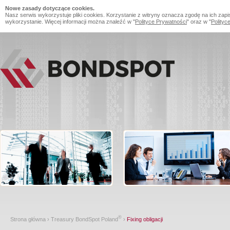
Nowe zasady dotyczące cookies.
Nasz serwis wykorzystuje pliki cookies. Korzystanie z witryny oznacza zgodę na ich zapi
wykorzystanie. Więcej informacji można znaleźć w "
Polityce Prywatności
" oraz w "
Polityc
®
Strona główna
›
Treasury BondSpot Poland
›
Fixing obligacji