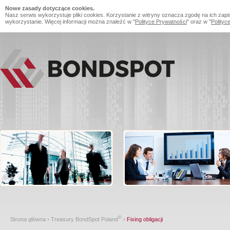
Nowe zasady dotyczące cookies.
Nasz serwis wykorzystuje pliki cookies. Korzystanie z witryny oznacza zgodę na ich zapi
wykorzystanie. Więcej informacji można znaleźć w "
Polityce Prywatności
" oraz w "
Polityc
®
Strona główna
›
Treasury BondSpot Poland
›
Fixing obligacji