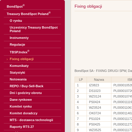
®
Fixing obligacji
BondSpot
®
Treasury BondSpot Poland
O rynku
Uczestnicy Treasury BondSpot
Poland
Instrumenty
Regulacje
®
TBSP.Index
Fixing obligacji
Komunikaty
BondSpot SA - FIXING DRUGI SPW, Dat
Statystyki
Notowania
LP
Nazwa
IS
1
IZ0823
PL00001053
REPO / Buy-Sell-Back
2
DS1023
PL00001072
Dni i godziny obrotu
3
WZ0124
PL00001074
Dane rynkowe
4
PS0424
PL00001111
Komitet rynku
5
WZ0524
PL00001106
Komitet doradczy
6
OK0724
PL00001140
7
PS1024
PL00001117
MTS - dostawca technologii
8
PS0425
PL00001127
Raporty RTS 27
9
WZ0525
PL00001117