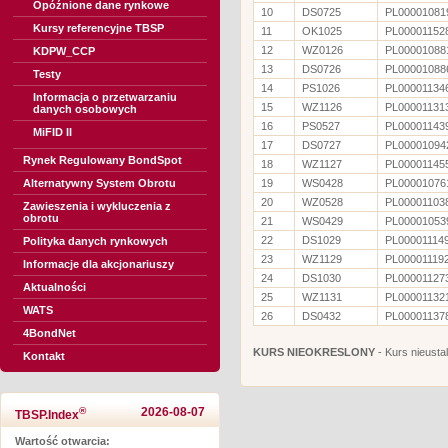
Opóźnione dane rynkowe
10
DS0725
PL00001081
Kursy referencyjne TBSP
11
OK1025
PL00001152
12
WZ0126
PL00001088
KDPW_CCP
13
DS0726
PL00001088
Testy
14
PS1026
PL00001134
Informacja o przetwarzaniu
15
WZ1126
PL00001131
danych osobowych
16
PS0527
PL00001143
MiFID II
17
DS0727
PL00001094
Rynek Regulowany BondSpot
18
WZ1127
PL00001145
Alternatywny System Obrotu
19
WS0428
PL00001076
20
WZ0528
PL00001103
Zawieszenia i wykluczenia z
obrotu
21
WS0429
PL00001053
22
DS1029
PL00001114
Polityka danych rynkowych
23
WZ1129
PL00001119
Informacje dla akcjonariuszy
24
DS1030
PL00001127
Aktualności
25
WZ1131
PL00001132
WATS
26
DS0432
PL00001137
4BondNet
KURS NIEOKRESLONY
- Kurs nieusta
Kontakt
®
2026-08-07
TBSP.Index
Wartość otwarcia: