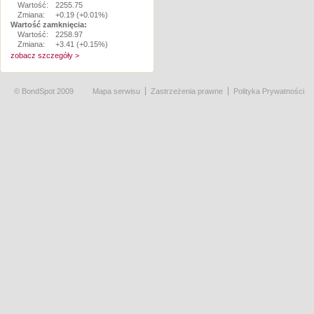
Wartość:
2255.75
Zmiana:
+0.19 (+0.01%)
Wartość zamknięcia:
Wartość:
2258.97
Zmiana:
+3.41 (+0.15%)
zobacz szczegóły >
© BondSpot 2009
Mapa serwisu
Zastrzeżenia prawne
Polityka Prywatności