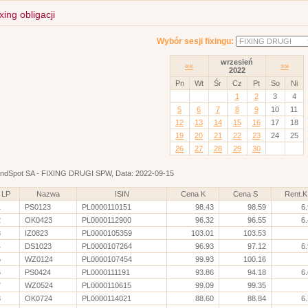
xing obligacji
Wybór sesji fixingu:
wrzesień
««
»»
2022
Pn
Wt
Śr
Cz
Pt
So
Ni
1
2
3
4
5
6
7
8
9
10
11
12
13
14
15
16
17
18
19
20
21
22
23
24
25
26
27
28
29
30
ndSpot SA - FIXING DRUGI SPW, Data: 2022-09-15
LP
Nazwa
ISIN
Cena K
Cena S
Rent.K
1
PS0123
PL0000110151
98.43
98.59
6
2
OK0423
PL0000112900
96.32
96.55
6
3
IZ0823
PL0000105359
103.01
103.53
4
DS1023
PL0000107264
96.93
97.12
6
5
WZ0124
PL0000107454
99.93
100.16
6
PS0424
PL0000111191
93.86
94.18
6
7
WZ0524
PL0000110615
99.09
99.35
8
OK0724
PL0000114021
88.60
88.84
6