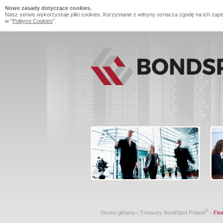
Nowe zasady dotyczące cookies.
Nasz serwis wykorzystuje pliki cookies. Korzystanie z witryny oznacza zgodę na ich zapi
w "
Polityce Cookies
".
®
Strona główna
›
Treasury BondSpot Poland
›
Fixi