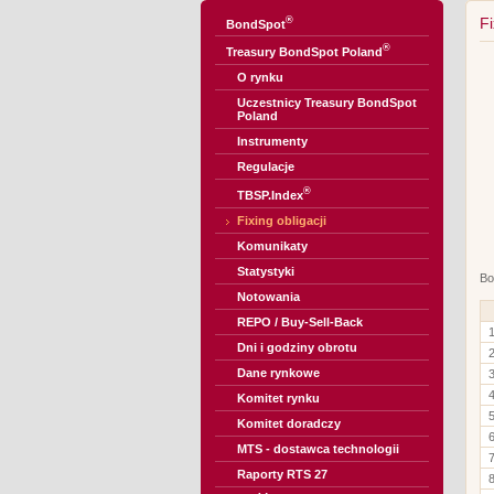
®
Fi
BondSpot
®
Treasury BondSpot Poland
O rynku
Uczestnicy Treasury BondSpot
Poland
Instrumenty
Regulacje
®
TBSP.Index
Fixing obligacji
Komunikaty
Statystyki
Bo
Notowania
REPO / Buy-Sell-Back
Dni i godziny obrotu
Dane rynkowe
Komitet rynku
Komitet doradczy
MTS - dostawca technologii
Raporty RTS 27