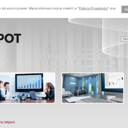
s lub wykorzystanie. Więcej informacji można znaleźć w "
Polityce Prywatności
" oraz
Ak
ng obligacji