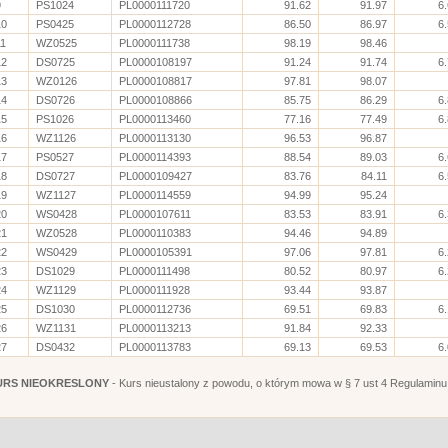
9
PS1024
PL0000111720
91.62
91.97
6
10
PS0425
PL0000112728
86.50
86.97
6
11
WZ0525
PL0000111738
98.19
98.46
12
DS0725
PL0000108197
91.24
91.74
6
13
WZ0126
PL0000108817
97.81
98.07
14
DS0726
PL0000108866
85.75
86.29
6
15
PS1026
PL0000113460
77.16
77.49
6
16
WZ1126
PL0000113130
96.53
96.87
17
PS0527
PL0000114393
88.54
89.03
6
18
DS0727
PL0000109427
83.76
84.11
6
19
WZ1127
PL0000114559
94.99
95.24
20
WS0428
PL0000107611
83.53
83.91
6
21
WZ0528
PL0000110383
94.46
94.89
22
WS0429
PL0000105391
97.06
97.81
6
23
DS1029
PL0000111498
80.52
80.97
6
24
WZ1129
PL0000111928
93.44
93.87
25
DS1030
PL0000112736
69.51
69.83
6
26
WZ1131
PL0000113213
91.84
92.33
27
DS0432
PL0000113783
69.13
69.53
6
URS NIEOKRESLONY
- Kurs nieustalony z powodu, o którym mowa w § 7 ust 4 Regulaminu