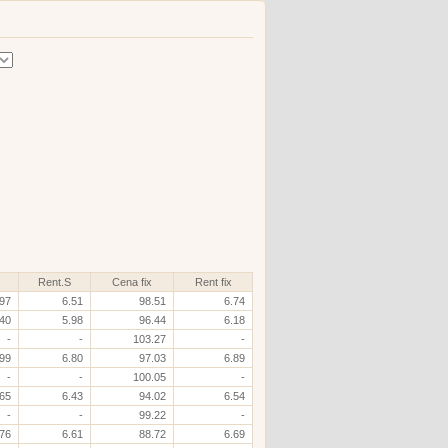
Rent.S
Cena fix
Rent fix
.97
6.51
98.51
6.74
.40
5.98
96.44
6.18
-
-
103.27
-
.99
6.80
97.03
6.89
-
-
100.05
-
.65
6.43
94.02
6.54
-
-
99.22
-
.76
6.61
88.72
6.69