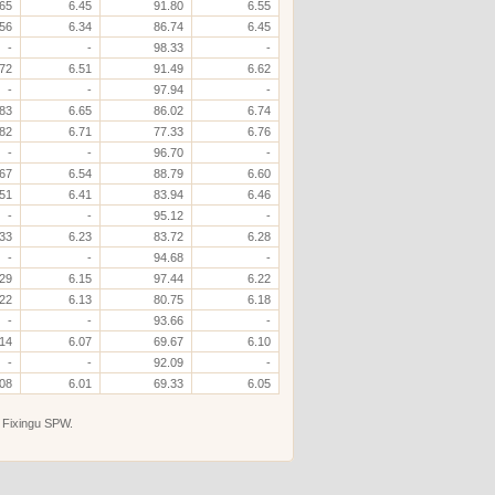
.65
6.45
91.80
6.55
.56
6.34
86.74
6.45
-
-
98.33
-
.72
6.51
91.49
6.62
-
-
97.94
-
.83
6.65
86.02
6.74
.82
6.71
77.33
6.76
-
-
96.70
-
.67
6.54
88.79
6.60
.51
6.41
83.94
6.46
-
-
95.12
-
.33
6.23
83.72
6.28
-
-
94.68
-
.29
6.15
97.44
6.22
.22
6.13
80.75
6.18
-
-
93.66
-
.14
6.07
69.67
6.10
-
-
92.09
-
.08
6.01
69.33
6.05
 Fixingu SPW.