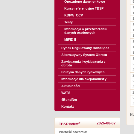
Opóźnione dane rynkowe
Kursy referencyjne TBSP
KDPW_CCP
Testy
Informacja o przetwarzaniu
danych osobowych
MiFID II
Rynek Regulowany BondSpot
Alternatywny System Obrotu
Zawieszenia i wykluczenia z
obrotu
Polityka danych rynkowych
Informacje dla akcjonariuszy
Aktualności
WATS
4BondNet
Kontakt
K
®
2026-08-07
TBSP.Index
Wartość otwarcia: