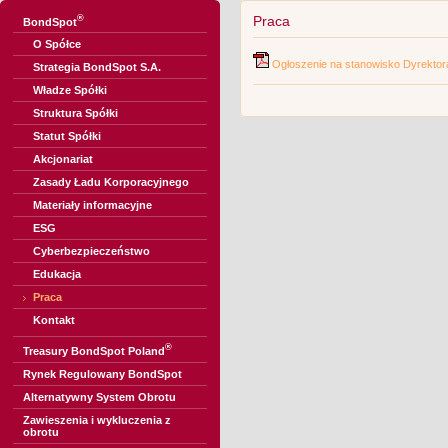
®
Praca
BondSpot
O Spółce
Ogłoszenie na stanowisko Dyrektora
Strategia BondSpot S.A.
Władze Spółki
Struktura Spółki
Statut Spółki
Akcjonariat
Zasady Ładu Korporacyjnego
Materiały informacyjne
ESG
Cyberbezpieczeństwo
Edukacja
Praca
Kontakt
®
Treasury BondSpot Poland
Rynek Regulowany BondSpot
Alternatywny System Obrotu
Zawieszenia i wykluczenia z
obrotu