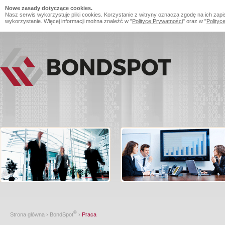
Nowe zasady dotyczące cookies.
Nasz serwis wykorzystuje pliki cookies. Korzystanie z witryny oznacza zgodę na ich zapi
wykorzystanie. Więcej informacji można znaleźć w "
Polityce Prywatności
" oraz w "
Polityc
®
Strona główna
›
BondSpot
›
Praca