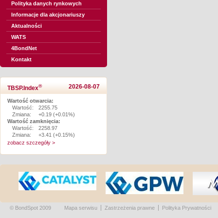
Polityka danych rynkowych
Informacje dla akcjonariuszy
Aktualności
WATS
4BondNet
Kontakt
®
2026-08-07
TBSP.Index
Wartość otwarcia:
Wartość:
2255.75
Zmiana:
+0.19 (+0.01%)
Wartość zamknięcia:
Wartość:
2258.97
Zmiana:
+3.41 (+0.15%)
zobacz szczegóły >
© BondSpot 2009
Mapa serwisu
Zastrzeżenia prawne
Polityka Prywatności