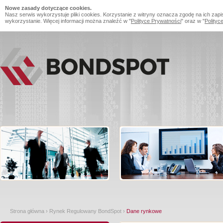
Nowe zasady dotyczące cookies.
Nasz serwis wykorzystuje pliki cookies. Korzystanie z witryny oznacza zgodę na ich zapi
wykorzystanie. Więcej informacji można znaleźć w "
Polityce Prywatności
" oraz w "
Polityc
Strona główna
›
Rynek Regulowany BondSpot
›
Dane rynkowe