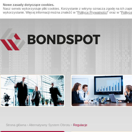
Nowe zasady dotyczące cookies.
Nasz serwis wykorzystuje pliki cookies. Korzystanie z witryny oznacza zgodę na ich zapi
wykorzystanie. Więcej informacji można znaleźć w "
Polityce Prywatności
" oraz w "
Polityc
Strona główna
›
Alternatywny System Obrotu
›
Regulacje