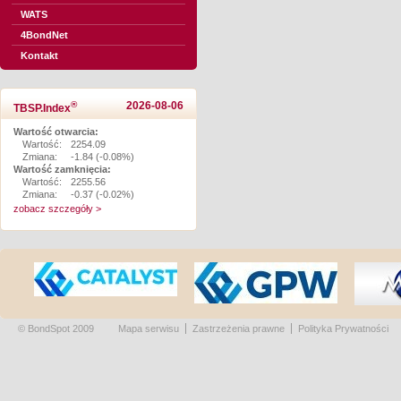
WATS
4BondNet
Kontakt
®
2026-08-06
TBSP.Index
Wartość otwarcia:
Wartość:
2254.09
Zmiana:
-1.84 (-0.08%)
Wartość zamknięcia:
Wartość:
2255.56
Zmiana:
-0.37 (-0.02%)
zobacz szczegóły >
© BondSpot 2009
Mapa serwisu
Zastrzeżenia prawne
Polityka Prywatności