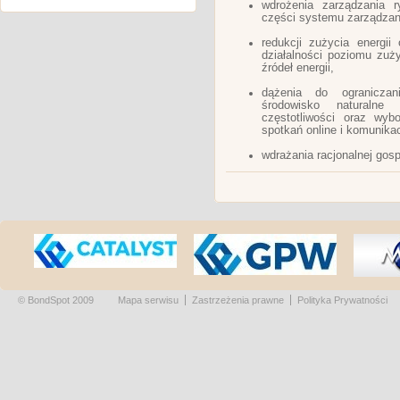
wdrożenia zarządzania r
części systemu zarządza
redukcji zużycia energi
działalności poziomu zuż
źródeł energii,
dążenia do ogranicza
środowisko naturalne 
częstotliwości oraz wyb
spotkań online i komunikacj
wdrażania racjonalnej gos
© BondSpot 2009
Mapa serwisu
Zastrzeżenia prawne
Polityka Prywatności