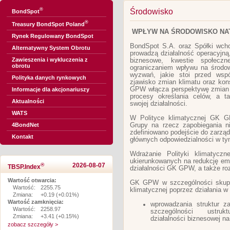
®
Środowisko
BondSpot
®
Treasury BondSpot Poland
WPŁYW NA ŚRODOWISKO N
Rynek Regulowany BondSpot
BondSpot S.A. oraz Spółki wch
Alternatywny System Obrotu
prowadzą działalność operacyjn
Zawieszenia i wykluczenia z
biznesowe, kwestie społecz
obrotu
ograniczaniem wpływu na środow
wyzwań, jakie stoi przed wsp
Polityka danych rynkowych
zjawisko zmian klimatu oraz kon
GPW włącza perspektywę zmian k
Informacje dla akcjonariuszy
procesy określania celów, a t
Aktualności
swojej działalności.
WATS
W Polityce klimatycznej GK G
Grupy na rzecz zapobiegania n
4BondNet
zdefiniowano podejście do zarzą
Kontakt
głównych odpowiedzialności w t
Wdrażanie Polityki klimatycz
ukierunkowanych na redukcję emi
®
2026-08-07
TBSP.Index
działalności GK GPW, a także ro
Wartość otwarcia:
GK GPW w szczególności skupia 
Wartość:
2255.75
klimatycznej poprzez działania w 
Zmiana:
+0.19 (+0.01%)
Wartość zamknięcia:
wprowadzania struktur 
Wartość:
2258.97
szczególności ustruk
Zmiana:
+3.41 (+0.15%)
działalności biznesowej na
zobacz szczegóły >