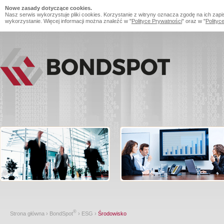
Nowe zasady dotyczące cookies.
Nasz serwis wykorzystuje pliki cookies. Korzystanie z witryny oznacza zgodę na ich zapi
wykorzystanie. Więcej informacji można znaleźć w "
Polityce Prywatności
" oraz w "
Polityc
®
Strona główna
›
BondSpot
›
ESG
›
Środowisko