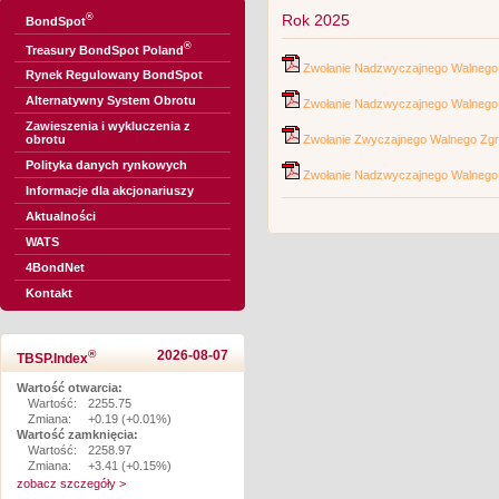
®
Rok 2025
BondSpot
®
Treasury BondSpot Poland
Zwołanie Nadzwyczajnego Walnego Z
Rynek Regulowany BondSpot
Alternatywny System Obrotu
Zwołanie Nadzwyczajnego Walnego Z
Zawieszenia i wykluczenia z
Zwołanie Zwyczajnego Walnego Zgro
obrotu
Polityka danych rynkowych
Zwołanie Nadzwyczajnego Walnego Z
Informacje dla akcjonariuszy
Aktualności
WATS
4BondNet
Kontakt
®
2026-08-07
TBSP.Index
Wartość otwarcia:
Wartość:
2255.75
Zmiana:
+0.19 (+0.01%)
Wartość zamknięcia:
Wartość:
2258.97
Zmiana:
+3.41 (+0.15%)
zobacz szczegóły >