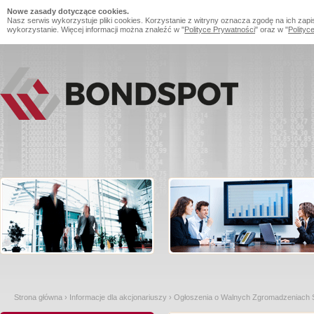
Nowe zasady dotyczące cookies.
Nasz serwis wykorzystuje pliki cookies. Korzystanie z witryny oznacza zgodę na ich zapi
wykorzystanie. Więcej informacji można znaleźć w "
Polityce Prywatności
" oraz w "
Polityc
Strona główna
›
Informacje dla akcjonariuszy
›
Ogłoszenia o Walnych Zgromadzeniach S