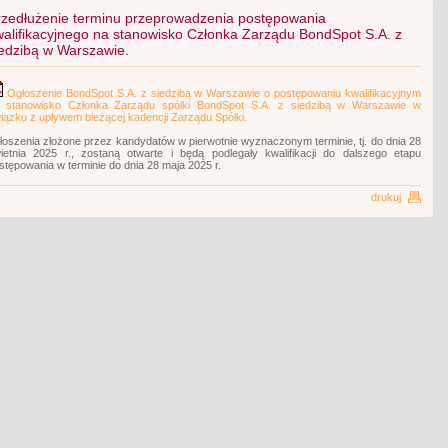
rzedłużenie terminu przeprowadzenia postępowania
walifikacyjnego na stanowisko Członka Zarządu BondSpot S.A. z
iedzibą w Warszawie.
Ogłoszenie BondSpot S.A. z siedzibą w Warszawie o postępowaniu kwalifikacyjnym
 stanowisko Członka Zarządu spółki BondSpot S.A. z siedzibą w Warszawie w
iązku z upływem bieżącej kadencji Zarządu Spółki.
łoszenia złożone przez kandydatów w pierwotnie wyznaczonym terminie, tj. do dnia 28
ietnia 2025 r., zostaną otwarte i będą podlegały kwalifikacji do dalszego etapu
stępowania w terminie do dnia 28 maja 2025 r.
drukuj