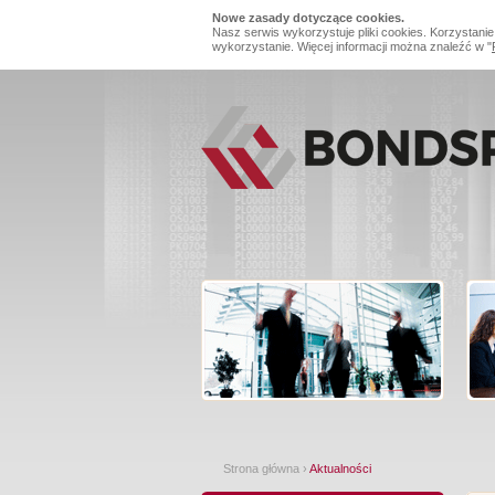
Nowe zasady dotyczące cookies.
Nasz serwis wykorzystuje pliki cookies. Korzystanie
wykorzystanie. Więcej informacji można znaleźć w "
Strona główna
›
Aktualności