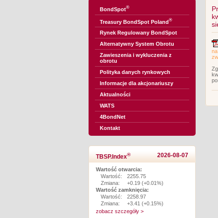
®
P
BondSpot
k
®
Treasury BondSpot Poland
s
Rynek Regulowany BondSpot
Alternatywny System Obrotu
na
Zawieszenia i wykluczenia z
zw
obrotu
Zg
Polityka danych rynkowych
kw
po
Informacje dla akcjonariuszy
Aktualności
WATS
4BondNet
Kontakt
®
2026-08-07
TBSP.Index
Wartość otwarcia:
Wartość:
2255.75
Zmiana:
+0.19 (+0.01%)
Wartość zamknięcia:
Wartość:
2258.97
Zmiana:
+3.41 (+0.15%)
zobacz szczegóły >