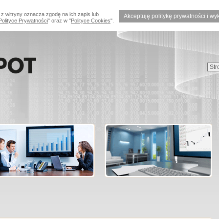
 z witryny oznacza zgodę na ich zapis lub
Akceptuję politykę prywatności i wy
Polityce Prywatności
" oraz w "
Polityce Cookies
".