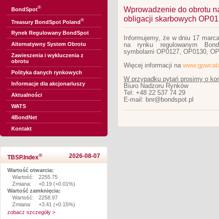
®
Wprowadzenie do obrotu n
BondSpot
obligacji skarbowych OP0
®
Treasury BondSpot Poland
Rynek Regulowany BondSpot
Informujemy, że w dniu 17 marca
Alternatywny System Obrotu
na rynku regulowanym BondS
symbolami OP0127, OP0130, OP
Zawieszenia i wykluczenia z
obrotu
Więcej informacji na
www.gpwcata
Polityka danych rynkowych
W przypadku pytań prosimy o kon
Informacje dla akcjonariuszy
Biuro Nadzoru Rynków
Tel: +48 22 537 74 29
Aktualności
E-mail: bnr@bondspot.pl
WATS
4BondNet
Kontakt
®
2026-08-07
TBSP.Index
Wartość otwarcia:
Wartość:
2255.75
Zmiana:
+0.19 (+0.01%)
Wartość zamknięcia:
Wartość:
2258.97
Zmiana:
+3.41 (+0.15%)
zobacz szczegóły >