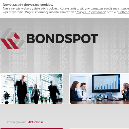
Nowe zasady dotyczące cookies.
Nasz serwis wykorzystuje pliki cookies. Korzystanie z witryny oznacza zgodę na ich zapi
wykorzystanie. Więcej informacji można znaleźć w "
Polityce Prywatności
" oraz w "
Polityc
Strona główna
›
Aktualności