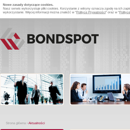
Nowe zasady dotyczące cookies.
Nasz serwis wykorzystuje pliki cookies. Korzystanie z witryny oznacza zgodę na ich zapi
wykorzystanie. Więcej informacji można znaleźć w "
Polityce Prywatności
" oraz w "
Polityc
Strona główna
›
Aktualności