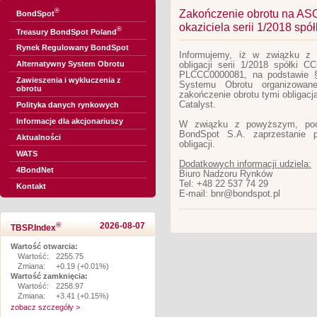
®
Zakończenie obrotu na ASO 
BondSpot
okaziciela serii 1/2018 spó
®
Treasury BondSpot Poland
Rynek Regulowany BondSpot
Informujemy, iż w związku z
Alternatywny System Obrotu
obligacji serii 1/2018 spółki
PLCCC0000081, na podstawie §
Zawieszenia i wykluczenia z
Systemu Obrotu organizowan
obrotu
zakończenie obrotu tymi obligac
Catalyst.
Polityka danych rynkowych
Informacje dla akcjonariuszy
W związku z powyższym, po
BondSpot S.A. zaprzestanie pu
Aktualności
obligacji.
WATS
Dodatkowych informacji udziela:
4BondNet
Biuro Nadzoru Rynków
Tel: +48 22 537 74 29
Kontakt
E-mail: bnr@bondspot.pl
®
2026-08-07
TBSP.Index
Wartość otwarcia:
Wartość:
2255.75
Zmiana:
+0.19 (+0.01%)
Wartość zamknięcia:
Wartość:
2258.97
Zmiana:
+3.41 (+0.15%)
zobacz szczegóły >