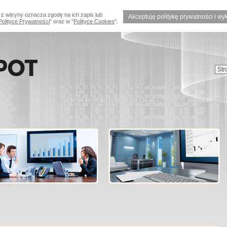
 z witryny oznacza zgodę na ich zapis lub
Akceptuję politykę prywatności i wy
Polityce Prywatności
" oraz w "
Polityce Cookies
".