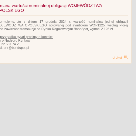
miana wartości nominalnej obligacji WOJEWÓDZTWA
POLSKIEGO
formujemy, że z dniem 17 grudnia 2024 r. wartość nominalna jednej obligacji
JEWÓDZTWA OPOLSKIEGO notowanej pod symbolem WOP1225, według której
dą zawierane transakcje na Rynku Regulowanym BondSpot, wynosi 2 125 zł.
przypadku pytań prosimy o kontakt:
uro Nadzoru Rynków
l. 22 537 74 29,
il: bnr@bondspot.pl
drukuj