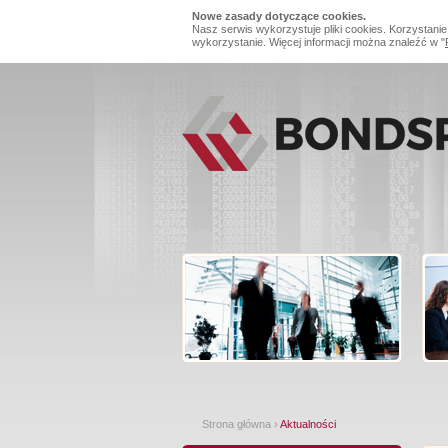
Nowe zasady dotyczące cookies.
Nasz serwis wykorzystuje pliki cookies. Korzystanie
wykorzystanie. Więcej informacji można znaleźć w "
Strona główna
›
Aktualności