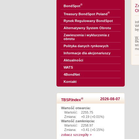
®
Z
BondSpot
O
®
Treasury BondSpot Poland
Rynek Regulowany BondSpot
In
WO
Alternatywny System Obrotu
bę
Zawieszenia i wykluczenia z
W 
obrotu
Bi
te
Polityka danych rynkowych
ma
Informacje dla akcjonariuszy
Aktualności
WATS
4BondNet
Kontakt
®
2026-08-07
TBSP.Index
Wartość otwarcia:
Wartość:
2255.75
Zmiana:
+0.19 (+0.01%)
Wartość zamknięcia:
Wartość:
2258.97
Zmiana:
+3.41 (+0.15%)
zobacz szczegóły >