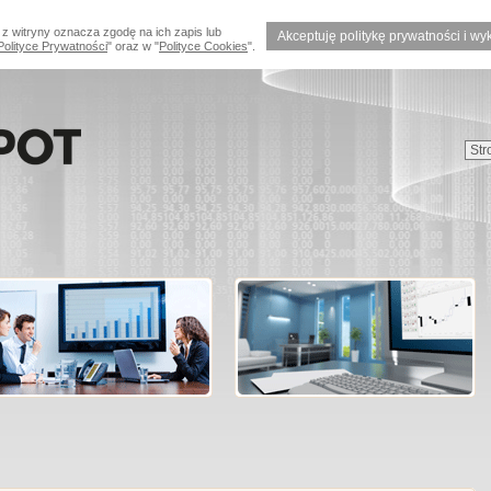
 z witryny oznacza zgodę na ich zapis lub
Akceptuję politykę prywatności i wy
Polityce Prywatności
" oraz w "
Polityce Cookies
".