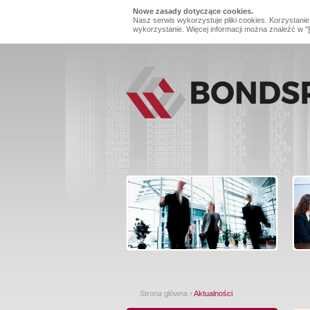
Nowe zasady dotyczące cookies.
Nasz serwis wykorzystuje pliki cookies. Korzystanie
wykorzystanie. Więcej informacji można znaleźć w "
Strona główna
›
Aktualności