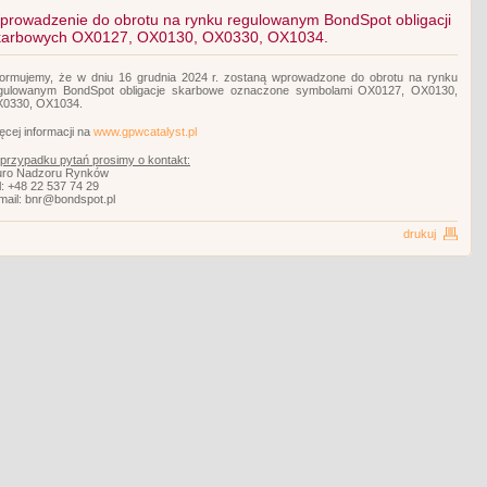
prowadzenie do obrotu na rynku regulowanym BondSpot obligacji
karbowych OX0127, OX0130, OX0330, OX1034.
formujemy, że w dniu 16 grudnia 2024 r. zostaną wprowadzone do obrotu na rynku
gulowanym BondSpot obligacje skarbowe oznaczone symbolami OX0127, OX0130,
0330, OX1034.
ęcej informacji na
www.gpwcatalyst.pl
przypadku pytań prosimy o kontakt:
uro Nadzoru Rynków
l: +48 22 537 74 29
mail: bnr@bondspot.pl
drukuj