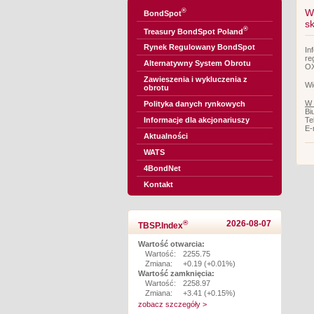
®
W
BondSpot
s
®
Treasury BondSpot Poland
Rynek Regulowany BondSpot
In
re
Alternatywny System Obrotu
OX
Zawieszenia i wykluczenia z
Wi
obrotu
W 
Polityka danych rynkowych
Bi
Te
Informacje dla akcjonariuszy
E-
Aktualności
WATS
4BondNet
Kontakt
®
2026-08-07
TBSP.Index
Wartość otwarcia:
Wartość:
2255.75
Zmiana:
+0.19 (+0.01%)
Wartość zamknięcia:
Wartość:
2258.97
Zmiana:
+3.41 (+0.15%)
zobacz szczegóły >