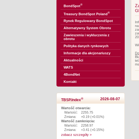
®
Z
BondSpot
G
®
Treasury BondSpot Poland
Rynek Regulowany BondSpot
In
na
Alternatywny System Obrotu
za
za
Zawieszenia i wykluczenia z
20
obrotu
Wi
Polityka danych rynkowych
Do
Informacje dla akcjonariuszy
Bi
Aktualności
te
ma
WATS
4BondNet
Kontakt
®
2026-08-07
TBSP.Index
Wartość otwarcia:
Wartość:
2255.75
Zmiana:
+0.19 (+0.01%)
Wartość zamknięcia:
Wartość:
2258.97
Zmiana:
+3.41 (+0.15%)
zobacz szczegóły >