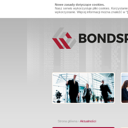
Nowe zasady dotyczące cookies.
Nasz serwis wykorzystuje pliki cookies. Korzystanie
wykorzystanie. Więcej informacji można znaleźć w "
Strona główna
›
Aktualności