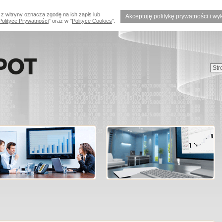
 z witryny oznacza zgodę na ich zapis lub
Akceptuję politykę prywatności i wy
Polityce Prywatności
" oraz w "
Polityce Cookies
".