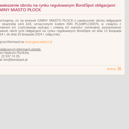
awieszenie obrotu na rynku regulowanym BondSpot obligacjami
MINY MIASTO PŁOCK
formujemy, że na wniosek GMINY MIASTO PŁOCK o zawieszenie obrotu obligacjami
 okaziciela serii A18, oznaczonymi kodem ISIN PLGMPLC00076, w związku z
miarem ich częściowego wykupu i zmianą ich wartości nominalnej, postanowiono
wiesić obrót tymi obligacjami na rynku regulowanym BondSpot od dnia 13 listopada
24 r. do dnia 25 listopada 2024 r. (włącznie).
ęcej informacji na
www.gpwcatalyst.pl
datkowych informacji udziela:
uro Nadzoru Rynków,
l. 22 537 74 29,
il: bnr@bondspot.pl
drukuj