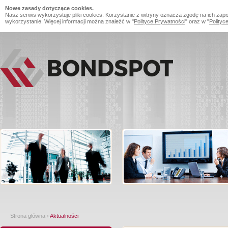
Nowe zasady dotyczące cookies.
Nasz serwis wykorzystuje pliki cookies. Korzystanie z witryny oznacza zgodę na ich zapi
wykorzystanie. Więcej informacji można znaleźć w "
Polityce Prywatności
" oraz w "
Polityc
Strona główna
›
Aktualności