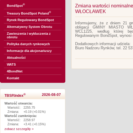
®
Zmiana wartości nominaln
BondSpot
WŁOCŁAWEK
®
Treasury BondSpot Poland
Rynek Regulowany BondSpot
Informujemy, że z dniem 21 gru
Alternatywny System Obrotu
obligacji GMINY MIASTO W
WCL1225, według której bę
Zawieszenia i wykluczenia z
Regulowanym BondSpot, wynosi 4
obrotu
Dodatkowych informacji udziela:
Polityka danych rynkowych
Biuro Nadzoru Rynków, tel. 22 53
Informacje dla akcjonariuszy
Aktualności
WATS
4BondNet
Kontakt
®
2026-08-07
TBSP.Index
Wartość otwarcia:
Wartość:
2255.75
Zmiana:
+0.19 (+0.01%)
Wartość zamknięcia:
Wartość:
2258.97
Zmiana:
+3.41 (+0.15%)
zobacz szczegóły >