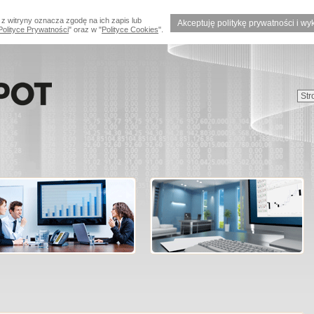
 z witryny oznacza zgodę na ich zapis lub
Akceptuję politykę prywatności i wy
Polityce Prywatności
" oraz w "
Polityce Cookies
".