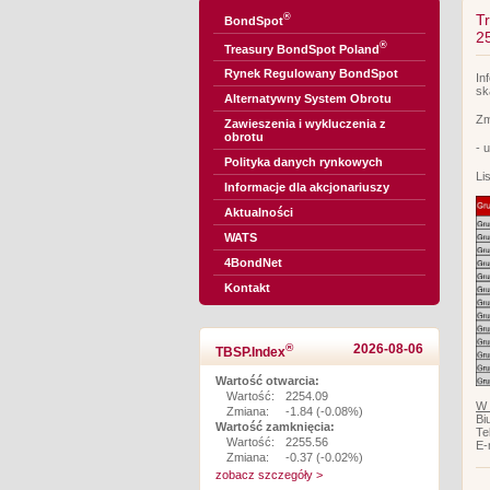
®
T
BondSpot
25
®
Treasury BondSpot Poland
Rynek Regulowany BondSpot
In
sk
Alternatywny System Obrotu
Zm
Zawieszenia i wykluczenia z
obrotu
- 
Polityka danych rynkowych
Li
Informacje dla akcjonariuszy
Aktualności
WATS
4BondNet
Kontakt
®
2026-08-06
TBSP.Index
Wartość otwarcia:
Wartość:
2254.09
W 
Zmiana:
-1.84 (-0.08%)
Bi
Wartość zamknięcia:
Te
Wartość:
2255.56
E-
Zmiana:
-0.37 (-0.02%)
zobacz szczegóły >