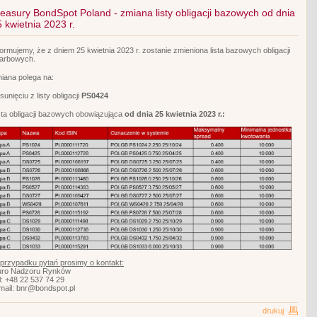
reasury BondSpot Poland - zmiana listy obligacji bazowych od dnia
 kwietnia 2023 r.
formujemy, że z dniem 25 kwietnia 2023 r. zostanie zmieniona lista bazowych obligacji
arbowych.
iana polega na:
usunięciu z listy obligacji
PS0424
sta obligacji bazowych obowiązująca
od dnia 25 kwietnia 2023 r.:
przypadku pytań prosimy o kontakt:
uro Nadzoru Rynków
l: +48 22 537 74 29
mail: bnr@bondspot.pl
drukuj