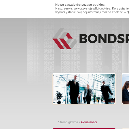
Nowe zasady dotyczące cookies.
Nasz serwis wykorzystuje pliki cookies. Korzystanie
wykorzystanie. Więcej informacji można znaleźć w "
Strona główna
›
Aktualności