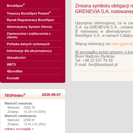
®
Zmiana symbolu obligacji na
BondSpot
GRENEVIA S.A. notowaneg
®
Treasury BondSpot Poland
Rynek Regulowany BondSpot
Uprzejmie informujemy, że w z
Alternatywny System Obrotu
S.A. na GRENEVIA S.A., zmianie u
B notowanej w alternatywnym 
Zawieszenia i wykluczenia z
BondSpot S.A. w ramach Catalys
obrotu
Więcej informacji na
www.gpwcata
Polityka danych rynkowych
Informacje dla akcjonariuszy
W przypadku pytań prosimy o kon
Biuro Nadzoru Rynków
Aktualności
Tel: +48 22 537 74 29
E-mail: bnr@bondspot.pl
WATS
4BondNet
Kontakt
®
2026-08-07
TBSP.Index
Wartość otwarcia:
Wartość:
2255.75
Zmiana:
+0.19 (+0.01%)
Wartość zamknięcia:
Wartość:
2258.97
Zmiana:
+3.41 (+0.15%)
zobacz szczegóły >