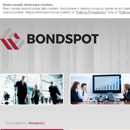
Nowe zasady dotyczące cookies.
Nasz serwis wykorzystuje pliki cookies. Korzystanie z witryny oznacza zgodę na ich zapi
wykorzystanie. Więcej informacji można znaleźć w "
Polityce Prywatności
" oraz w "
Polityc
Strona główna
›
Aktualności