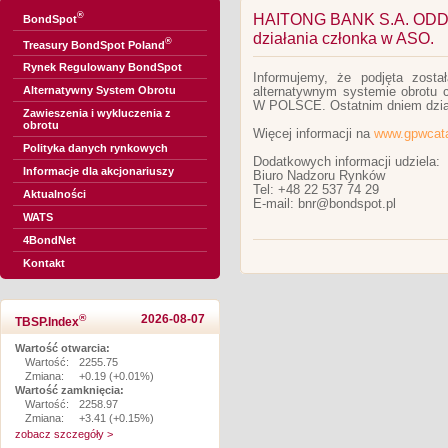
®
HAITONG BANK S.A. ODDZ
BondSpot
działania członka w ASO.
®
Treasury BondSpot Poland
Rynek Regulowany BondSpot
Informujemy, że podjęta zosta
Alternatywny System Obrotu
alternatywnym systemie obrot
W POLSCE. Ostatnim dniem działa
Zawieszenia i wykluczenia z
obrotu
Więcej informacji na
www.gpwcata
Polityka danych rynkowych
Dodatkowych informacji udziela:
Informacje dla akcjonariuszy
Biuro Nadzoru Rynków
Tel: +48 22 537 74 29
Aktualności
E-mail: bnr@bondspot.pl
WATS
4BondNet
Kontakt
®
2026-08-07
TBSP.Index
Wartość otwarcia:
Wartość:
2255.75
Zmiana:
+0.19 (+0.01%)
Wartość zamknięcia:
Wartość:
2258.97
Zmiana:
+3.41 (+0.15%)
zobacz szczegóły >