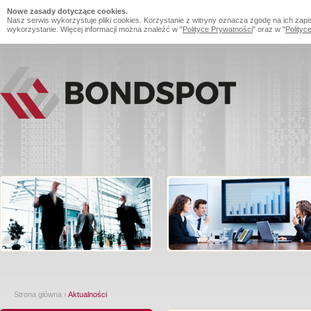
Nowe zasady dotyczące cookies.
Nasz serwis wykorzystuje pliki cookies. Korzystanie z witryny oznacza zgodę na ich zapi
wykorzystanie. Więcej informacji można znaleźć w "
Polityce Prywatności
" oraz w "
Polityc
Strona główna
›
Aktualności