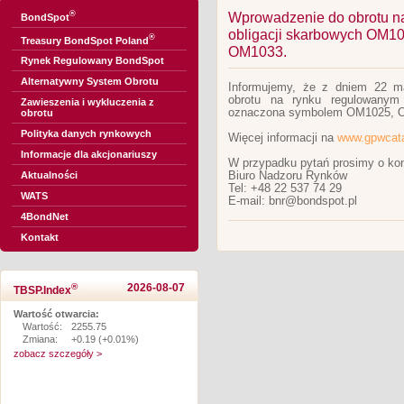
®
Wprowadzenie do obrotu n
BondSpot
obligacji skarbowych OM1
®
Treasury BondSpot Poland
OM1033.
Rynek Regulowany BondSpot
Alternatywny System Obrotu
Informujemy, że z dniem 22 m
obrotu na rynku regulowanym 
Zawieszenia i wykluczenia z
oznaczona symbolem OM1025, 
obrotu
Polityka danych rynkowych
Więcej informacji na
www.gpwcata
Informacje dla akcjonariuszy
W przypadku pytań prosimy o kon
Biuro Nadzoru Rynków
Aktualności
Tel: +48 22 537 74 29
WATS
E-mail: bnr@bondspot.pl
4BondNet
Kontakt
®
2026-08-07
TBSP.Index
Wartość otwarcia:
Wartość:
2255.75
Zmiana:
+0.19 (+0.01%)
zobacz szczegóły >