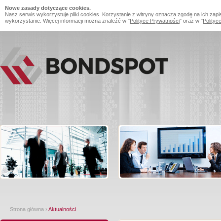
Nowe zasady dotyczące cookies.
Nasz serwis wykorzystuje pliki cookies. Korzystanie z witryny oznacza zgodę na ich zapi
wykorzystanie. Więcej informacji można znaleźć w "
Polityce Prywatności
" oraz w "
Polityc
Strona główna
›
Aktualności