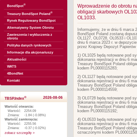
®
Wprowadzenie do obrotu n
BondSpot
obligacji skarbowych OL10
®
Treasury BondSpot Poland
OL1033.
Rynek Regulowany BondSpot
Alternatywny System Obrotu
Informujemy, że w dniu 6 marca 2
BondSpot Poland zostaną dopusz
Zawieszenia i wykluczenia z
OL1127, OL0728, OL0533 i OL1033,
obrotu
dniu 6 marca 2023 r. w depozyc
Polityka danych rynkowych
przez Krajowy Depozyt Papierów
Informacje dla akcjonariuszy
1) OL1025 będą notowane pod s
dokonania rejestracji w dniu 6 m
Aktualności
Treasury BondSpot Poland oblig
WATS
kodem PL0000115283;
4BondNet
2) OL1127 będą notowane pod s
Kontakt
dokonania rejestracji w dniu 6 m
Treasury BondSpot Poland oblig
kodem PL0000114559;
®
2026-08-06
3) OL0728 będą notowane pod s
TBSP.Index
dokonania rejestracji w dniu 6 m
Treasury BondSpot Poland oblig
Wartość otwarcia:
kodem PL0000115192;
Wartość:
2254.09
Zmiana:
-1.84 (-0.08%)
4) OL0533 będą notowane pod s
Wartość zamknięcia:
dokonania rejestracji w dniu 6 m
Wartość:
2255.56
Treasury BondSpot Poland oblig
Zmiana:
-0.37 (-0.02%)
oznaczonymi kodem PL00001150
zobacz szczegóły >