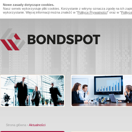
Nowe zasady dotyczące cookies.
Nasz serwis wykorzystuje pliki cookies. Korzystanie z witryny oznacza zgodę na ich zapi
wykorzystanie. Więcej informacji można znaleźć w "
Polityce Prywatności
" oraz w "
Polityc
Strona główna
›
Aktualności