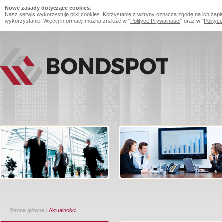
Nowe zasady dotyczące cookies.
Nasz serwis wykorzystuje pliki cookies. Korzystanie z witryny oznacza zgodę na ich zapi
wykorzystanie. Więcej informacji można znaleźć w "
Polityce Prywatności
" oraz w "
Polityc
Strona główna
›
Aktualności