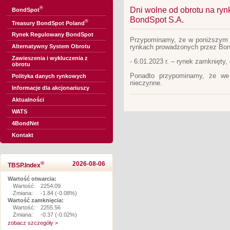
®
Dni wolne od obrotu na ry
BondSpot
BondSpot S.A.
®
Treasury BondSpot Poland
Rynek Regulowany BondSpot
Przypominamy, że w poniższym te
Alternatywny System Obrotu
rynkach prowadzonych przez Bon
Zawieszenia i wykluczenia z
- 6.01.2023 r. – rynek zamknięty,
obrotu
Ponadto przypominamy, że we
Polityka danych rynkowych
nieczynne.
Informacje dla akcjonariuszy
Aktualności
WATS
4BondNet
Kontakt
®
2026-08-06
TBSP.Index
Wartość otwarcia:
Wartość:
2254.09
Zmiana:
-1.84 (-0.08%)
Wartość zamknięcia:
Wartość:
2255.56
Zmiana:
-0.37 (-0.02%)
zobacz szczegóły >