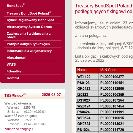
®
Treasury BondSpot Poland - 
BondSpot
podlegających fixingowi od
®
Treasury BondSpot Poland
Rynek Regulowany BondSpot
Informujemy, że z dniem 23 cze
Alternatywny System Obrotu
obligacji skarbowych podlegającyc
Zawieszenia i wykluczenia z
Zmiana polega na:
obrotu
- skreśleniu z listy obligacji WS0
Polityka danych rynkowych
- dodaniu do listy obligacji WZ11
Informacje dla akcjonariuszy
Lista obligacji skarbowych podle
Aktualności
23 czerwca 2022 r.:
WATS
4BondNet
Kontakt
®
2026-08-07
TBSP.Index
Wartość otwarcia:
Wartość:
2255.75
Zmiana:
+0.19 (+0.01%)
Wartość zamknięcia:
Wartość:
2258.97
Zmiana:
+3.41 (+0.15%)
zobacz szczegóły >