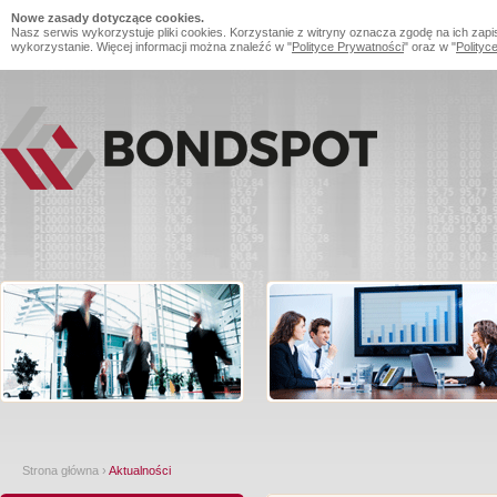
Nowe zasady dotyczące cookies.
Nasz serwis wykorzystuje pliki cookies. Korzystanie z witryny oznacza zgodę na ich zapi
wykorzystanie. Więcej informacji można znaleźć w "
Polityce Prywatności
" oraz w "
Polityc
Strona główna
›
Aktualności