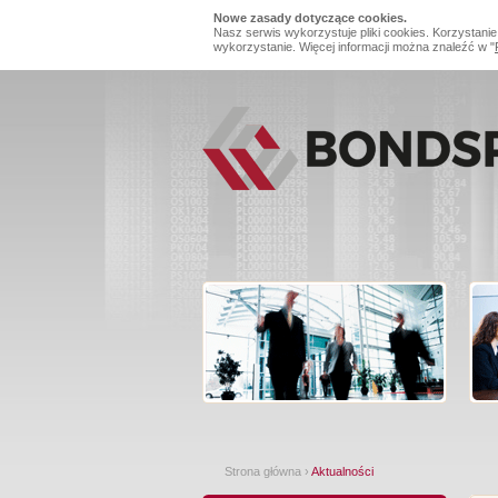
Nowe zasady dotyczące cookies.
Nasz serwis wykorzystuje pliki cookies. Korzystanie
wykorzystanie. Więcej informacji można znaleźć w "
Strona główna
›
Aktualności