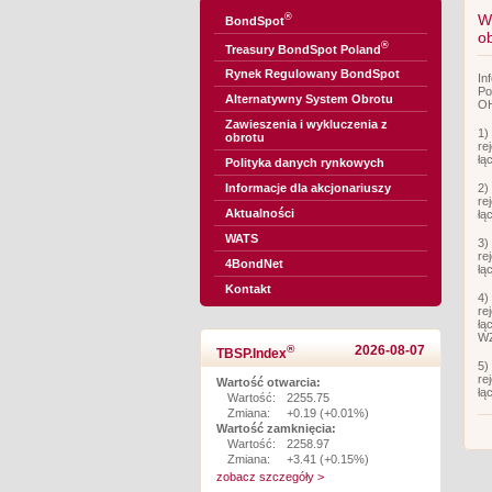
®
W
BondSpot
o
®
Treasury BondSpot Poland
Rynek Regulowany BondSpot
In
Po
Alternatywny System Obrotu
OH
Zawieszenia i wykluczenia z
1)
obrotu
re
łą
Polityka danych rynkowych
2)
Informacje dla akcjonariuszy
re
Aktualności
łą
WATS
3)
re
4BondNet
łą
Kontakt
4)
re
łą
WZ
®
2026-08-07
TBSP.Index
5)
re
Wartość otwarcia:
łą
Wartość:
2255.75
Zmiana:
+0.19 (+0.01%)
Wartość zamknięcia:
Wartość:
2258.97
Zmiana:
+3.41 (+0.15%)
zobacz szczegóły >