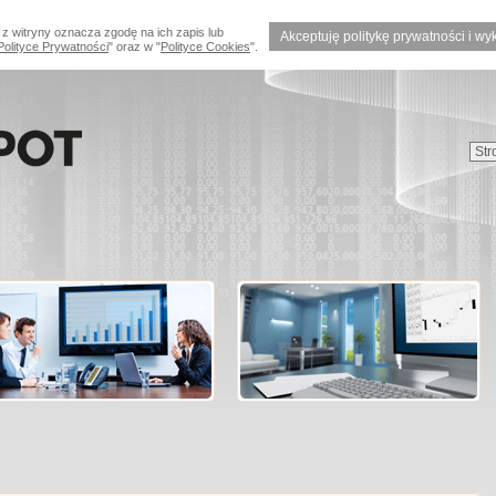
 z witryny oznacza zgodę na ich zapis lub
Akceptuję politykę prywatności i wy
Polityce Prywatności
" oraz w "
Polityce Cookies
".