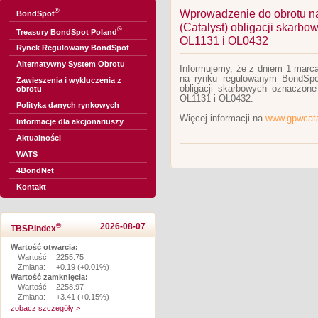
®
Wprowadzenie do obrotu n
BondSpot
(Catalyst) obligacji skar
®
Treasury BondSpot Poland
OL1131 i OL0432
Rynek Regulowany BondSpot
Alternatywny System Obrotu
Informujemy, że z dniem 1 marca
na rynku regulowanym BondSpot
Zawieszenia i wykluczenia z
obligacji skarbowych oznaczon
obrotu
OL1131 i OL0432.
Polityka danych rynkowych
Więcej informacji na
www.gpwcata
Informacje dla akcjonariuszy
Aktualności
WATS
4BondNet
Kontakt
®
2026-08-07
TBSP.Index
Wartość otwarcia:
Wartość:
2255.75
Zmiana:
+0.19 (+0.01%)
Wartość zamknięcia:
Wartość:
2258.97
Zmiana:
+3.41 (+0.15%)
zobacz szczegóły >