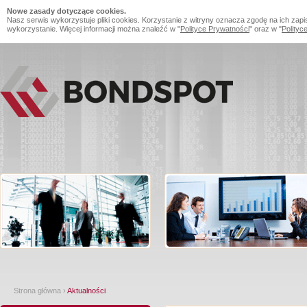
Nowe zasady dotyczące cookies.
Nasz serwis wykorzystuje pliki cookies. Korzystanie z witryny oznacza zgodę na ich zapi
wykorzystanie. Więcej informacji można znaleźć w "
Polityce Prywatności
" oraz w "
Polityc
Strona główna
›
Aktualności