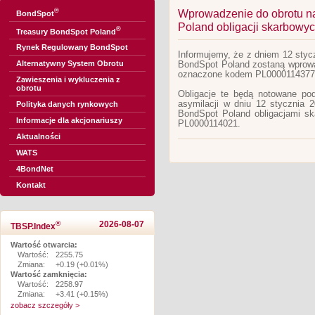
®
Wprowadzenie do obrotu n
BondSpot
Poland obligacji skarbow
®
Treasury BondSpot Poland
Rynek Regulowany BondSpot
Informujemy, że z dniem 12 styc
Alternatywny System Obrotu
BondSpot Poland zostaną wprowa
oznaczone kodem PL0000114377
Zawieszenia i wykluczenia z
obrotu
Obligacje te będą notowane p
asymilacji w dniu 12 stycznia 
Polityka danych rynkowych
BondSpot Poland obligacjami 
Informacje dla akcjonariuszy
PL0000114021.
Aktualności
WATS
4BondNet
Kontakt
®
2026-08-07
TBSP.Index
Wartość otwarcia:
Wartość:
2255.75
Zmiana:
+0.19 (+0.01%)
Wartość zamknięcia:
Wartość:
2258.97
Zmiana:
+3.41 (+0.15%)
zobacz szczegóły >