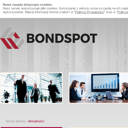
Nowe zasady dotyczące cookies.
Nasz serwis wykorzystuje pliki cookies. Korzystanie z witryny oznacza zgodę na ich zapi
wykorzystanie. Więcej informacji można znaleźć w "
Polityce Prywatności
" oraz w "
Polityc
Strona główna
›
Aktualności