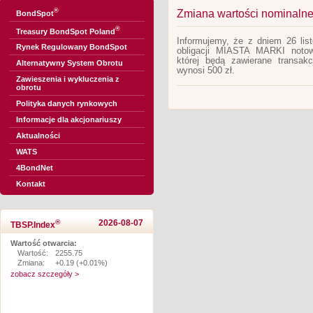
®
Zmiana wartości nominalne
BondSpot
®
Treasury BondSpot Poland
Informujemy, że z dniem 26 list
Rynek Regulowany BondSpot
obligacji MIASTA MARKI noto
której będą zawierane transa
Alternatywny System Obrotu
wynosi 500 zł.
Zawieszenia i wykluczenia z
obrotu
Polityka danych rynkowych
Informacje dla akcjonariuszy
Aktualności
WATS
4BondNet
Kontakt
®
2026-08-07
TBSP.Index
Wartość otwarcia:
Wartość:
2255.75
Zmiana:
+0.19 (+0.01%)
zobacz szczegóły >