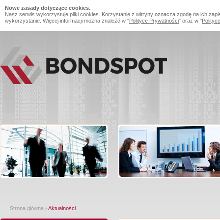
Nowe zasady dotyczące cookies.
Nasz serwis wykorzystuje pliki cookies. Korzystanie z witryny oznacza zgodę na ich zapi
wykorzystanie. Więcej informacji można znaleźć w "
Polityce Prywatności
" oraz w "
Polityc
Strona główna
›
Aktualności