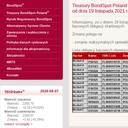
®
Treasury BondSpot Poland -
BondSpot
od dnia 19 listopada 2021 r
®
Treasury BondSpot Poland
Rynek Regulowany BondSpot
Informujemy, że z dniem 19 listop
Alternatywny System Obrotu
bazowych obligacji skarbowych.
Zawieszenia i wykluczenia z
Zmiana polega na:
obrotu
- zmianie maksymalnych spreadó
Polityka danych rynkowych
Informacje dla akcjonariuszy
Lista obligacji bazowych obowiązu
Aktualności
WATS
4BondNet
Kontakt
®
2026-08-07
TBSP.Index
Wartość otwarcia:
Wartość:
2255.75
Zmiana:
+0.19 (+0.01%)
Wartość zamknięcia:
Wartość:
2258.97
Zmiana:
+3.41 (+0.15%)
zobacz szczegóły >