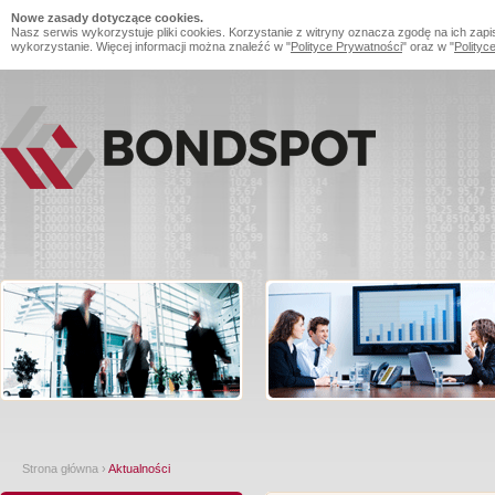
Nowe zasady dotyczące cookies.
Nasz serwis wykorzystuje pliki cookies. Korzystanie z witryny oznacza zgodę na ich zapi
wykorzystanie. Więcej informacji można znaleźć w "
Polityce Prywatności
" oraz w "
Polityc
Strona główna
›
Aktualności