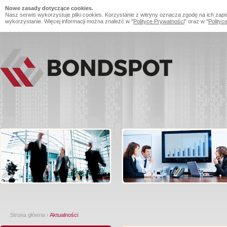
Nowe zasady dotyczące cookies.
Nasz serwis wykorzystuje pliki cookies. Korzystanie z witryny oznacza zgodę na ich zapi
wykorzystanie. Więcej informacji można znaleźć w "
Polityce Prywatności
" oraz w "
Polityc
Strona główna
›
Aktualności