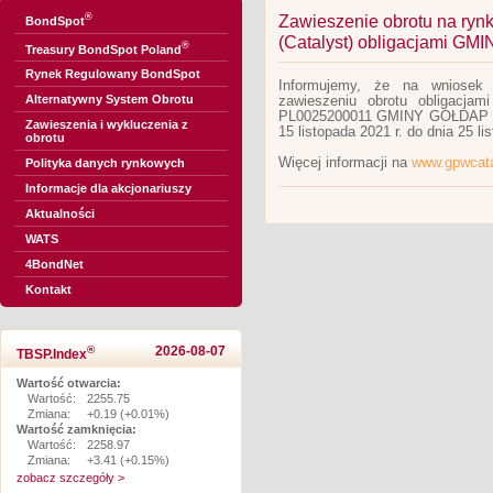
®
Zawieszenie obrotu na ry
BondSpot
(Catalyst) obligacjami G
®
Treasury BondSpot Poland
Rynek Regulowany BondSpot
Informujemy, że na wniosek 
Alternatywny System Obrotu
zawieszeniu obrotu obligacja
PL0025200011 GMINY GOŁDAP na
Zawieszenia i wykluczenia z
15 listopada 2021 r. do dnia 25 li
obrotu
Więcej informacji na
www.gpwcata
Polityka danych rynkowych
Informacje dla akcjonariuszy
Aktualności
WATS
4BondNet
Kontakt
®
2026-08-07
TBSP.Index
Wartość otwarcia:
Wartość:
2255.75
Zmiana:
+0.19 (+0.01%)
Wartość zamknięcia:
Wartość:
2258.97
Zmiana:
+3.41 (+0.15%)
zobacz szczegóły >