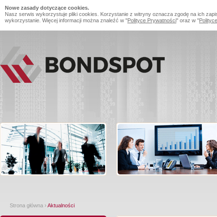
Nowe zasady dotyczące cookies.
Nasz serwis wykorzystuje pliki cookies. Korzystanie z witryny oznacza zgodę na ich zapi
wykorzystanie. Więcej informacji można znaleźć w "
Polityce Prywatności
" oraz w "
Polityc
Strona główna
›
Aktualności