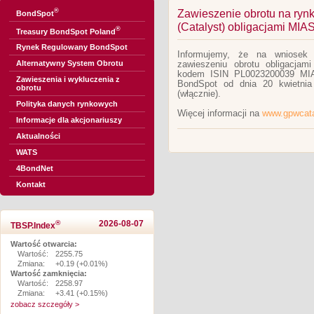
®
Zawieszenie obrotu na ry
BondSpot
(Catalyst) obligacjami M
®
Treasury BondSpot Poland
Rynek Regulowany BondSpot
Informujemy, że na wniosek 
Alternatywny System Obrotu
zawieszeniu obrotu obligacja
kodem ISIN PL0023200039 MI
Zawieszenia i wykluczenia z
BondSpot od dnia 20 kwietnia
obrotu
(włącznie).
Polityka danych rynkowych
Więcej informacji na
www.gpwcata
Informacje dla akcjonariuszy
Aktualności
WATS
4BondNet
Kontakt
®
2026-08-07
TBSP.Index
Wartość otwarcia:
Wartość:
2255.75
Zmiana:
+0.19 (+0.01%)
Wartość zamknięcia:
Wartość:
2258.97
Zmiana:
+3.41 (+0.15%)
zobacz szczegóły >