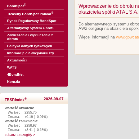
®
Wprowadzenie do obrotu na 
BondSpot
okaziciela spółki ATAL S.A.
®
Treasury BondSpot Poland
Rynek Regulowany BondSpot
Do alternatywnego systemu obrot
Alternatywny System Obrotu
AW2 obligacji na okaziciela spół
Zawieszenia i wykluczenia z
Więcej informacji na
www.gpwcata
obrotu
Polityka danych rynkowych
Informacje dla akcjonariuszy
Aktualności
WATS
4BondNet
Kontakt
®
2026-08-07
TBSP.Index
Wartość otwarcia:
Wartość:
2255.75
Zmiana:
+0.19 (+0.01%)
Wartość zamknięcia:
Wartość:
2258.97
Zmiana:
+3.41 (+0.15%)
zobacz szczegóły >