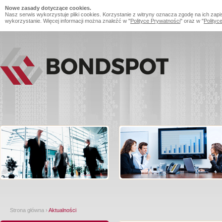
Nowe zasady dotyczące cookies.
Nasz serwis wykorzystuje pliki cookies. Korzystanie z witryny oznacza zgodę na ich zapi
wykorzystanie. Więcej informacji można znaleźć w "
Polityce Prywatności
" oraz w "
Polityc
Strona główna
›
Aktualności